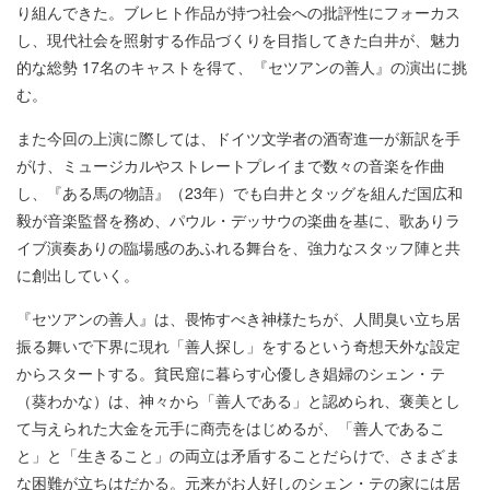
り組んできた。ブレヒト作品が持つ社会への批評性にフォーカス
し、現代社会を照射する作品づくりを目指してきた白井が、魅力
的な総勢 17名のキャストを得て、『セツアンの善人』の演出に挑
む。
また今回の上演に際しては、ドイツ文学者の酒寄進一が新訳を手
がけ、ミュージカルやストレートプレイまで数々の音楽を作曲
し、『ある馬の物語』（23年）でも白井とタッグを組んだ国広和
毅が音楽監督を務め、パウル・デッサウの楽曲を基に、歌ありラ
イブ演奏ありの臨場感のあふれる舞台を、強力なスタッフ陣と共
に創出していく。
『セツアンの善人』は、畏怖すべき神様たちが、人間臭い立ち居
振る舞いで下界に現れ「善人探し」をするという奇想天外な設定
からスタートする。貧民窟に暮らす心優しき娼婦のシェン・テ
（葵わかな）は、神々から「善人である」と認められ、褒美とし
て与えられた大金を元手に商売をはじめるが、「善人であるこ
と」と「生きること」の両立は矛盾することだらけで、さまざま
な困難が立ちはだかる。元来がお人好しのシェン・テの家には居