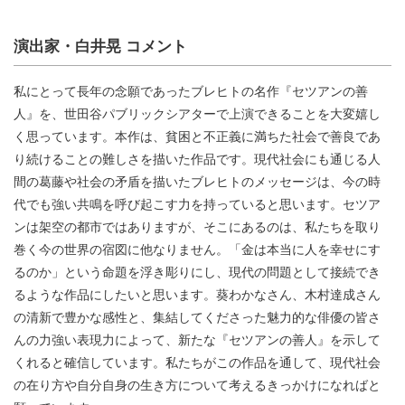
演出家・白井晃 コメント
私にとって長年の念願であったブレヒトの名作『セツアンの善
人』を、世田谷パブリックシアターで上演できることを大変嬉し
く思っています。本作は、貧困と不正義に満ちた社会で善良であ
り続けることの難しさを描いた作品です。現代社会にも通じる人
間の葛藤や社会の矛盾を描いたブレヒトのメッセージは、今の時
代でも強い共鳴を呼び起こす力を持っていると思います。セツア
ンは架空の都市ではありますが、そこにあるのは、私たちを取り
巻く今の世界の宿図に他なりません。「金は本当に人を幸せにす
るのか」という命題を浮き彫りにし、現代の問題として接続でき
るような作品にしたいと思います。葵わかなさん、木村達成さん
の清新で豊かな感性と、集結してくださった魅力的な俳優の皆さ
んの力強い表現力によって、新たな『セツアンの善人』を示して
くれると確信しています。私たちがこの作品を通して、現代社会
の在り方や自分自身の生き方について考えるきっかけになればと