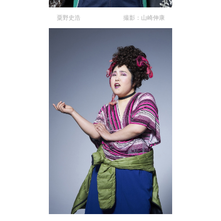
粟野史浩 撮影：山崎伸康