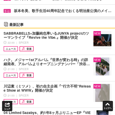
坂本冬美、歌手生活40周年記念でおくる明治座公演のメイ…
5
位
最新記事
SABBRABELLS×加藤純也率いるJUNYA projectのツ
NEW
ーマンライブ『Revive the Vibe.』開催が決定
22:00 ｜ SPICER
ニュース
音楽
ハク。メジャー1stアルバム『世界が変わる時』の詳
NEW
細発表、アルバムよりオープニングナンバー「渋谷…
21:00 ｜ SPICER
ニュース
音楽
川辺素（ミツメ）、初の自主企画『“行方不明”Releas
NEW
e Show at WWW』開催が決定
21:00 ｜ SPICER
ニュース
音楽
04 Limited Sazabys、約1年8ヶ月ぶりニューEP『VIE