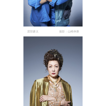
渡部豪太 撮影：山崎伸康