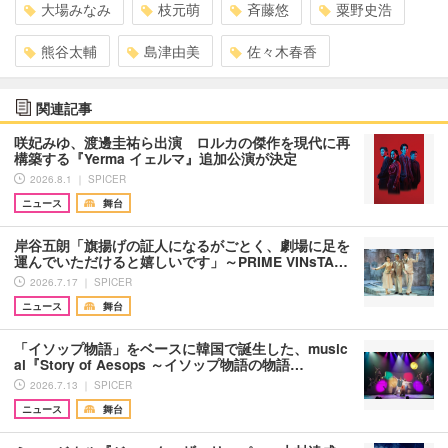
大場みなみ
枝元萌
斉藤悠
粟野史浩
熊谷太輔
島津由美
佐々木春香
関連記事
咲妃みゆ、渡邊圭祐ら出演 ロルカの傑作を現代に再
構築する『Yerma イェルマ』追加公演が決定
2026.8.1 ｜ SPICER
ニュース
舞台
岸谷五朗「旗揚げの証人になるがごとく、劇場に足を
運んでいただけると嬉しいです」～PRIME VINsTA…
2026.7.17 ｜ SPICER
ニュース
舞台
「イソップ物語」をベースに韓国で誕生した、music
al『Story of Aesops ～イソップ物語の物語…
2026.7.13 ｜ SPICER
ニュース
舞台