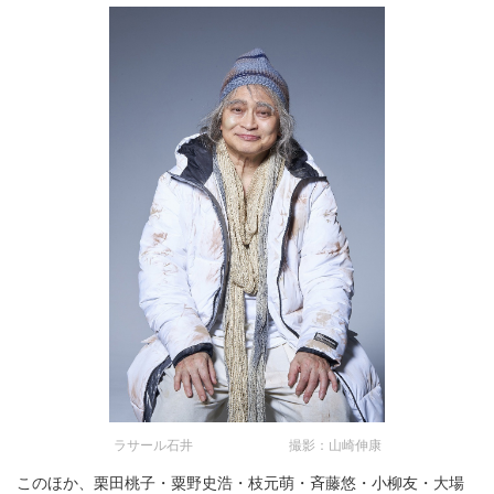
ラサール石井 撮影：山崎伸康
このほか、栗田桃子・粟野史浩・枝元萌・斉藤悠・小柳友・大場