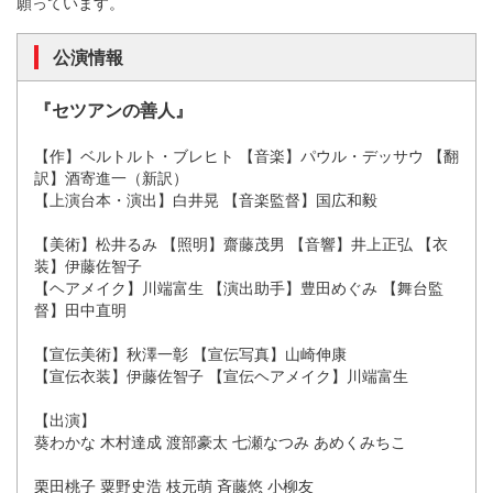
願っています。
公演情報
『セツアンの善人』
【作】ベルトルト・ブレヒト 【音楽】パウル・デッサウ 【翻
訳】酒寄進一（新訳）
【上演台本・演出】白井晃 【音楽監督】国広和毅
【美術】松井るみ 【照明】齋藤茂男 【音響】井上正弘 【衣
装】伊藤佐智子
【ヘアメイク】川端富生 【演出助手】豊田めぐみ 【舞台監
督】田中直明
【宣伝美術】秋澤一彰 【宣伝写真】山崎伸康
【宣伝衣装】伊藤佐智子 【宣伝ヘアメイク】川端富生
【出演】
葵わかな 木村達成 渡部豪太 七瀬なつみ あめくみちこ
栗田桃子 粟野史浩 枝元萌 斉藤悠 小柳友