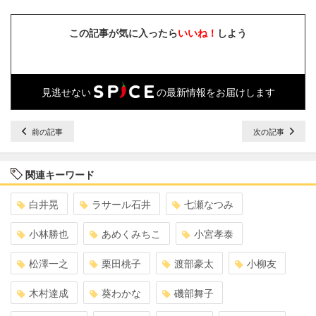
この記事が気に入ったら
いいね！
しよう
見逃せない
の最新情報をお届けします
前の記事
次の記事
関連キーワード
白井晃
ラサール石井
七瀬なつみ
小林勝也
あめくみちこ
小宮孝泰
松澤一之
栗田桃子
渡部豪太
小柳友
木村達成
葵わかな
磯部舞子