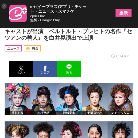
×
e＋(イープラス)アプリ - チケッ
ト・ニュース・スマチケ
表示
eplus inc.
無料 - Google Play
葵わかなが一人二役を演じ、木村達成ら総勢17名の
キャストが出演 ベルトルト・ブレヒトの名作『セ
ツアンの善人』を白井晃演出で上演
ニュース
舞台
2024.6.7
ポスト
シェア
送る