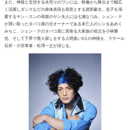
また、神様と交信する水売りのワンには、映像から舞台まで幅広
く活躍しダンスなどの身体表現も得意とする渡部豪太、息子を溺
愛するヤン・スンの母親のヤン夫人には七瀬なつみ、シェン・テ
が買い取ったタバコ屋の元オーナーである未亡人のシンをあめく
みちこ、シェン・テのタバコ屋に居座る大家族の祖父を小林勝
也、そして下界で善人探しをする人間臭い3人の神様を、ラサール
石井・小宮孝泰・松澤一之が演じる。