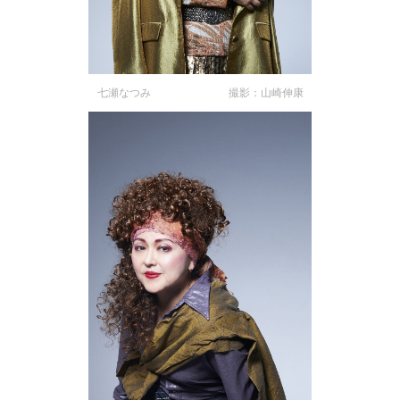
七瀬なつみ 撮影：山崎伸康