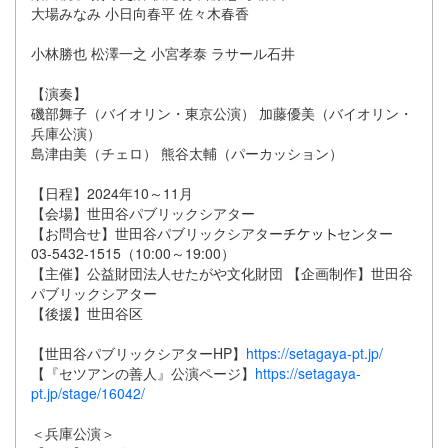
大場みなみ 小日向春平 佐々木春香
小林勝也 松澤一之 小宮孝泰 ラサール石井
【演奏】
磯部舞子（バイオリン・東京公演） 加藤優美（バイオリン・
兵庫公演）
島津由美（チェロ） 熊谷太輔（パーカッション）
【日程】2024年10～11月
【会場】世田谷パブリックシアター
【お問合せ】世田谷パブリックシアター
センター
03-5432-1515（10:00～19:00）
【主催】公益財団法人せたがや文化財団 【企画制作】世田谷
パブリックシアター
【後援】世田谷区
【世田谷パブリックシアターHP】
https://setagaya-pt.jp/
【『セツアンの善人』公演ページ】
https://setagaya-
pt.jp/stage/16042/
＜兵庫公演＞