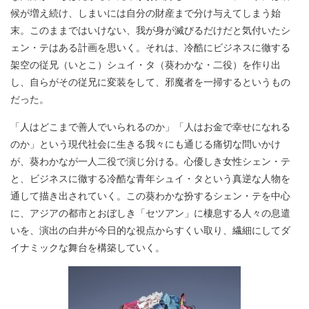
候が増え続け、しまいには自分の財産まで分け与えてしまう始
末。このままではいけない、我が身が滅びるだけだと気付いたシ
ェン・テはある計画を思いく。それは、冷酷にビジネスに徹する
架空の従兄（いとこ）シュイ・タ（葵わかな・二役）を作り出
し、自らがその従兄に変装をして、邪魔者を一掃するというもの
だった。
「人はどこまで善人でいられるのか」「人はお金で幸せになれる
のか」という現代社会に生きる我々にも通じる痛切な問いかけ
が、葵わかなが一人二役で演じ分ける。心優しき女性シェン・テ
と、ビジネスに徹する冷酷な青年シュイ・タという真逆な人物を
通して描き出されていく。この葵わかな扮するシェン・テを中心
に、アジアの都市とおぼしき「セツアン」に棲息する人々の息遣
いを、演出の白井が今日的な視点からすくい取り、繊細にしてダ
イナミックな舞台を構築していく。