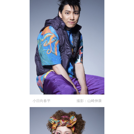
小日向春平 撮影：山崎伸康