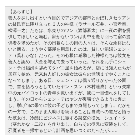
【あらすじ】
善人を探し出すという目的でアジアの都市とおぼしきセツアン
の貧民窟に降り立った３人の神様（ラサール石井、小宮孝泰、
松澤一之）たちは、水売りのワン（渡部豪太）に一夜の宿を提
供してほしいと頼む。家がないワンは街中を走り回って宿の提
供者を求めたが、その日暮らしの街の人々は、そんな余裕はな
いと断る。ようやく部屋を用意したのは、貧しい娼婦シェン・
テ（葵わかな）だった。その心根に感動した神様たちは彼女を
善人と認め、大金を与えて去っていった。それを元手にシェ
ン・テは娼婦を辞めてタバコ屋を始めるが、店には知人たちが
居座り始め、元来お人好しの彼女は彼らの世話までやくことに
なってしまう。ある日、シェン・テは偶々通りかかった公園
で、首を括ろうとしていたヤン・スン（木村達成）という失業
中の元パイロットの青年を救い出すが、彼に一目惚れをしてし
まう。その日からシェン・テはヤンが復職できるように奔走
し、挙げ句の果てに彼の子どもまで身籠もってしまう。だがそ
の一方で、このまま人助けを続けることは自滅への道だと悟っ
た彼女は、冷酷にビジネスに徹する架空の従兄、シュイ・タ
（葵わかな・二役）を作り出し、自らその従兄に変装をして、
邪魔者を一掃するという計画を思いつくのだったが……