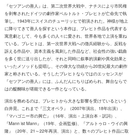
『セツアンの善人』は、第二次世界大戦中、ナチスにより市民権
を剥奪されたドイツの劇作家ベルトルト・ブレヒトが亡命先で執
筆し、1943年にスイスのチューリッヒで初演された。神様が地上
に降りてきて善人を探すという本作は、ブレヒト作品を代表する
寓意劇として、今も多くの人々に愛され、世界各地で上演を重ね
ている。ブレヒトは、第一次世界大戦への徴兵経験から、反戦を
訴える作品や、資本主義を風刺した作品など、社会性の強い戯曲
を多く世に送り出したが、それと同時に叙事的演劇や異化効果と
いったメソッドも提唱し、その偉大な功績から20世紀最大の劇作
家と称されている。そうしたブレヒトならではのエッセンスが
『セツアンの善人』には、ふんだんにちりばめられ、舞台ならで
はの醍醐味が堪能できる一作となっている。
演出を務めるのは、ブレヒトから大きな影響を受けているという
白井晃。これまで『三文オペラ』（2007年演出、18年出演）、
『マハゴニー市の興亡』（16年、演出・上演台本・訳詞）、
『Mann ist Mann』（19年、企画監修)、『アルトゥロ・ウイの興
隆』（20年、21～22年再演、演出）と、数々のブレヒト作品に取