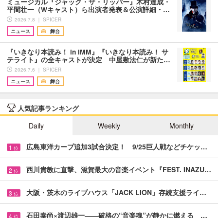
ミュージカル『ジャック・ザ・リッパー』木村達成・
平間壮一（Wキャスト）ら出演者発表＆公演詳細・…
2026.7.8 ｜ SPICER
ニュース
舞台
『いきなり本読み！ in IMM』『いきなり本読み！ サ
テライト』の全キャストが決定 中屋敷法仁が新た…
2026.7.6 ｜ SPICER
ニュース
舞台
人気記事ランキング
Daily
Weekly
Monthly
広島東洋カープ追加3試合決定！ 9/25巨人戦などチケッ…
1
位
西川貴教に直撃、滋賀最大の音楽イベント『FEST. INAZU…
2
位
大阪・茨木のライブハウス「JACK LION」存続支援ライ…
3
位
石田泰尚×渡辺雄一――破格の“音楽魂”が静かに燃える …
4
位