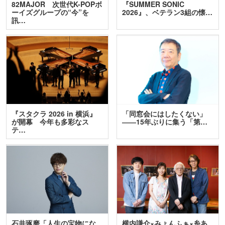
82MAJOR 次世代K-POPボ
『SUMMER SONIC
ーイズグループの“今”を
2026』、ベテラン3組の懐…
訊…
『スタクラ 2026 in 横浜』
「同窓会にはしたくない」
が開幕 今年も多彩なス
――15年ぶりに集う「第…
テ…
石井琢磨「人生の宝物にな
横内謙介×みょんふぁ×糸あ