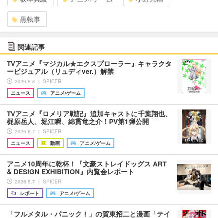
黒執事
関連記事
TVアニメ『マジカル★エクスプローラー』キャラクタ
ービジュアル（リュディver.）解禁
2026.8.8 ｜ SPICER
ニュース
アニメ/ゲーム
TVアニメ『ロメリア戦記』追加キャストに千葉翔也、
梶原岳人、堀江瞬、綿貫竜之介！PV第1弾公開
2026.8.7 ｜ SPICER
ニュース
動画
アニメ/ゲーム
アニメ10周年に乾杯！『文豪ストレイドッグス ART
& DESIGN EXHIBITION』内覧会レポート
2026.8.7 ｜ SPICER
レポート
アニメ/ゲーム
「フルメタル・パニック！」の賀東招二と漫画「テイ