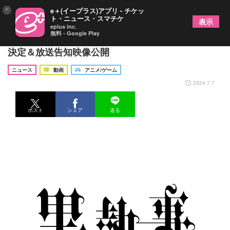
×
e＋(イープラス)アプリ - チケッ
ト・ニュース・スマチケ
表示
eplus inc.
無料 - Google Play
TVアニメ『黒執事 -緑の魔女編-』2025年放送開始
決定＆放送告知映像公開
ニュース
動画
アニメ/ゲーム
2024.7.7
ポスト
シェア
送る