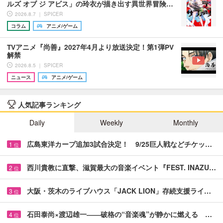
ルズ オブ ジ アビス」の玲衣が描き出す異世界冒険…
2026.8.7 ｜ SPICER
コラム
アニメ/ゲーム
TVアニメ『尚善』2027年4月より放送決定！第1弾PV
解禁
2026.8.5 ｜ SPICER
ニュース
アニメ/ゲーム
人気記事ランキング
Daily
Weekly
Monthly
広島東洋カープ追加3試合決定！ 9/25巨人戦などチケッ…
1
位
西川貴教に直撃、滋賀最大の音楽イベント『FEST. INAZU…
2
位
大阪・茨木のライブハウス「JACK LION」存続支援ライ…
3
位
石田泰尚×渡辺雄一――破格の“音楽魂”が静かに燃える …
4
位