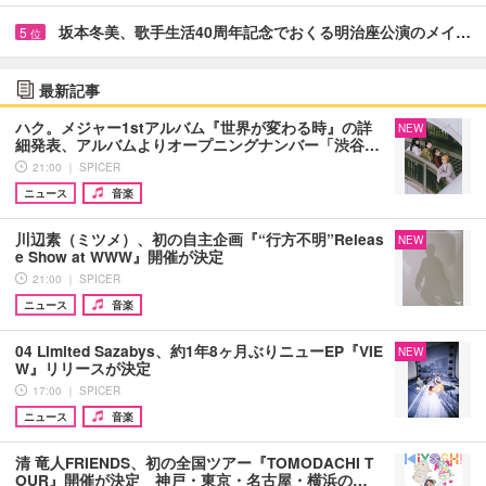
坂本冬美、歌手生活40周年記念でおくる明治座公演のメイ…
5
位
最新記事
ハク。メジャー1stアルバム『世界が変わる時』の詳
NEW
細発表、アルバムよりオープニングナンバー「渋谷…
21:00 ｜ SPICER
ニュース
音楽
川辺素（ミツメ）、初の自主企画『“行方不明”Releas
NEW
e Show at WWW』開催が決定
21:00 ｜ SPICER
ニュース
音楽
04 Limited Sazabys、約1年8ヶ月ぶりニューEP『VIE
NEW
W』リリースが決定
17:00 ｜ SPICER
ニュース
音楽
清 竜人FRIENDS、初の全国ツアー『TOMODACHI T
OUR』開催が決定 神戸・東京・名古屋・横浜の…