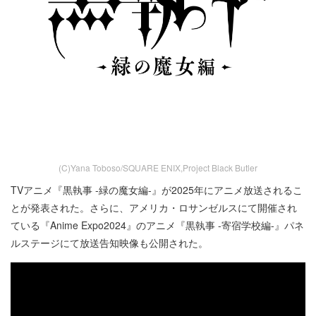
(C)Yana Toboso/SQUARE ENIX,Project Black Butler
TVアニメ『黒執事 -緑の魔女編-』が2025年にアニメ放送されるこ
とが発表された。さらに、アメリカ・ロサンゼルスにて開催され
ている『Anime Expo2024』のアニメ『黒執事 -寄宿学校編-』パネ
ルステージにて放送告知映像も公開された。