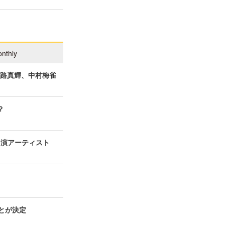
nthly
一路真輝、中村梅雀
？
の出演アーティスト
ことが決定