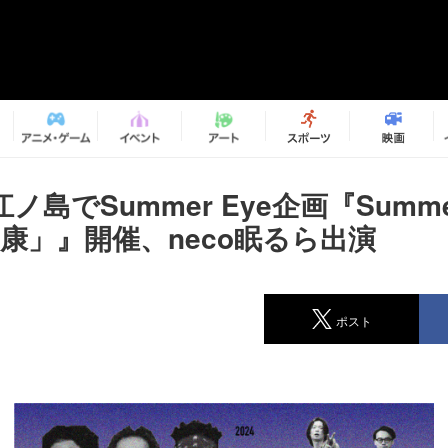
島でSummer Eye企画『Summer
「健康」』開催、neco眠るら出演
ポスト