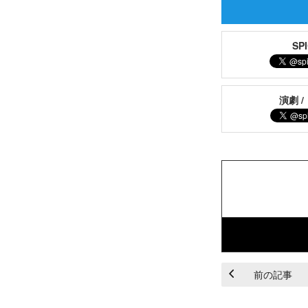
S
演劇 /
前の記事