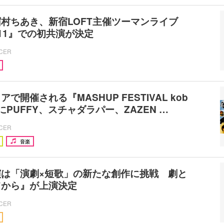
×眉村ちあき、新宿LOFT主催ツーマンライブ
ol.11』での初共演が決定
ICER
で開催される『MASHUP FESTIVAL kob
にPUFFY、スチャダラパー、ZAZEN …
ICER
音楽
演は「演劇×短歌」の新たな創作に挑戦 劇と
てから』が上演決定
ICER