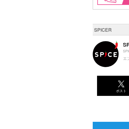
SPICER
S
SP
エ
ポスト