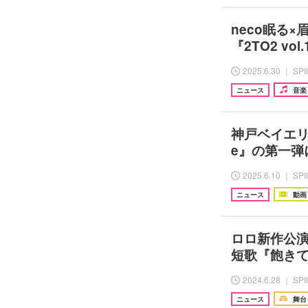
neco眠る
『2TO2 v
2025.6.30 ｜ SP
ニュース
音楽
神戸ベイエリア
e』の第一弾
2025.6.10 ｜ SP
ニュース
動画
ロロ新作公
短歌『飽き
2024.6.28 ｜ SP
ニュース
舞台