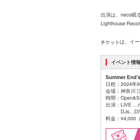
出演は、neco眠る、
Lighthouse R
は、イー
イベント情
Summer End'
日程：2024年
会場：神奈川 江ノ島
時間：Open&Sta
出演：LIVE …ne
DJs…DIYZ、D
料金：¥4,00