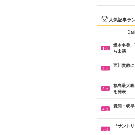
人気記事ラ
Dail
坂本冬美、
1
位
ら出演
西川貴教に
2
位
福島最大級の
3
位
を発表
愛知・岐阜
4
位
『サントリ
5
位