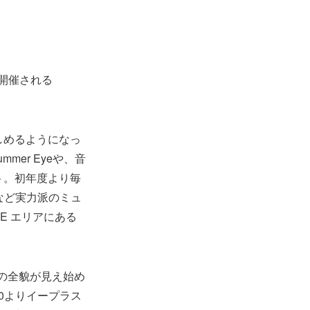
で開催される
。
楽しめるようになっ
mer Eyeや、音
ト。初年度より毎
ナなど実力派のミュ
FE エリアにある
ントの全貌が見え始め
00よりイープラス