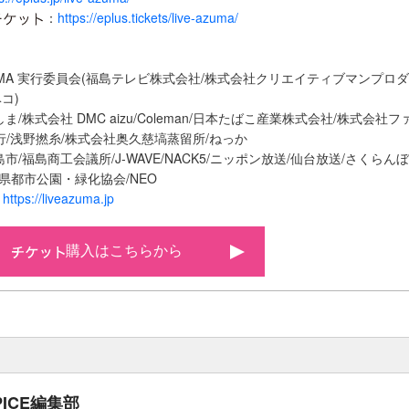
：
https://eplus.tickets/live-azuma/
ZUMA 実行委員会(福島テレビ株式会社/株式会社クリエイティブマンプロ
コ)
ま/株式会社 DMC aizu/Coleman/日本たばこ産業株式会社/株式会社
銀行/浅野撚糸/株式会社奥久慈塙蒸留所/ねっか
市/福島商工会議所/J-WAVE/NACK5/ニッポン放送/仙台放送/さくらん
島県都市公園・緑化協会/NEO
：
https://liveazuma.jp
購入はこちらから
PICE編集部