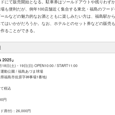
イドにて販売開始となる。駐車券はソールドアウトや残りわず
場も便利だが、例年100店舗近く集合する東北・福島のフー
ビールなどの魅力的なお酒とともに楽しみたい方は、福島駅か
みてはいかがだろうか。なお、ホテルとのセット券などの販売
も作ることができる。
報
A 2025』
8日(土)・19日(日) OPEN10:00 / START11:00
運動公園 / 福島あづま球場
 福島県福島市佐原字神事場1番地)
全て税込
00円
席付)：26,000円