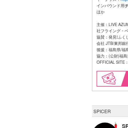
インバウンド用
ほか
主催：LIVE A
社フライング・ベ
協賛：発見!ふくし
会社 JTB/東邦
後援：福島県/福島
協力：(公財)福
OFFICIAL SITE
SPICER
S