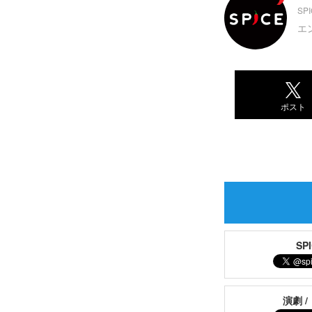
SP
エ
ポスト
S
演劇 /