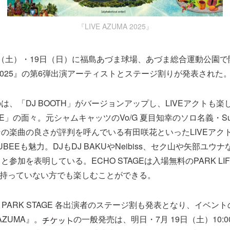
『LIVE AZUMA 2025』
18日（土）・19日（日）に福島あづま球場、あづま総合運動公園
MA 2025』の第6弾出演アーティストとステージ割りが発表された
は、「DJ BOOTH」がバージョンアップし、LIVEアクトも
AGE」の面々。元シャムキャッツのVo/G 夏目知幸のソロ名義・Sum
の楽曲の良さが評判を呼んでいる有田咲花といったLIVEアク
BEEも魅力。DJもDJ BAKUやNeibiss、セク山や矢部ユウ
参加を表明している。ECHO STAGEは入場無料のPARK LI
持っていない方でも楽しむことができる。
GE、PARK STAGE 各出演者のステージ割も発表となり、イベ
AZUMA』。
の一般発売は、明日・7月 19日（土）10: