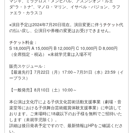
マジャ、ミラグロス・メンヒバル、アスンシオン・ルエ
ダ“ラ・トナ”、マノロ・マリン、イサベル・バジョン、ラフ
ァエラ・カラスコ
※演目予定は2024年7月20日現在。演目変更に伴う
代
の払い戻し、公演日や券種の変更はお受けできません。
料金：
S 18,000円 A 15,000円 B 12,000円 C 10,000円 D 8,000円
（全席指定・税込） ※未就学児童は入場不可
販売スケジュール：
【最速先行】7月22日（月）17:00～7月31日（水）23:59（イ
ープラス）
【一般発売】8月10日（土）10:00～
本公演は文化庁による子供文化芸術活動支援事業（劇場・音
楽堂等における子供舞台芸術鑑賞体験支援事業）に申請して
おります。ご来場時に18歳以下のお子様を無料でご招待いた
します（未就学児除く）。
詳細は後日発表予定ですので、最新情報はHPをご確認くださ
い。