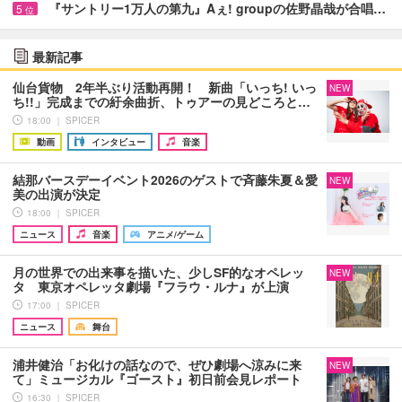
『サントリー1万人の第九』Aぇ! groupの佐野晶哉が合唱…
5
位
最新記事
仙台貨物 2年半ぶり活動再開！ 新曲「いっち! いっ
NEW
ち!!」完成までの紆余曲折、トゥアーの見どころと…
18:00 ｜ SPICER
動画
インタビュー
音楽
結那バースデーイベント2026のゲストで斉藤朱夏＆愛
NEW
美の出演が決定
18:00 ｜ SPICER
ニュース
音楽
アニメ/ゲーム
月の世界での出来事を描いた、少しSF的なオペレッ
NEW
タ 東京オペレッタ劇場『フラウ・ルナ』が上演
17:00 ｜ SPICER
ニュース
舞台
浦井健治「お化けの話なので、ぜひ劇場へ涼みに来
NEW
て」ミュージカル『ゴースト』初日前会見レポート
16:30 ｜ SPICER