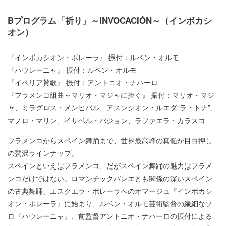
Bプログラム「祈り」～INVOCACIÓN～（インボカシ
オン）
『インボカシオン・ボレーラ』 振付：ルベン・オルモ
『ハウレーニャ』 振付：ルベン・オルモ
『イベリア賛歌』 振付：アントニオ・ナハーロ
『フラメンコ組曲～マリオ・マジャに捧ぐ』 振付：マリオ・マジ
ャ、ミラグロス・メンヒバル、アスンシオン・ルエダ“ラ・トナ”、
マノロ・マリン、イサベル・バジョン、ラファエラ・カラスコ
フラメンコからスペイン舞踊まで、世界最高峰の真髄が目白押し
の贅沢ラインナップ。
スペインといえばフラメンコ、だがスペイン舞踊の魅力はフラメ
ンコだけではない。ロマンチックバレエとも関係の深いスペイン
の古典舞踊、エスクエラ・ボレーラへのオマージュ『インボカシ
オン・ボレーラ』に始まり、ルベン・オルモ芸術監督の繊細なソ
ロ『ハウレーニャ』、前監督アントニオ・ナハーロの振付による