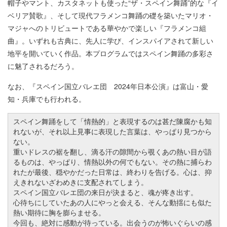
帽子やマント、カスタネットも使った“ザ・スペイン舞踊”的な『イ
ベリア賛歌』、そして現代フラメンコ舞踊の礎を築いたマリオ・
マジャへのトリビュートである華やかで楽しい『フラメンコ組
曲』。いずれも古典に、先人に学び、インスパイアされて新しい
地平を開いていく作品。本プログラムではスペイン舞踊の多彩さ
に魅了されるだろう。
なお、『スペイン国立バレエ団 2024年日本公演』は富山・愛
知・兵庫でも行われる。
スペイン舞踊をして「情熱的」と表現するのは甚だ陳腐かも知
れないが、それ以上見事に表現した言葉は、やっぱり見つから
ない。
重いドレスの裾を翻し、滴る汗の隙間から覗くあの熱い目が語
るものは、やっぱり、情熱以外の何でもない。その熱に捕らわ
れたが最後、穏やかだった日常は、終わりを告げる。心は、抑
えきれないざわめきに支配されてしまう。
スペイン国立バレエ団の来日が決まると、魂が疼き出す。
心待ちにしていたあの人にやっと会える、そんな動揺にも似た
熱い期待に胸を膨らませる。
今回も、絶対に感動が待っている。出会うのが怖いぐらいの感