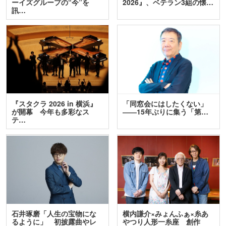
ーイズグループの“今”を
2026』、ベテラン3組の懐…
訊…
『スタクラ 2026 in 横浜』
「同窓会にはしたくない」
が開幕 今年も多彩なス
――15年ぶりに集う「第…
テ…
石井琢磨「人生の宝物にな
横内謙介×みょんふぁ×糸あ
るように」 初披露曲やレ
やつり人形一糸座 創作