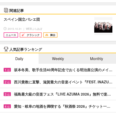
関連記事
スペイン国立バレエ団
2015.10.31 ｜ WEBぶらあぼ
ニュース
クラシック
舞台
人気記事ランキング
Daily
Weekly
Monthly
坂本冬美、歌手生活40周年記念でおくる明治座公演のメイ…
1
位
西川貴教に直撃、滋賀最大の音楽イベント『FEST. INAZU…
2
位
福島最大級の音楽フェス『LIVE AZUMA 2026』無料で楽…
3
位
愛知・岐阜の地酒を満喫する『秋酒祭 2026』チケット一…
4
位