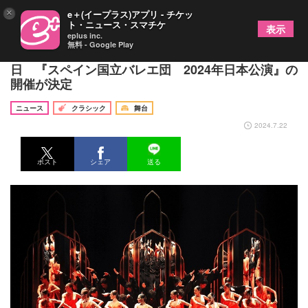
×
e＋(イープラス)アプリ - チケッ
ト・ニュース・スマチケ
表示
eplus inc.
無料 - Google Play
世界最高峰のフラメンコ・バレエ、6年ぶりに来
日 『スペイン国立バレエ団 2024年日本公演』の
開催が決定
ニュース
クラシック
舞台
2024.7.22
ポスト
シェア
送る