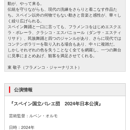
動が、やって来る。
伝統を守りながらも、現代の洗練をさらりと着こなす作品た
ち。スペイン以外の何物でもない動きと音楽と感性が、華々し
く繰り広げられる。
スペイン舞踊と一口に言っても、フラメンコをはじめエスクエ
ラ・ボレーラ、クラシコ・エスパニョール
（
ダンサ・エスティ
リサド
）
、民族舞踊と四つのジャンルがあり、さらに現代では
コンテンポラリーを取り入れる場合もあり、中々に複雑だ。
しかしそれぞれの色を失うことなく全てを網羅し、一つの舞台
に見事にまとめあげ、観客を満足させてくれる。
東 敬子（フラメンコ・ジャーナリスト）
公演情報
『スペイン国立バレエ団 2024年日本公演』
芸術監督：ルベン・オルモ
日時：2024年