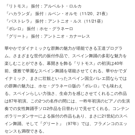
『リトモス』 振付：アルベルト・ロルカ
『ハカランダ』 振付：ルベン・オルモ（11/20、21夜）
『パストレラ』 振付：アントニオ・ルス（11/21昼）
『ボレロ』 振付：ホセ・グラネーロ
『グリート』 振付：アントニオ・カナーレス
華やかでダイナミックな群舞の魅力が堪能できる王道プログラ
ム。さまざまな世代の振付作品で、スペイン舞踊の多彩な魅力を
楽しむことができる。幕開きを飾る『リトモス』の初演は40年
前。優雅で華麗なスペイン舞踊を堪能させてくれる。華やかでダ
イナミック、まさに壮観といったスペイン国立バレエ団ならでは
の群舞の魅力は、ホセ・グラネーロ版の『ボレロ』でも味わえ
る。スペインらしい力強さ、生命力を感じさせてくれるこの作品
は87年初演。この2つの名作の間には、一昨年初演のピアノの生演
奏での女性舞踊手ソロ2作品を日替わりで見せてくれる。コンテン
ポラリーダンサーによる振付の作品もあり、まさに21世紀のスペ
イン舞踊。そして『グリート』（97年）では、フラメンコのエッ
センスも満喫できる。