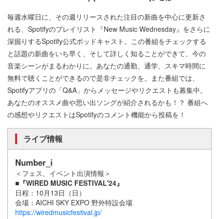
毎週水曜日に、その週リリースされた注目の新曲を中心に更新さ
れる、Spotifyのプレイリスト『New Music Wednesday』をさらに
深掘りするSpotify公式ポッドキャスト。この番組をチェックする
と話題の新曲をいち早く、そして詳しく知ることができて、今の
音楽シーンがまるわかりに。あなたの通勤、通学、スキマ時間に
無料で聴くことができるので是非チェックを。また番組では、
Spotifyアプリの「Q&A」からメッセージやリクエストも募集中。
あなたのオススメ曲や思い出ソングが紹介されるかも！？ 番組へ
の感想やリクエストはSpotifyのコメント機能から投稿を！
ライブ情報
Number_i
＜フェス、イベント出演情報＞
■『WIRED MUSIC FESTIVAL'24』
日程：10月13日（日）
会場：AICHI SKY EXPO 野外特設会場
https://wiredmusicfestival.jp/