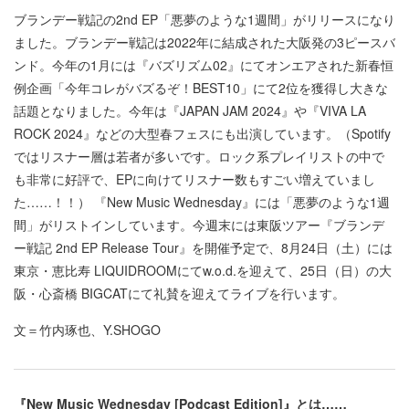
ブランデー戦記の2nd EP「悪夢のような1週間」がリリースになり
ました。ブランデー戦記は2022年に結成された大阪発の3ピースバ
ンド。今年の1月には『バズリズム02』にてオンエアされた新春恒
例企画「今年コレがバズるぞ！BEST10」にて2位を獲得し大きな
話題となりました。今年は『JAPAN JAM 2024』や『VIVA LA
ROCK 2024』などの大型春フェスにも出演しています。（Spotify
ではリスナー層は若者が多いです。ロック系プレイリストの中で
も非常に好評で、EPに向けてリスナー数もすごい増えていまし
た……！！） 『New Music Wednesday』には「悪夢のような1週
間」がリストインしています。今週末には東阪ツアー『ブランデ
ー戦記 2nd EP Release Tour』を開催予定で、8月24日（土）には
東京・恵比寿 LIQUIDROOMにてw.o.d.を迎えて、25日（日）の大
阪・心斎橋 BIGCATにて礼賛を迎えてライブを行います。
文＝竹内琢也、Y.SHOGO
『New Music Wednesday
[Podcast
Edition
]
』とは……