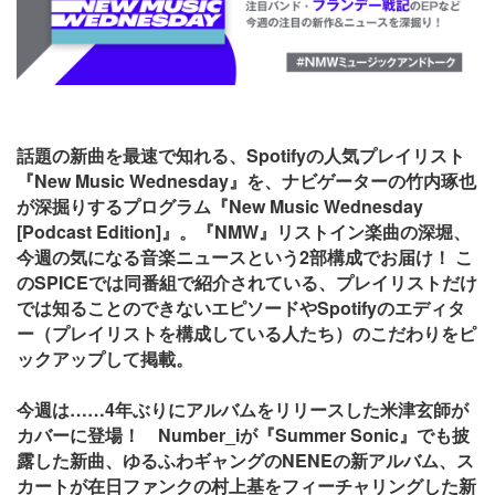
話題の新曲を最速で知れる、Spotifyの人気プレイリスト
『New Music Wednesday』を、ナビゲーターの竹内琢也
が深掘りするプログラム『New Music Wednesday
[Podcast Edition]』。『NMW』リストイン楽曲の深堀、
今週の気になる音楽ニュースという2部構成でお届け！ こ
のSPICEでは同番組で紹介されている、プレイリストだけ
では知ることのできないエピソードやSpotifyのエディタ
ー（プレイリストを構成している人たち）のこだわりをピ
ックアップして掲載。
今週は……4年ぶりにアルバムをリリースした米津玄師が
カバーに登場！ Number_iが『Summer Sonic』でも披
露した新曲、ゆるふわギャングのNENEの新アルバム、ス
カートが在日ファンクの村上基をフィーチャリングした新