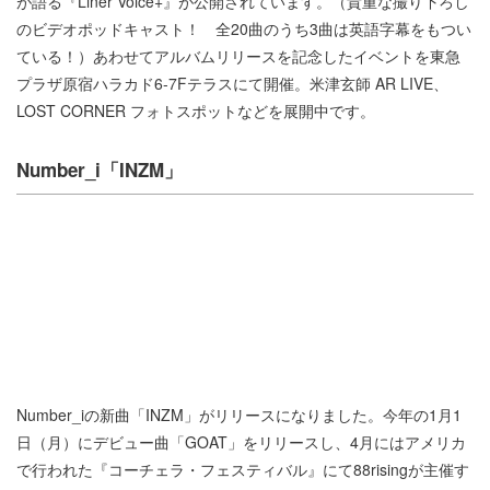
が語る『Liner Voice+』が公開されています。（貴重な撮り下ろし
のビデオポッドキャスト！ 全20曲のうち3曲は英語字幕をもつい
ている！）あわせてアルバムリリースを記念したイベントを東急
プラザ原宿ハラカド6-7Fテラスにて開催。米津玄師 AR LIVE、
LOST CORNER フォトスポットなどを展開中です。
Number_i「INZM」
Number_iの新曲「INZM」がリリースになりました。今年の1月1
日（月）にデビュー曲「GOAT」をリリースし、4月にはアメリカ
で行われた『コーチェラ・フェスティバル』にて88risingが主催す