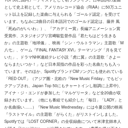
として史上初として、アメリカレコード協会（RIAA）に50万ユニ
ット以上を記録した楽曲に与えられる「ゴールド認定」を受けて
います。ちなみに2曲目の日本語詞でのゴールド認定は、藤井 風
「死ぬのがいいわ」）、『アカデミー賞』長編アニメーション賞
受賞作、スタジオジブリ宮﨑駿監督作品『君たちはどう生きる
か』の主題歌「地球儀」、映画『シン・ウルトラマン』主題歌「M
八七」、ゲーム『FINAL FANTASY XVI』テーマソング「月を見て
いた」、ドラマNHK連続テレビ小説『虎に翼』の主題歌「さよー
ならまたいつか！」など日本屈指の作品を彩った名曲たちも入っ
ています。そのほか、SpotifyブランドCMソングにも使われている
「RED OUT」（アジア圏・北欧の『New Music Friday』でもピッ
クアップされ、Japan Top 50にもチャートインし順調に上昇中)、
アイナ・ジ・エンドが参加した「マルゲリータ」など全20曲が収
録されています。（他にも番組でも紹介した「毎日」「LADY」と
か名曲揃い……）『New Music Wednesday』には今夏公開の映画
『ラストマイル』の主題歌「がらくた」がリストインしました。
Spotifyでは『LOST CORNER』の全収録曲について米津玄師本人