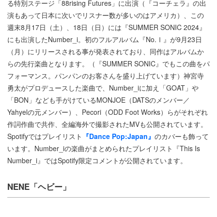
る特別ステージ「88rising Futures」に出演（『コーチェラ』の出
演もあって日本に次いでリスナー数が多いのはアメリカ）、この
週末8月17日（土）、18日（日）には『SUMMER SONIC 2024』
にも出演したNumber_i。初のフルアルバム『No.Ⅰ』が9月23日
（月）にリリースされる事が発表されており、同作はアルバムか
らの先行楽曲となります。（『SUMMER SONIC』でもこの曲をパ
フォーマンス。パンパンのお客さんを盛り上げています）神宮寺
勇太がプロデュースした楽曲で、Number_iに加え「GOAT」や
「BON」なども手がけているMONJOE（DATSのメンバー／
Yahyelの元メンバー）、Pecori（ODD Foot Works）らがそれぞれ
作詞作曲で共作、全編海外で撮影されたMVも公開されています。
Spotifyではプレイリスト
『Dance Pop:Japan』
のカバーも飾って
います。Number_iの楽曲がまとめられたプレイリスト『This Is
Number_i』ではSpotify限定コメントが公開されています。
NENE「ヘビー」