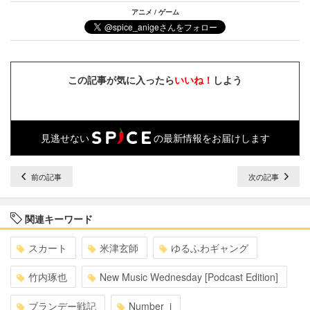
アニメ / ゲーム
この記事が気に入ったら
いいね！
しよう
見逃せない
の最新情報をお届けします
前の記事
次の記事
関連キーワード
スカート
米津玄師
ゆるふわギャング
竹内琢也
New Music Wednesday [Podcast Edition]
ブランデー戦記
Number_i