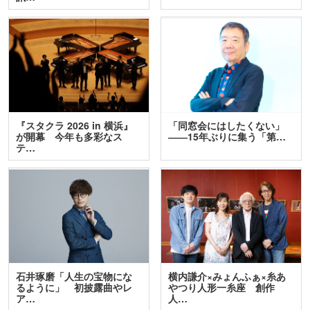
『スタクラ 2026 in 横浜』
「同窓会にはしたくない」
が開幕 今年も多彩なス
――15年ぶりに集う「第…
テ…
石井琢磨「人生の宝物にな
横内謙介×みょんふぁ×糸あ
るように」 初披露曲やレ
やつり人形一糸座 創作
ア…
人…