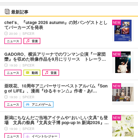
最新記事
chef’s、『utage 2026 autumn』の対バンゲストとし
NEW
てパーカーズを発表
20:00 ｜ SPICER
ニュース
音楽
GADORO、横浜アリーナでのワンマン公演『一家団
NEW
欒』を収めた映像作品を9月にリリース トレーラ…
19:00 ｜ SPICER
ニュース
動画
音楽
亜咲花、10周年アニバーサリーベストアルバム『Son
NEW
g of LIFE』、漫画『ゆるキャン△』作者・あf…
19:00 ｜ SPICER
ニュース
アニメ/ゲーム
新潟にちなんだご当地アイテムや“おいしい文具”も登
NEW
場 文具の祭典『文具女子博 pop-up in 新潟2026』…
19:00 ｜ SPICER
ニュース
イベント/レジャー