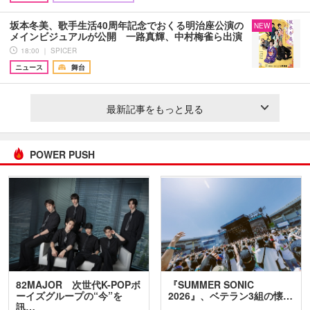
坂本冬美、歌手生活40周年記念でおくる明治座公演の
NEW
メインビジュアルが公開 一路真輝、中村梅雀ら出演
18:00 ｜ SPICER
ニュース
舞台
最新記事をもっと見る
POWER PUSH
82MAJOR 次世代K-POPボ
『SUMMER SONIC
ーイズグループの“今”を
2026』、ベテラン3組の懐…
訊…