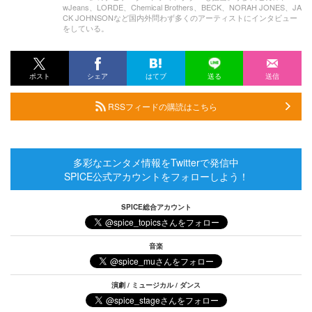
wJeans、LORDE、Chemical Brothers、BECK、NORAH JONES、JA
CK JOHNSONなど国内外問わず多くのアーティストにインタビュー
をしている。
ポスト
シェア
はてブ
送る
送信
RSSフィードの購読はこちら
多彩なエンタメ情報をTwitterで発信中
SPICE公式アカウントをフォローしよう！
SPICE総合アカウント
音楽
演劇 / ミュージカル / ダンス