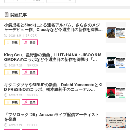
関連記事
小袋成彬と5lackによる連名アルバム、さらさのメジ
ャーデビュー作、Cloudyなど今週注目の新作を深堀…
2026.8.5 ｜ SPICER
特集
音楽
King Gnu、星野源の新曲、ILLIT×HANA・JISOO＆M
OMOKAのコラボなど今週注目の新作を深堀り『…
2026.7.29 ｜ SPICER
特集
音楽
キタニタツヤやSIRUPの新曲、Daichi YamamotoとKI
D FRESINOのコラボ、橋本絵莉子のニューアル…
2026.7.22 ｜ SPICER
特集
音楽
『フジロック '26』Amazonライブ配信アーティスト
を発表
2026.7.22 ｜ SPICER