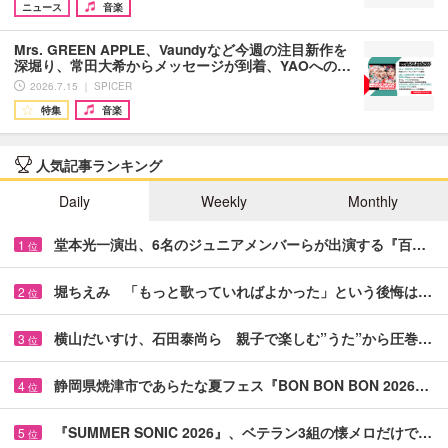
ニュース
音楽
Mrs. GREEN APPLE、Vaundyなど今週の注目新作を
深堀り、常田大希からメッセージが到着、YAOへの…
2026.7.15 ｜ SPICER
特集
音楽
人気記事ランキング
Daily
Weekly
Monthly
堂本光一演出、6名のジュニアメンバーらが出演する『百…
1
位
堀ちえみ 「もっと歌っていればよかった」という後悔は…
2
位
横山だいすけ、石田泰尚ら 親子で楽しむ”うた”から圧巻…
3
位
静岡県焼津市であらたな夏フェス『BON BON BON 2026…
4
位
『SUMMER SONIC 2026』、ベテラン3組の懐メロだけで…
5
位