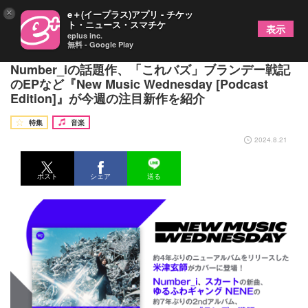
×
e＋(イープラス)アプリ - チケッ
ト・ニュース・スマチケ
表示
eplus inc.
無料 - Google Play
米津玄師が名曲揃いのアルバムをリリース、
Number_iの話題作、「これバズ」ブランデー戦記
のEPなど『New Music Wednesday [Podcast
Edition]』が今週の注目新作を紹介
特集
音楽
2024.8.21
ポスト
シェア
送る