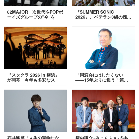
82MAJOR 次世代K-POPボ
『SUMMER SONIC
ーイズグループの“今”を
2026』、ベテラン3組の懐…
訊…
『スタクラ 2026 in 横浜』
「同窓会にはしたくない」
が開幕 今年も多彩なス
――15年ぶりに集う「第…
テ…
石井琢磨「人生の宝物にな
横内謙介×みょんふぁ×糸あ