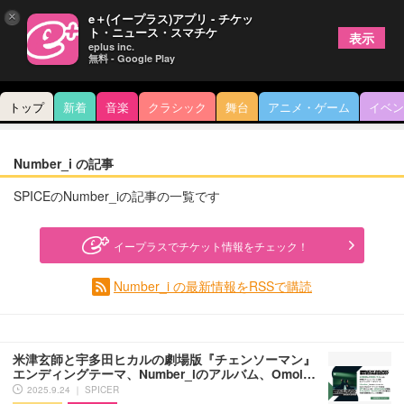
×
e＋(イープラス)アプリ - チケッ
ト・ニュース・スマチケ
表示
eplus inc.
無料 - Google Play
トップ
新着
音楽
クラシック
舞台
アニメ・ゲーム
イベン
Number_i の記事
SPICEのNumber_iの記事の一覧です
イープラスでチケット情報をチェック！
Number_i の最新情報をRSSで購読
米津玄師と宇多田ヒカルの劇場版『チェンソーマン』
エンディングテーマ、Number_iのアルバム、Omoi…
2025.9.24 ｜ SPICER