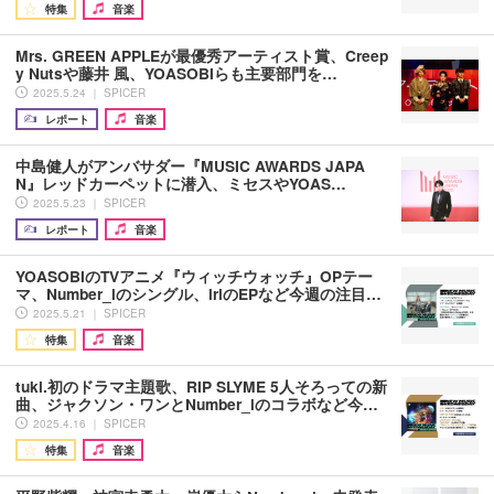
特集
音楽
Mrs. GREEN APPLEが最優秀アーティスト賞、Creep
y Nutsや藤井 風、YOASOBIらも主要部門を…
2025.5.24 ｜ SPICER
レポート
音楽
中島健人がアンバサダー『MUSIC AWARDS JAPA
N』レッドカーペットに潜入、ミセスやYOAS…
2025.5.23 ｜ SPICER
レポート
音楽
YOASOBIのTVアニメ『ウィッチウォッチ』OPテー
マ、Number_iのシングル、iriのEPなど今週の注目…
2025.5.21 ｜ SPICER
特集
音楽
tuki.初のドラマ主題歌、RIP SLYME 5人そろっての新
曲、ジャクソン・ワンとNumber_iのコラボなど今…
2025.4.16 ｜ SPICER
特集
音楽