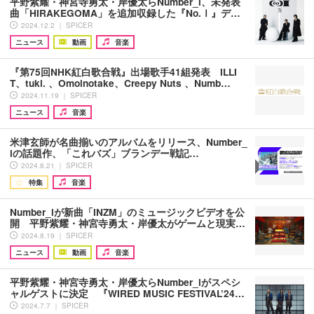
平野紫耀・神宮寺勇太・岸優太らNumber_i、未発表
曲「HIRAKEGOMA」を追加収録した『No.Ⅰ』デ…
2024.12.2 ｜ SPICER
ニュース
動画
音楽
『第75回NHK紅白歌合戦』出場歌手41組発表 ILLI
T、tuki. 、Omoinotake、Creepy Nuts 、Numb…
2024.11.19 ｜ SPICER
ニュース
音楽
米津玄師が名曲揃いのアルバムをリリース、Number_
iの話題作、「これバズ」ブランデー戦記…
2024.8.21 ｜ SPICER
特集
音楽
Number_iが新曲「INZM」のミュージックビデオを公
開 平野紫耀・神宮寺勇太・岸優太がゲームと現実…
2024.8.19 ｜ SPICER
ニュース
動画
音楽
平野紫耀・神宮寺勇太・岸優太らNumber_iがスペシ
ャルゲストに決定 『WIRED MUSIC FESTIVAL’24…
2024.7.7 ｜ SPICER