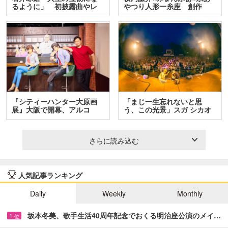
るように」 初披露曲やレ
やつり人形一糸座 創作
ア…
人…
『シティーハンター大原画
「まじ一生忘れないと思
展』大阪で開幕、アルコ
う、この光景」スガ シカオ
＆…
と…
さらに読み込む
人気記事ランキング
Daily
Weekly
Monthly
坂本冬美、歌手生活40周年記念でおくる明治座公演のメイ…
1
位