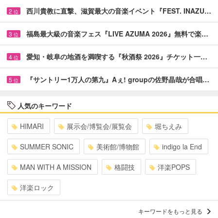
西川貴教に直撃、滋賀最大の音楽イベント『FEST. INAZU…
2
位
福島最大級の音楽フェス『LIVE AZUMA 2026』無料で楽…
3
位
愛知・岐阜の地酒を満喫する『秋酒祭 2026』チケット一…
4
位
『サントリー1万人の第九』Aぇ! groupの佐野晶哉が合唱…
5
位
人気のキーワード
HIMARI
展示会/博覧会/展覧会
堀ちえみ
SUMMER SONIC
美術館/博物館
indigo la End
MAN WITH A MISSION
格闘技
洋楽POPS
洋楽ロック
キーワードをもっと見る