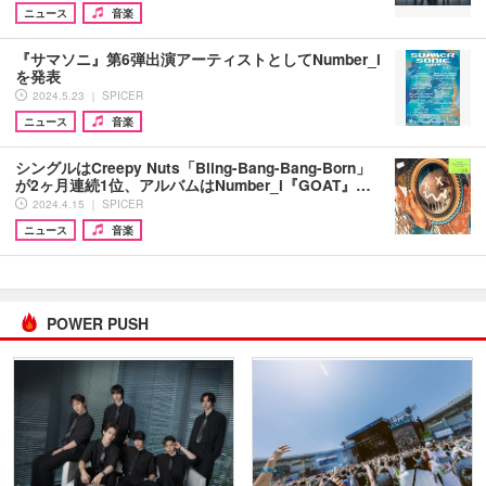
ニュース
音楽
『サマソニ』第6弾出演アーティストとしてNumber_i
を発表
2024.5.23 ｜ SPICER
ニュース
音楽
シングルはCreepy Nuts「Bling-Bang-Bang-Born」
が2ヶ月連続1位、アルバムはNumber_i『GOAT』…
2024.4.15 ｜ SPICER
ニュース
音楽
POWER PUSH