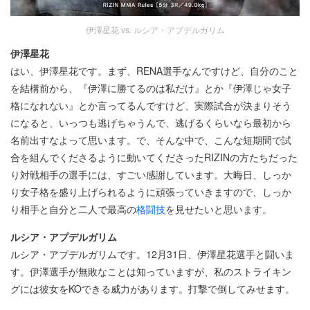
伊澤星花 vs. ルシア・アプデルガリム
伊澤星花
はい、伊澤星花です。まず、RENA選手なんですけど、自分のこと
を結構前から、『伊澤に勝てるのは私だけ』とか『伊澤じゃ女子
格になれない』とか言ってるんですけど、実際試合が決まりそう
になると、いっつも逃げちゃうんで、逃げるくらいなら最初から
名前出すなよって思います。で、そんな中で、こんな短期間で試
合を組んでくださるように動いてくださったRIZINの方たちだった
り対戦相手の選手には、すごい感謝しています。大晦日、しっか
り女子格を盛り上げられるように頑張っていきますので、しっか
り相手と自分と二人で最高の
格闘技
を見せたいと思います。
ルシア・アプデルガリム
ルシア・アプデルガリムです。12月31日、伊澤星花選手と闘いま
す。伊澤選手が無敗なことは知っていますが、私のストライキン
グには彼女をKOできる威力があります。打撃で倒してみせます。