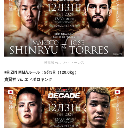
神龍誠 vs. ホセ・トーレス
■RIZIN MMAルール：5分3R（120.0kg）
貴賢神 vs. エドポロキング