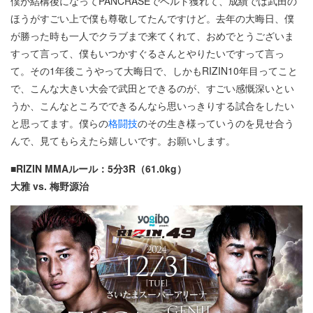
僕が結構後になってPANCRASEでベルト獲れて、成績では武田の
ほうがすごい上で僕も尊敬してたんですけど。去年の大晦日、僕
が勝った時も一人でクラブまで来てくれて、おめでとうございま
すって言って、僕もいつかすぐるさんとやりたいですって言っ
て。その1年後こうやって大晦日で、しかもRIZIN10年目ってこと
で、こんな大きい大会で武田とできるのが、すごい感慨深いとい
うか、こんなところでできるんなら思いっきりする試合をしたい
と思ってます。僕らの
格闘技
のその生き様っていうのを見せ合う
んで、見てもらえたら嬉しいです。お願いします。
■RIZIN MMAルール：5分3R（61.0kg）
大雅 vs. 梅野源治