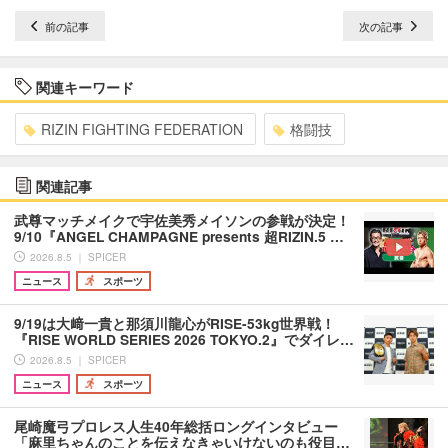
前の記事
次の記事
関連キーワード
RIZIN FIGHTING FEDERATION
格闘技
関連記事
武尊マッチメイクで宇佐美秀メイソンの参戦が決定！
9/10『ANGEL CHAMPAGNE presents 超RIZIN.5 …
2026.8.5 ｜ SPICER
ニュース
スポーツ
9/19は大﨑一貴と那須川龍心がRISE-53kg世界戦！
『RISE WORLD SERIES 2026 TOKYO.2』でダイレ…
2026.8.5 ｜ SPICER
ニュース
スポーツ
尾崎魔弓プロレス人生40年総括ロングインタビュー
「麻里ちゃんのことを伝えなきゃいけないのも役目…