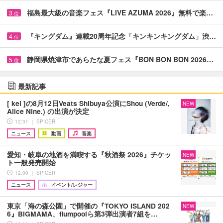
福島最大級の音楽フェス『LIVE AZUMA 2026』無料で楽…
3
位
『キングダム』連載20周年記念「キンキンキングダム」渋…
4
位
静岡県焼津市であらたな夏フェス『BON BON BON 2026…
5
位
最新記事
[ kei ]の8月12日Veats Shibuya公演にShou (Verde/,
NEW
Alice Nine.) の出演が決定
12:31 ｜ SPICER
ニュース
動画
音楽
愛知・岐阜の地酒を満喫する『秋酒祭 2026』チケッ
NEW
ト一般発売開始
12:00 ｜ SPICER
ニュース
イベント/レジャー
東京「海の森公園」で開催の『TOKYO ISLAND 202
NEW
6』BIGMAMA、flumpoolら第3弾出演者7組を…