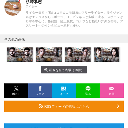
杉崎孝志
ライター
ライター集団・(株)ロコモ＆コモ所属のフリーライター。扱うジャン
ルはエンタメからスポーツ、IT、ビジネスと多岐に渡る。スポーツは
野球を中心に、格闘技、陸上競技、ゴルフなど幅広い知識を持ち、ア
スリートへのインタビュー取材も多い。
その他の画像
画像を全て表示（18件）
ポスト
シェア
はてブ
送る
送信
RSSフィードの購読はこちら