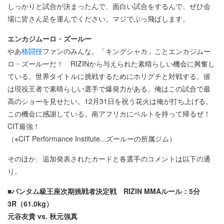
しっかりと試合が決まったんで、面白い試合をするんで、ぜひ会
場に皆さん足を運んでください。マジでぶっ飛ばします。
エンカジムーロ・ズールー
やあ
格闘技
ファンのみんな。「キングシャカ」ことエンカジムー
ロ・ズールーだ！ RIZINから与えられた素晴らしい機会に興奮し
ている。世界タイトルに挑戦するためにホリグチと対戦する。彼
は現役王者で素晴らしい選手で爆発力がある。俺はこの試合で最
高のショーを見せたい。12月31日を祝う花火は俺が打ち上げる。
この機会に感謝している。南アフリカにベルトを持って帰るぜ！
CIT最強！
（※CIT Performance Institute...ズールーの所属ジム）
そのほか、追加発表されたカードと各選手のコメントは以下の通
り。
■バンタム級王座次期挑戦者決定戦 RIZIN MMAルール：5分
3R（61.0kg）
元谷友貴 vs. 秋元強真