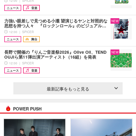
12:00 ｜ SPICER
ニュース
音楽
力強い眼差しで見つめる小瀧 望演じるヤンと対照的な
NEW
思想を持つ人々 『ロックンロール』のビジュアル…
12:00 ｜ SPICER
ニュース
舞台
長野で開催の『りんご音楽祭2026』Olive Oil、TEND
NEW
OUJIら第11弾出演アーティスト（16組）を発表
12:00 ｜ SPICER
ニュース
音楽
最新記事をもっと見る
POWER PUSH