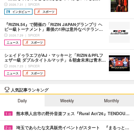
2026.7.31 ｜ SPICER
インタビュー
スポーツ
『RIZIN.54』で開催の「RIZIN JAPANグランプリ ヘ
ビー級トーナメント」最後の1枠は意外なベテラン…
2026.7.29 ｜ SPICER
ニュース
スポーツ
シェイドゥラエフがAJ・マッキーと「RIZIN＆PFLフ
ェザー級 ダブルタイトルマッチ」＆朝倉未来は青木…
2026.7.23 ｜ SPICER
ニュース
スポーツ
人気記事ランキング
Daily
Weekly
Monthly
熊本県人吉市の野外音楽フェス『Rural Act'26』TENDOU…
1
位
埼玉であらたな文具販売イベントがスタート 『まるっと…
2
位