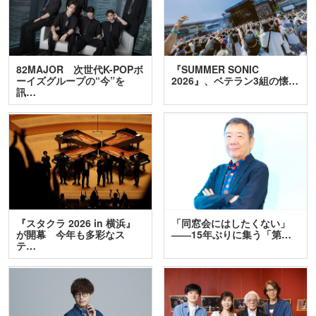
82MAJOR 次世代K-POPボ
『SUMMER SONIC
ーイズグループの“今”を
2026』、ベテラン3組の懐…
訊…
『スタクラ 2026 in 横浜』
「同窓会にはしたくない」
が開幕 今年も多彩なス
――15年ぶりに集う「第…
テ…