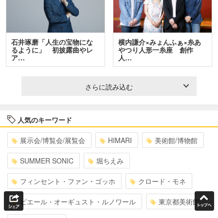
石井琢磨「人生の宝物にな
横内謙介×みょんふぁ×糸あ
るように」 初披露曲やレ
やつり人形一糸座 創作
ア…
人…
さらに読み込む
人気のキーワード
展示会/博覧会/展覧会
HIMARI
美術館/博物館
SUMMER SONIC
堀ちえみ
フィンセント・ファン・ゴッホ
クロード・モネ
ピエール・オーギュスト・ルノワール
東京都美術館