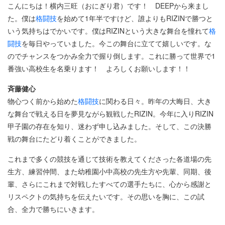
こんにちは！横内三旺（おにぎり君）です！ DEEPから来まし
た。僕は
格闘技
を始めて1年半ですけど、誰よりもRIZINで勝つと
いう気持ちはでかいです。僕はRIZINという大きな舞台を憧れて
格
闘技
を毎日やっていました。今この舞台に立てて嬉しいです。な
のでチャンスをつかみ全力で握り倒します。これに勝って世界で1
番強い高校生を名乗ります！ よろしくお願いします！！
⻫藤健心
物心つく前から始めた
格闘技
に関わる日々。昨年の大晦日、大き
な舞台で戦える日を夢見ながら観戦したRIZIN。今年に入りRIZIN
甲子園の存在を知り、迷わず申し込みました。そして、この決勝
戦の舞台にたどり着くことができました。
これまで多くの競技を通じて技術を教えてくださった各道場の先
生方、練習仲間、また幼稚園小中高校の先生方や先輩、同期、後
輩、さらにこれまで対戦したすべての選手たちに、心から感謝と
リスペクトの気持ちを伝えたいです。その思いを胸に、この試
合、全力で勝ちにいきます。