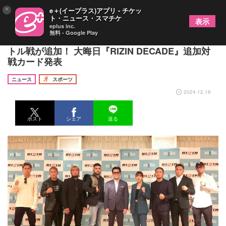
×
e＋(イープラス)アプリ - チケッ
ト・ニュース・スマチケ
表示
eplus inc.
無料 - Google Play
サトシvs.ケラモフ、堀口vs.ズールーと2つのタイ
トル戦が追加！ 大晦日『RIZIN DECADE』追加対
戦カード発表
ニュース
スポーツ
2024.12.16
ポスト
シェア
送る