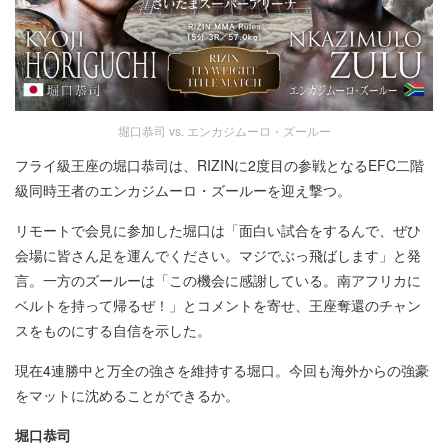
堀口恭司 vs. エンカジムーロ・ズールー
フライ級王座の堀口恭司は、RIZINに2度目の参戦となるEFC二階
級同時王者のエンカジムーロ・ズールーを迎え撃つ。
リモートで会見に参加した堀口は「面白い試合をするんで、ぜひ
会場に皆さん足を運んでください。マジでぶっ飛ばします」と発
言。一方のズールーは「この機会に感謝している。南アフリカに
ベルトを持って帰るぜ！」とコメントを寄せ、王座奪還のチャン
スをものにする自信を示した。
現在4連勝中と万全の強さを維持する堀口。今回も海外からの強豪
をマットに沈めることができるか。
堀口恭司