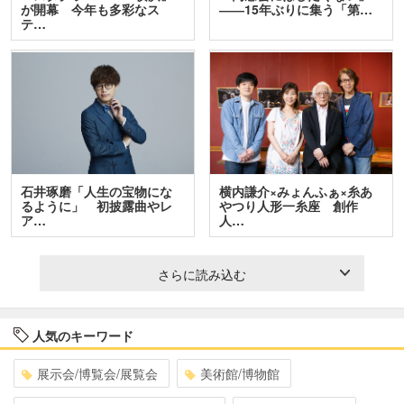
が開幕 今年も多彩なス
――15年ぶりに集う「第…
テ…
石井琢磨「人生の宝物にな
横内謙介×みょんふぁ×糸あ
るように」 初披露曲やレ
やつり人形一糸座 創作
ア…
人…
さらに読み込む
人気のキーワード
展示会/博覧会/展覧会
美術館/博物館