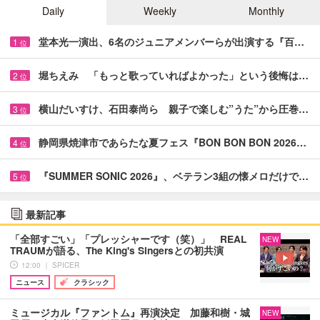
Daily
Weekly
Monthly
堂本光一演出、6名のジュニアメンバーらが出演する『百…
1
位
堀ちえみ 「もっと歌っていればよかった」という後悔は…
2
位
横山だいすけ、石田泰尚ら 親子で楽しむ”うた”から圧巻…
3
位
静岡県焼津市であらたな夏フェス『BON BON BON 2026…
4
位
『SUMMER SONIC 2026』、ベテラン3組の懐メロだけで…
5
位
最新記事
「全部すごい」「プレッシャーです（笑）」 REAL
NEW
TRAUMが語る、The King's Singersとの初共演
12:00 ｜ SPICER
ニュース
クラシック
ミュージカル『ファントム』再演決定 加藤和樹・城
NEW