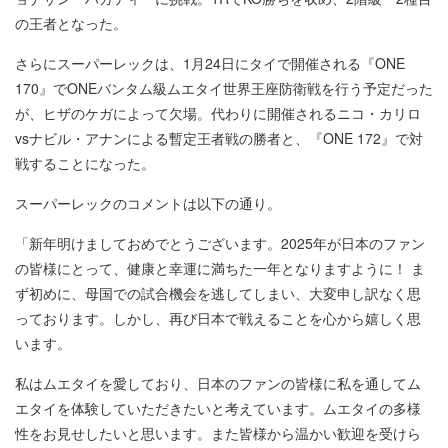
の王者となった。
さらにスーパーレックは、1月24日にタイで開催される『ONE
170』でONEバンタム級ムエタイ世界王座防衛戦を行う予定だった
が、ヒザのケガによって欠場。代わりに開催されるニコ・カリロ
vsナビル・アナンによる暫定王者戦の勝者と、『ONE 172』で対
戦することになった。
スーパーレックのコメントは以下の通り。
「新年明けましておめでとうございます。2025年が日本のファン
の皆様にとって、健康と幸運に満ちた一年となりますように！ ま
ず初めに、母国での試合機会を逃してしまい、大変申し訳なく思
っております。しかし、再び日本で戦えることを心から嬉しく思
います。
私はムエタイを愛しており、日本のファンの皆様に私を通してム
エタイを体験していただきたいと考えています。ムエタイの多様
性をお見せしたいと思います。また皆様から温かい歓迎を受けら