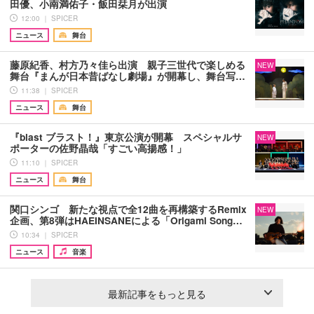
田優、小南満佑子・飯田栞月が出演
12:00 ｜ SPICER
ニュース
舞台
藤原紀香、村方乃々佳ら出演 親子三世代で楽しめる
NEW
舞台『まんが日本昔ばなし劇場』が開幕し、舞台写…
11:38 ｜ SPICER
ニュース
舞台
『blast ブラスト！』東京公演が開幕 スペシャルサ
NEW
ポーターの佐野晶哉「すごい高揚感！」
11:10 ｜ SPICER
ニュース
舞台
関口シンゴ 新たな視点で全12曲を再構築するRemix
NEW
企画、第8弾はHAEINSANEによる「Origami Song…
10:34 ｜ SPICER
ニュース
音楽
最新記事をもっと見る