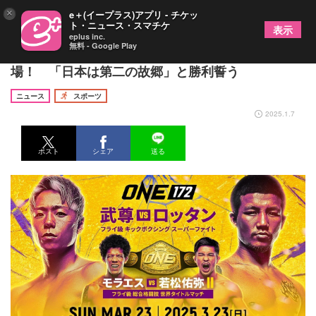
×
e＋(イープラス)アプリ - チケッ
ト・ニュース・スマチケ
表示
eplus inc.
無料 - Google Play
3/23『ONE 172』に2冠王者スーパーレックが出
場！ 「日本は第二の故郷」と勝利誓う
ニュース
スポーツ
2025.1.7
ポスト
シェア
送る