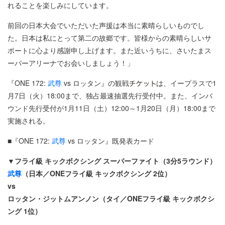
れることを楽しみにしています。
前回の日本大会でいただいた声援は本当に素晴らしいものでし
た。日本は私にとって第二の故郷です。皆様からの素晴らしいサ
ポートに心より感謝申し上げます。また近いうちに、さいたまス
ーパーアリーナでお会いしましょう！」
『ONE 172:
武尊
vs ロッタン』の観戦
は、イープラスで1
月7日（火）18:00まで、独占最速抽選先行受付中。また、インバ
ウンド先行受付が1月11日（土）12:00～1月20日（月）18:00まで
実施される。
■『ONE 172:
武尊
vs ロッタン』既発表カード
▼フライ級 キックボクシング スーパーファイト（3分5ラウンド）
武尊
（日本／ONEフライ級 キックボクシング 2位）
vs
ロッタン・ジットムアンノン（タイ／ONEフライ級 キックボクシ
ング 1位）