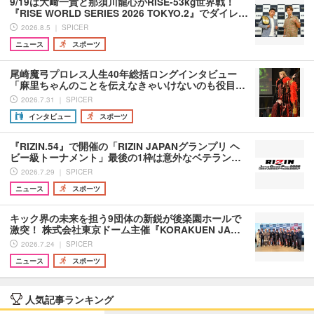
9/19は大﨑一貴と那須川龍心がRISE-53kg世界戦！
『RISE WORLD SERIES 2026 TOKYO.2』でダイレ…
2026.8.5 ｜ SPICER
ニュース
スポーツ
尾崎魔弓プロレス人生40年総括ロングインタビュー
「麻里ちゃんのことを伝えなきゃいけないのも役目…
2026.7.31 ｜ SPICER
インタビュー
スポーツ
『RIZIN.54』で開催の「RIZIN JAPANグランプリ ヘ
ビー級トーナメント」最後の1枠は意外なベテラン…
2026.7.29 ｜ SPICER
ニュース
スポーツ
キック界の未来を担う9団体の新鋭が後楽園ホールで
激突！ 株式会社東京ドーム主催『KORAKUEN JA…
2026.7.24 ｜ SPICER
ニュース
スポーツ
人気記事ランキング