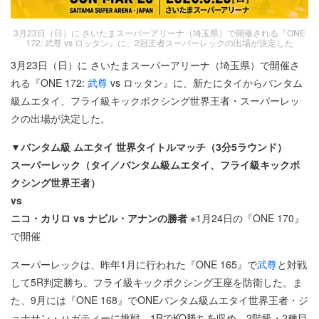
3月23日（日）に さいたまスーパーアリーナ（埼玉県）で開催される『ONE
172: 武尊 vs ロッタン』に、2冠王者スーパーレックの出場が決定した
3月23日（日）に さいたまスーパーアリーナ（埼玉県）で開催さ
れる『ONE 172:
武尊
vs ロッタン』に、新たにタイからバンタム
級ムエタイ、フライ級キックボクシング世界王者・スーパーレッ
クの出場が決定した。
▼バンタム級 ムエタイ 世界タイトルマッチ（3分5ラウンド）
スーパーレック（タイ／バンタム級ムエタイ、フライ級キックボ
クシング世界王者）
vs
ニコ・カリロ vs ナビル・アナンの勝者
※1月24日の『ONE 170』
で開催
スーパーレックは、昨年1月に行われた『ONE 165』で
武尊
と対戦
して5R判定勝ち。フライ級キックボクシング王座を防衛した。ま
た、9月には『ONE 168』でONEバンタム級ムエタイ世界王者・ジ
ョナサン・ハガティーに挑戦。1RでKO勝ちを収め、2階級・2種目