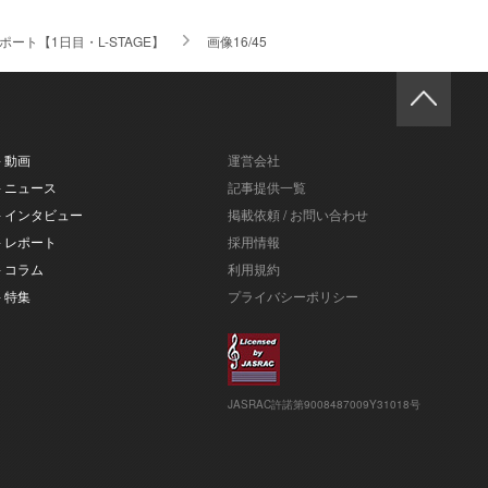
ポート【1日目・L-STAGE】
画像16/45
- 動画
運営会社
- ニュース
記事提供一覧
- インタビュー
掲載依頼 / お問い合わせ
- レポート
採用情報
- コラム
利用規約
- 特集
プライバシーポリシー
JASRAC許諾第9008487009Y31018号