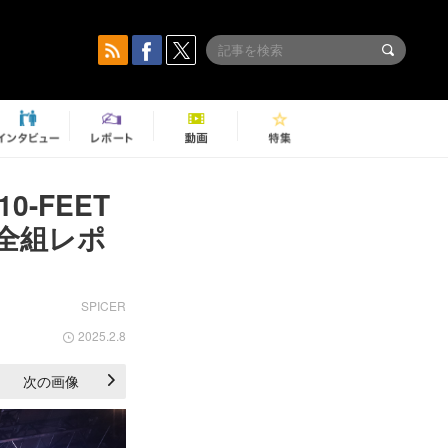
-FEET
』全組レポ
SPICER
2025.2.8
次の画像