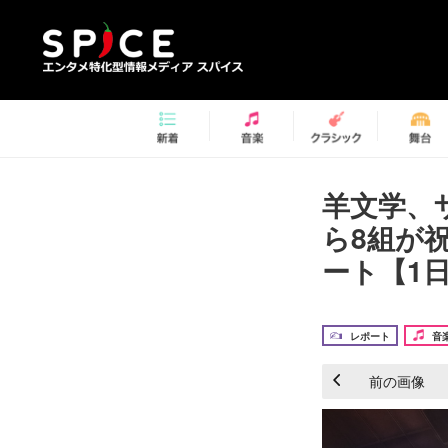
羊文学、ザ
ら8組が祝
ート【1日
レポート
音
前の画像