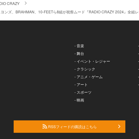
DIO CRAZY
ズ、BRAHMAN、10-FEETら8組が祝祭ムード『RADIO CRAZY 2024』全組レ
- 音楽
- 舞台
- イベント・レジャー
- クラシック
- アニメ・ゲーム
- アート
- スポーツ
- 映画
RSSフィードの購読はこちら