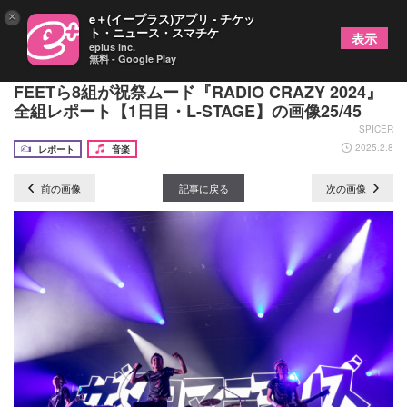
×
e＋(イープラス)アプリ - チケッ
ト・ニュース・スマチケ
表示
eplus inc.
無料 - Google Play
羊文学、ザ・クロマニヨンズ、BRAHMAN、10-
FEETら8組が祝祭ムード『RADIO CRAZY 2024』
全組レポート【1日目・L-STAGE】の画像25/45
SPICER
2025.2.8
レポート
音楽
前の画像
記事に戻る
次の画像