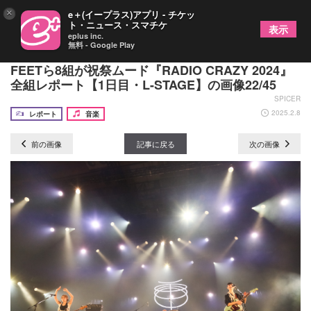
×
e＋(イープラス)アプリ - チケッ
ト・ニュース・スマチケ
表示
eplus inc.
無料 - Google Play
羊文学、ザ・クロマニヨンズ、BRAHMAN、10-
FEETら8組が祝祭ムード『RADIO CRAZY 2024』
全組レポート【1日目・L-STAGE】の画像22/45
SPICER
2025.2.8
レポート
音楽
前の画像
記事に戻る
次の画像