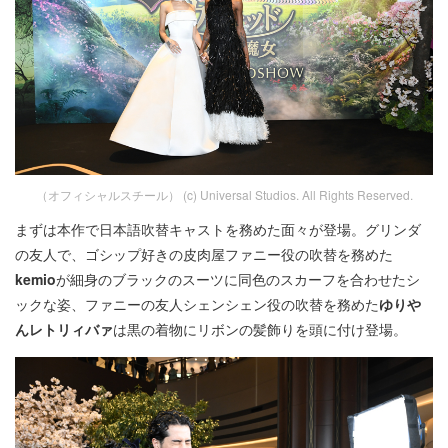
（オフィシャルスチール） (c) Universal Studios. All Rights Reserved.
まずは本作で日本語吹替キャストを務めた面々が登場。グリンダ
の友人で、ゴシップ好きの皮肉屋ファニー役の吹替を務めた
kemio
が細身のブラックのスーツに同色のスカーフを合わせたシ
ックな姿、ファニーの友人シェンシェン役の吹替を務めた
ゆりや
んレトリィバァ
は黒の着物にリボンの髪飾りを頭に付け登場。