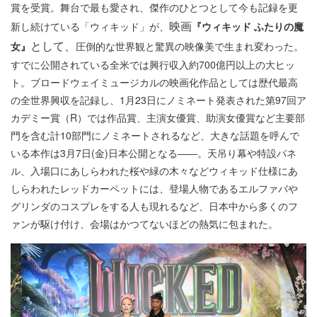
賞を受賞。舞台で最も愛され、傑作のひとつとして今も記録を更
映画
新し続けている「ウィキッド」が、
『ウィキッド ふたりの魔
として、
女』
圧倒的な世界観と驚異の映像美で生まれ変わった。
すでに公開されている全米では興行収入約700億円以上の大ヒッ
ト。ブロードウェイミュージカルの映画化作品としては歴代最高
の全世界興収を記録し、1月23日にノミネート発表された第97回ア
カデミー賞（R）では作品賞、主演女優賞、助演女優賞など主要部
門を含む計10部門にノミネートされるなど、大きな話題を呼んで
いる本作は3月7日(金)日本公開となる――。天吊り幕や特設パネ
ル、入場口にあしらわれた桜や緑の木々などウィキッド仕様にあ
しらわれたレッドカーペットには、登場人物であるエルファバや
グリンダのコスプレをする人も現れるなど、日本中から多くのフ
ァンが駆け付け、会場はかつてないほどの熱気に包まれた。