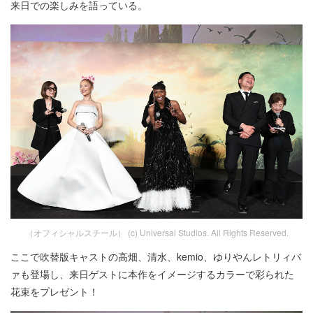
来日での楽しみを語っている。
（オフィシャルスチール） (c) Universal Studios. All Rights Reserved.
ここで吹替版キャストの高畑、清水、kemio、ゆりやんレトリィバ
ァも登場し、来日ゲストに本作をイメージするカラーで彩られた
花束をプレゼント！