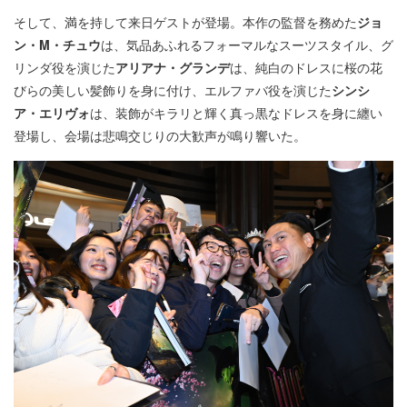
そして、満を持して来日ゲストが登場。本作の監督を務めた
ジョ
ン・M・チュウ
は、気品あふれるフォーマルなスーツスタイル、グ
リンダ役を演じた
アリアナ・グランデ
は、純白のドレスに桜の花
びらの美しい髪飾りを身に付け、エルファバ役を演じた
シンシ
ア・エリヴォ
は、装飾がキラリと輝く真っ黒なドレスを身に纏い
登場し、会場は悲鳴交じりの大歓声が鳴り響いた。