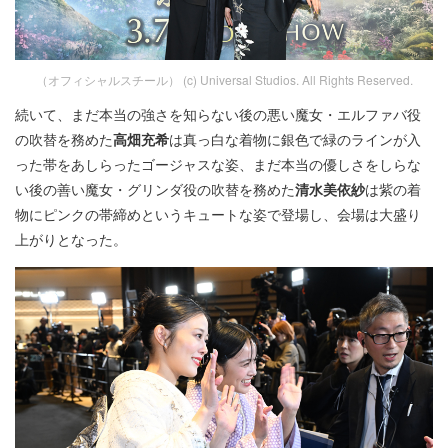
（オフィシャルスチール） (c) Universal Studios. All Rights Reserved.
続いて、まだ本当の強さを知らない後の悪い魔女・エルファバ役
の吹替を務めた
高畑充希
は真っ白な着物に銀色で緑のラインが入
った帯をあしらったゴージャスな姿、まだ本当の優しさをしらな
い後の善い魔女・グリンダ役の吹替を務めた
清水美依紗
は紫の着
物にピンクの帯締めというキュートな姿で登場し、会場は大盛り
上がりとなった。