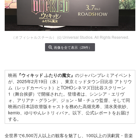
（オフィシャルスチール） (c) Universal Studios. All Rights Reserved.
画像を全て表示（29件）
映画
『ウィキッド ふたりの魔女』
のジャパンプレミアイベント
が、2025年2月19日（水）、東京ミッドタウン日比谷 アトリウ
ム（レッドカーペット）とTOHOシネマズ日比谷スクリーン
1（舞台挨拶）で開催された。登壇者は、シンシア・エリヴ
ォ、アリアナ・グランデ、ジョン・M・チュウ監督、そして同
映画の日本語吹替版キャストを務めた高畑充希、清水美依紗、
kemio、ゆりやんレトリィバァ。以下、公式レポートをお届け
する。
全世界で6,500万人以上の観客を魅了し、100以上の演劇賞・音楽