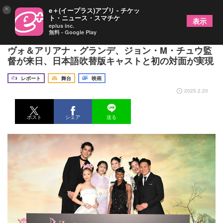
×
e＋(イープラス)アプリ - チケッ
ト・ニュース・スマチケ
表示
eplus inc.
無料 - Google Play
映画『ウィキッド ふたりの魔女』シンシア・エリ
ヴォ＆アリアナ・グランデ、ジョン・M・チュウ監
督が来日、日本語吹替版キャストと初の対面が実現
レポート
舞台
映画
2025.2.20
ポスト
シェア
送る