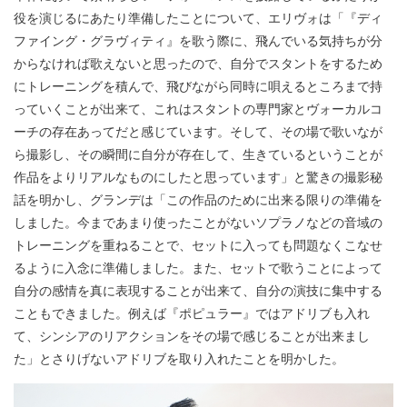
役を演じるにあたり準備したことについて、エリヴォは「『ディ
ファイング・グラヴィティ』を歌う際に、飛んでいる気持ちが分
からなければ歌えないと思ったので、自分でスタントをするため
にトレーニングを積んで、飛びながら同時に唄えるところまで持
っていくことが出来て、これはスタントの専門家とヴォーカルコ
ーチの存在あってだと感じています。そして、その場で歌いなが
ら撮影し、その瞬間に自分が存在して、生きているということが
作品をよりリアルなものにしたと思っています」と驚きの撮影秘
話を明かし、グランデは「この作品のために出来る限りの準備を
しました。今まであまり使ったことがないソプラノなどの音域の
トレーニングを重ねることで、セットに入っても問題なくこなせ
るように入念に準備しました。また、セットで歌うことによって
自分の感情を真に表現することが出来て、自分の演技に集中する
こともできました。例えば『ポピュラー』ではアドリブも入れ
て、シンシアのリアクションをその場で感じることが出来まし
た」とさりげないアドリブを取り入れたことを明かした。