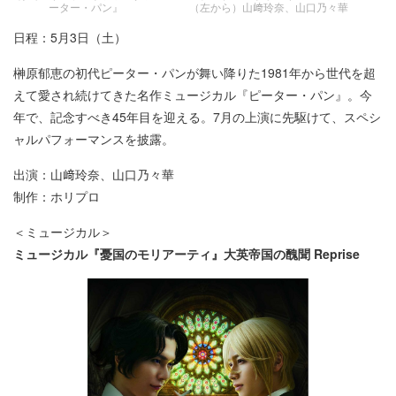
ーター・パン』 （左から）山﨑玲奈、山口乃々華
日程：5月3日（土）
榊原郁恵の初代ピーター・パンが舞い降りた1981年から世代を超
えて愛され続けてきた名作ミュージカル『ピーター・パン』。今
年で、記念すべき45年目を迎える。7月の上演に先駆けて、スペシ
ャルパフォーマンスを披露。
出演：山﨑玲奈、山口乃々華
制作：ホリプロ
＜ミュージカル＞
ミュージカル『憂国のモリアーティ』大英帝国の醜聞 Reprise