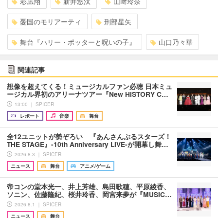
彩凪翔
新井悠汰
山﨑玲奈
憂国のモリアーティ
刑部星矢
舞台『ハリー・ポッターと呪いの子』
山口乃々華
関連記事
想像を超えてくる！ミュージカルファン必聴 日本ミュ
ージカル界初のアリーナツアー『New HISTORY C…
13:00 ｜ SPICER
レポート
音楽
舞台
全12ユニットが勢ぞろい 『あんさんぶるスターズ！
THE STAGE』-10th Anniversary LIVE-が開幕し舞…
2026.8.3 ｜ SPICER
ニュース
舞台
アニメ/ゲーム
帝コンの堂本光一、井上芳雄、島田歌穂、平原綾香、
ソニン、佐藤隆紀、桜井玲香、岡宮来夢が『MUSIC…
2026.8.1 ｜ SPICER
ニュース
舞台