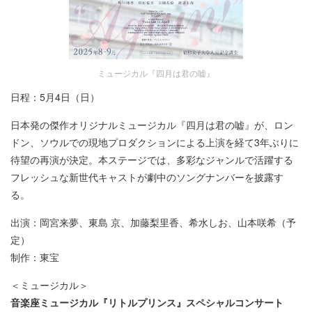
ミュージカル『四月は君の嘘』
日程：5月4日（日）
日本発の傑作オリジナルミュージカル『四月は君の嘘』が、ロン
ドン、ソウルでの現地プロダクションによる上演を経て3年ぶりに
待望の再演が決定。本ステージでは、多彩なジャンルで活躍する
フレッシュな新世代キャストが劇中のソングナンバーを披露す
る。
出演：岡宮来夢、東島 京、加藤梨里香、希水しお、山本咲希（予
定）
制作：東宝
＜ミュージカル＞
音楽座ミュージカル『リトルプリンス』スペシャルコンサート