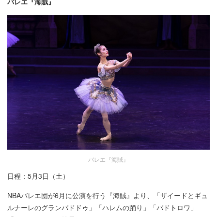
バレエ『海賊』
バレエ『海賊』
日程：5月3日（土）
NBAバレエ団が6月に公演を行う『海賊』より、「ザイードとギュ
ルナーレのグランパドドゥ」「ハレムの踊り」「パドトロワ」