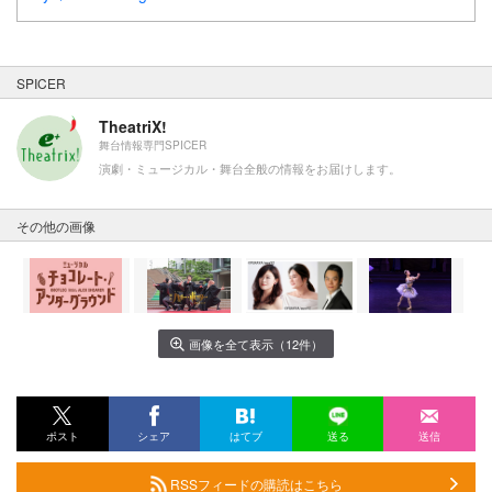
SPICER
TheatriX!
舞台情報専門SPICER
演劇・ミュージカル・舞台全般の情報をお届けします。
その他の画像
画像を全て表示（12件）
ポスト
シェア
はてブ
送る
送信
RSSフィードの購読はこちら