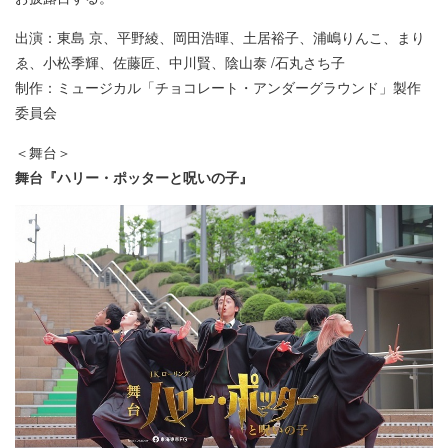
出演：東島 京、平野綾、岡田浩暉、土居裕子、浦嶋りんこ、まり
ゑ、小松季輝、佐藤匠、中川賢、陰山泰 /石丸さち子
制作：ミュージカル「チョコレート・アンダーグラウンド」製作
委員会
＜舞台＞
舞台『ハリー・ポッターと呪いの子』