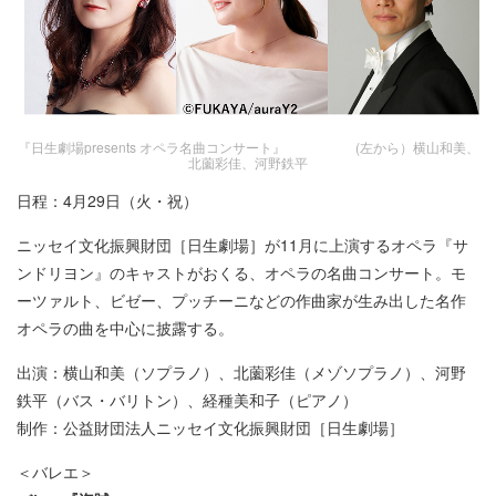
『日生劇場presents オペラ名曲コンサート』 (左から）横山和美、
北薗彩佳、河野鉄平
日程：4月29日（火・祝）
ニッセイ文化振興財団［日生劇場］が11月に上演するオペラ『サ
ンドリヨン』のキャストがおくる、オペラの名曲コンサート。モ
ーツァルト、ビゼー、プッチーニなどの作曲家が生み出した名作
オペラの曲を中心に披露する。
出演：横山和美（ソプラノ）、北薗彩佳（メゾソプラノ）、河野
鉄平（バス・バリトン）、経種美和子（ピアノ）
制作：公益財団法人ニッセイ文化振興財団［日生劇場］
＜バレエ＞