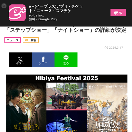
×
e＋(イープラス)アプリ - チケッ
ト・ニュース・スマチケ
表示
eplus inc.
無料 - Google Play
都市型フェスティバル『Hibiya Festival 2025』の
「ステップショー」「ナイトショー」の詳細が決定
ニュース
舞台
2025.3.17
ポスト
シェア
送る