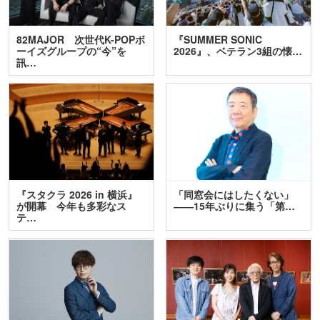
82MAJOR 次世代K-POPボ
『SUMMER SONIC
ーイズグループの“今”を
2026』、ベテラン3組の懐…
訊…
『スタクラ 2026 in 横浜』
「同窓会にはしたくない」
が開幕 今年も多彩なス
――15年ぶりに集う「第…
テ…