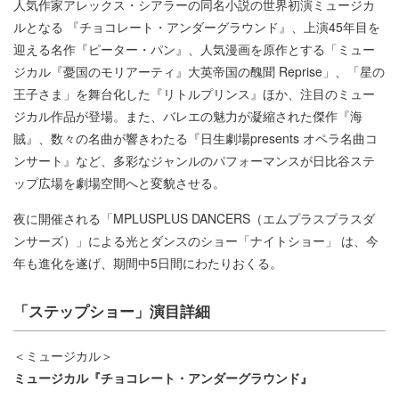
人気作家アレックス・シアラーの同名小説の世界初演ミュージカ
ルとなる 『チョコレート・アンダーグラウンド』、上演45年目を
迎える名作『ピーター・パン』、人気漫画を原作とする「ミュー
ジカル『憂国のモリアーティ』大英帝国の醜聞 Reprise」、「星の
王子さま」を舞台化した『リトルプリンス』ほか、注目のミュー
ジカル作品が登場。また、バレエの魅力が凝縮された傑作『海
賊』、数々の名曲が響きわたる『日生劇場presents オペラ名曲コ
ンサート』など、多彩なジャンルのパフォーマンスが日比谷ステ
ップ広場を劇場空間へと変貌させる。
夜に開催される「MPLUSPLUS DANCERS（エムプラスプラスダ
ンサーズ）」による光とダンスのショー「ナイトショー」 は、今
年も進化を遂げ、期間中5日間にわたりおくる。
「ステップショー」演目詳細
＜ミュージカル＞
ミュージカル『チョコレート・アンダーグラウンド』