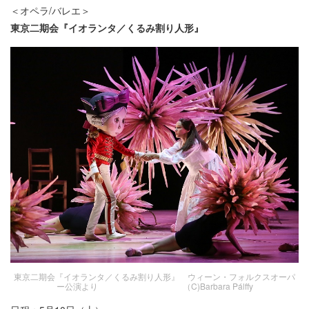
＜オペラ/バレエ＞
東京二期会『イオランタ／くるみ割り人形』
東京二期会『イオランタ／くるみ割り人形』 ウィーン・フォルクスオーパ
ー公演より （C)Barbara Pálffy