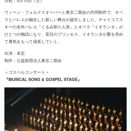
日程：5月10日（土）
ウィーン・フォルクスオーパーと東京二期会の共同制作で、オペ
ラとバレエが融合した新しい舞台が誕生しました。チャイコフス
キーの名作バレエ『くるみ割り人形』とオペラ『イオランタ』が
ひとつの物語になり、盲目のプリンセス、イオランタが愛を求め
て勇気をもって成長していく。
出演：未定
制作：公益財団法人東京二期会
＜ゴスペルコンサート＞
『MUSICAL SONG & GOSPEL STAGE』