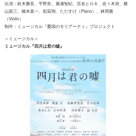
出演：鈴木勝吾、平野良、廣瀬智紀、百名ヒロキ、佐々木崇、横
山賀三、橋本真一、彩凪翔、ただすけ（Piano）、林周雅
（Violin）
制作：ミュージカル『憂国のモリアーティ』プロジェクト
＜ミュージカル＞
ミュージカル『四月は君の嘘』