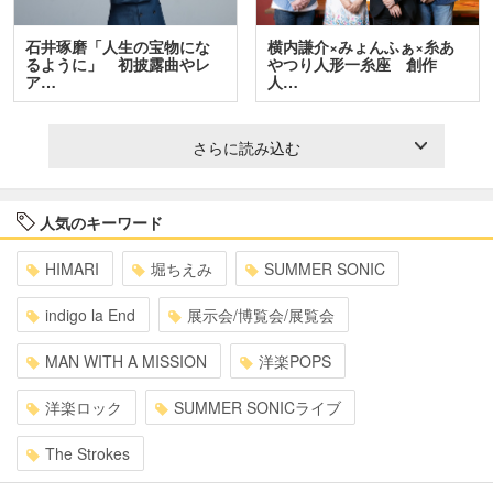
石井琢磨「人生の宝物にな
横内謙介×みょんふぁ×糸あ
るように」 初披露曲やレ
やつり人形一糸座 創作
ア…
人…
さらに読み込む
人気のキーワード
HIMARI
堀ちえみ
SUMMER SONIC
indigo la End
展示会/博覧会/展覧会
MAN WITH A MISSION
洋楽POPS
洋楽ロック
SUMMER SONICライブ
The Strokes