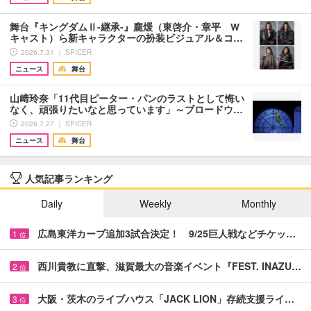
舞台『キングダムⅡ-継承-』龐煖（東啓介・章平 W
キャスト）ら新キャラクターの扮装ビジュアル＆コ…
2026.7.31 ｜ SPICER
ニュース
舞台
山﨑玲奈「11代目ピーター・パンのラストとして悔い
なく、頑張りたいなと思っています」～ブロードウ…
2026.7.27 ｜ SPICER
ニュース
舞台
人気記事ランキング
Daily
Weekly
Monthly
広島東洋カープ追加3試合決定！ 9/25巨人戦などチケッ…
1
位
西川貴教に直撃、滋賀最大の音楽イベント『FEST. INAZU…
2
位
大阪・茨木のライブハウス「JACK LION」存続支援ライ…
3
位