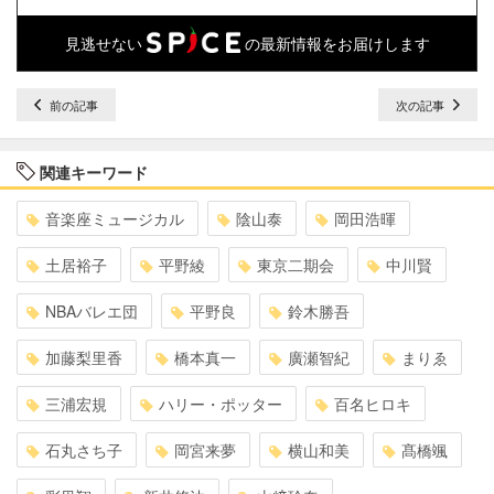
見逃せない
の最新情報をお届けします
前の記事
次の記事
関連キーワード
音楽座ミュージカル
陰山泰
岡田浩暉
土居裕子
平野綾
東京二期会
中川賢
NBAバレエ団
平野良
鈴木勝吾
加藤梨里香
橋本真一
廣瀬智紀
まりゑ
三浦宏規
ハリー・ポッター
百名ヒロキ
石丸さち子
岡宮来夢
横山和美
髙橋颯