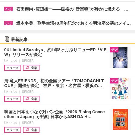
石田泰尚×渡辺雄一――破格の“音楽魂”が静かに燃える …
4
位
坂本冬美、歌手生活40周年記念でおくる明治座公演のメイ…
5
位
最新記事
04 Limited Sazabys、約1年8ヶ月ぶりニューEP『VIE
NEW
W』リリースが決定
17:00 ｜ SPICER
ニュース
音楽
清 竜人FRIENDS、初の全国ツアー『TOMODACHI T
NEW
OUR』開催が決定 神戸・東京・名古屋・横浜の…
16:00 ｜ SPICER
ニュース
音楽
韓国と日本をつなぐ対バン企画『2026 Rising Conne
ction in Japan』が始動 日本からASH DA H…
14:30 ｜ SPICER
ニュース
音楽