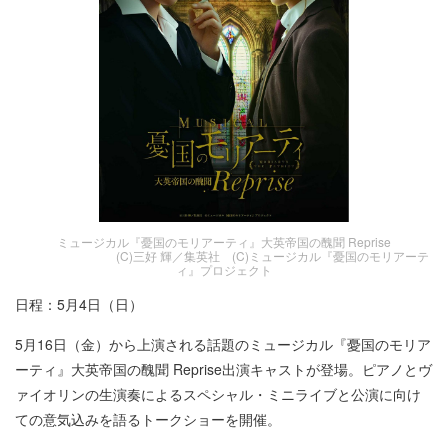
ミュージカル『憂国のモリアーティ』大英帝国の醜聞 Reprise
(C)三好 輝／集英社 (C)ミュージカル『憂国のモリアーテ
ィ』プロジェクト
日程：5月4日（日）
5月16日（金）から上演される話題のミュージカル『憂国のモリア
ーティ』大英帝国の醜聞 Reprise出演キャストが登場。ピアノとヴ
ァイオリンの生演奏によるスペシャル・ミニライブと公演に向け
ての意気込みを語るトークショーを開催。