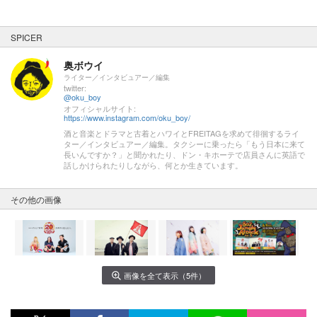
SPICER
奥ボウイ
ライター／インタビュアー／編集
twitter:
@oku_boy
オフィシャルサイト:
https://www.instagram.com/oku_boy/
酒と音楽とドラマと古着とハワイとFREITAGを求めて徘徊するライ
ター／インタビュアー／編集。タクシーに乗ったら「もう日本に来て
長いんですか？」と聞かれたり、ドン・キホーテで店員さんに英語で
話しかけられたりしながら、何とか生きています。
その他の画像
画像を全て表示（5件）