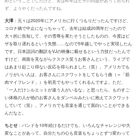
めということでしたけど、実は昨年はビザの問題があって出られ
ず、ようやくだったんですね。
大澤
：元々は2020年にアメリカに行くつもりだったんですけど、
コロナ禍で中止になっちゃって。去年は結成20周年だったので
大々的に告知して、その雪辱を果たそうとしたものの、今度はビ
ザを取り遅れるという失態……なので5年越しでやっと実現したん
です。日本語詞の翻訳をVJの映像に載せるという力技だったんで
すけど、画面を見ながらクスクス笑うお客さんという、ライブで
はあまり起こり得ない反応を得られました（笑）。アメリカでも
ノリがいい人は、お客さんにスクワットをしてもらう曲（＝「筋
肉マイフレンド」）を初見でもやってくれるんですよ。ただ、
「一人だけシルエットが違う人がいるな」と思ったら、ものすご
い体格の人が他のお客さんをダンベルみたいに抱えてスクワット
していて（笑）。アメリカでも音楽を通じて面白いことができる
んだなと。
ちとせ
：バンドを10年続けるだけでも、いろんなチャレンジや大
変なことがあって。自分たちの心も音楽もちょっとずつ変わって