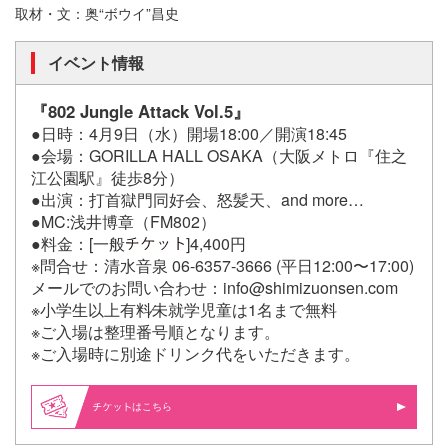
取材・文：奥“ボウイ”昌史
イベント情報
『802 Jungle Attack Vol.5』
●日時：4月9日（水）開場18:00／開演18:45
●会場：GORILLA HALL OSAKA（大阪メトロ『住之
江公園駅』徒歩8分）
●出演：打首獄門同好会、怒髪天、and more…
●MC:浅井博章（FM802）
●料金：[一般
]4,400円
※問合せ：清⽔⾳泉 06-6357-3666 (平⽇12:00〜17:00)
メールでのお問い合わせ：info@shimizuonsen.com
※小学生以上有料∕未就学児童は1名まで無料
※ご入場は整理番号順となります。
※ご入場時に別途ドリンク代をいただきます。
はこちら