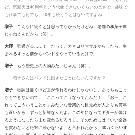
ど、怒髪天は40周年という想像できないぐらいの長さで。趣味で
も仕事でも何でも、40年も続くことはないですよね。
増子
：こんなに続くとは思ってなかったけどね、老舗の和菓子屋
じゃねえんだから（笑）。
大澤
：強過ぎる……！ だって、カネヨリマサルからしたら、生
まれるずっと前からバンドをやっているわけで。
増子
：もう歴史上の人物みたいじゃん（笑）。
――増子さんはバンドに飽きたことはないんですか？
増子
：歌詞は書くけど曲が作れるわけじゃないし、あっちもこっ
ちもできないので、「ここってこうなってたんだ！」「おー、こ
れってこういうことか」みたいな音楽的な目覚めが人よりも何年
も遅いから、ずっと新鮮なんだよ。この年になってギターが弾け
るようになったらまた変わるだろうし。そのためには「いい楽器
を買わないと絶対に続かないよ」と言われたから、30万ぐらいす
るギターを買ったんだけど、これがシャイなヤツでね。ケースか