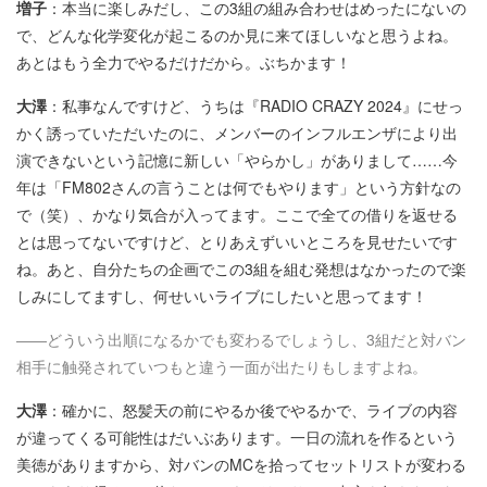
増子
：本当に楽しみだし、この3組の組み合わせはめったにないの
で、どんな化学変化が起こるのか見に来てほしいなと思うよね。
あとはもう全力でやるだけだから。ぶちかます！
大澤
：私事なんですけど、うちは『RADIO CRAZY 2024』にせっ
かく誘っていただいたのに、メンバーのインフルエンザにより出
演できないという記憶に新しい「やらかし」がありまして……今
年は「FM802さんの言うことは何でもやります」という方針なの
で（笑）、かなり気合が入ってます。ここで全ての借りを返せる
とは思ってないですけど、とりあえずいいところを見せたいです
ね。あと、自分たちの企画でこの3組を組む発想はなかったので楽
しみにしてますし、何せいいライブにしたいと思ってます！
――どういう出順になるかでも変わるでしょうし、3組だと対バン
相手に触発されていつもと違う一面が出たりもしますよね。
大澤
：確かに、怒髪天の前にやるか後でやるかで、ライブの内容
が違ってくる可能性はだいぶあります。一日の流れを作るという
美徳がありますから、対バンのMCを拾ってセットリストが変わる