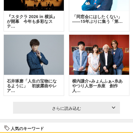
『スタクラ 2026 in 横浜』
「同窓会にはしたくない」
が開幕 今年も多彩なス
――15年ぶりに集う「第…
テ…
石井琢磨「人生の宝物にな
横内謙介×みょんふぁ×糸あ
るように」 初披露曲やレ
やつり人形一糸座 創作
ア…
人…
さらに読み込む
人気のキーワード