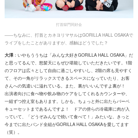
打首獄門同好会
――ちなみに、打首とカネヨリマサルはGORILLA HALL OSAKAで
ライブをしたことがありますが、感触はどうでした？
大澤
：いやもううちは「みんな大好きGORILLA HALL OSAKA」だ
と思ってるんで、怒髪天にもぜひ堪能していただきたいです。1階
のフロアは広々として自由に過ごしやすいし、2階の席も見やすく
て、その一角がリラックスできるスペースになっていたり、お客
さんへの気遣いに溢れている。また、裏がいいんですよ裏が！
出演者向けに食べ物や飲み物のケアをしてくれるカウンターや、
一組ずつ控え室もあります。しかも、ちょっと外に出たらバーベ
キューセットまであるんですよ！ ドアの傍らの冷蔵庫に肉が入
っていて、「どうぞみんなで焼いて食べて！」みたいな。きっと
今までに出たバンド全組がGORILLA HALL OSAKAを愛してます
（笑）。