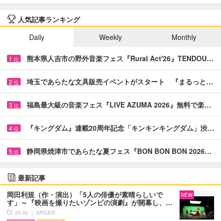
人気記事ランキング
Daily
Weekly
Monthly
熊本県人吉市の野外音楽フェス『Rural Act'26』TENDOU…
1
位
埼玉であらたな文具販売イベントがスタート 『まるっと…
2
位
福島最大級の音楽フェス『LIVE AZUMA 2026』無料で楽…
3
位
『キングダム』連載20周年記念「キンキンキングダム」渋…
4
位
静岡県焼津市であらたな夏フェス『BON BON BON 2026…
5
位
最新記事
岡田利規（作・演出）「5人の俳優が素晴らしいで
NEW
す」～『映画を撮りたいゾンビの演劇』が開幕し、…
20:30 ｜ SPICER