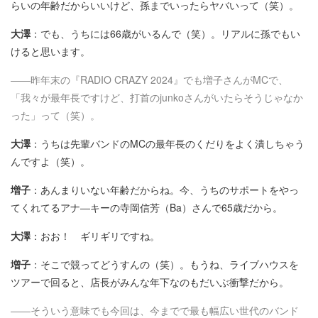
らいの年齢だからいいけど、孫までいったらヤバいって（笑）。
大澤
：でも、うちには66歳がいるんで（笑）。リアルに孫でもい
けると思います。
――昨年末の『RADIO CRAZY 2024』でも増子さんがMCで、
「我々が最年長ですけど、打首のjunkoさんがいたらそうじゃなか
った」って（笑）。
大澤
：うちは先輩バンドのMCの最年長のくだりをよく潰しちゃう
んですよ（笑）。
増子
：あんまりいない年齢だからね。今、うちのサポートをやっ
てくれてるアナ―キーの寺岡信芳（Ba）さんで65歳だから。
大澤
：おお！ ギリギリですね。
増子
：そこで競ってどうすんの（笑）。もうね、ライブハウスを
ツアーで回ると、店長がみんな年下なのもだいぶ衝撃だから。
――そういう意味でも今回は、今までで最も幅広い世代のバンド