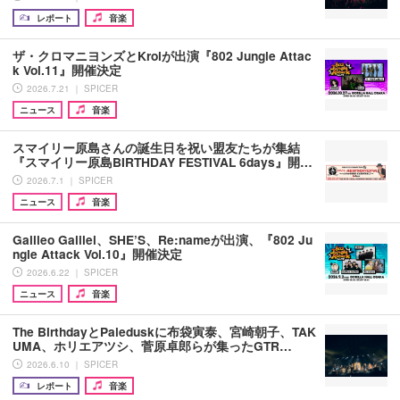
レポート
音楽
ザ・クロマニヨンズとKroiが出演『802 Jungle Attac
k Vol.11』開催決定
2026.7.21 ｜ SPICER
ニュース
音楽
スマイリー原島さんの誕生日を祝い盟友たちが集結
『スマイリー原島BIRTHDAY FESTIVAL 6days』開…
2026.7.1 ｜ SPICER
ニュース
音楽
Galileo Galilei、SHE’S、Re:nameが出演、『802 Ju
ngle Attack Vol.10』開催決定
2026.6.22 ｜ SPICER
ニュース
音楽
The BirthdayとPaleduskに布袋寅泰、宮崎朝子、TAK
UMA、ホリエアツシ、菅原卓郎らが集ったGTR…
2026.6.10 ｜ SPICER
レポート
音楽