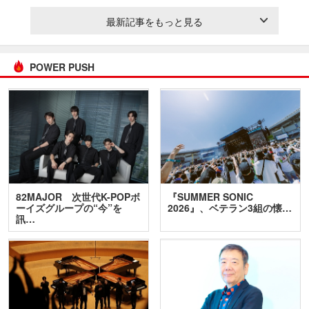
最新記事をもっと見る
POWER PUSH
82MAJOR 次世代K-POPボ
『SUMMER SONIC
ーイズグループの“今”を
2026』、ベテラン3組の懐…
訊…