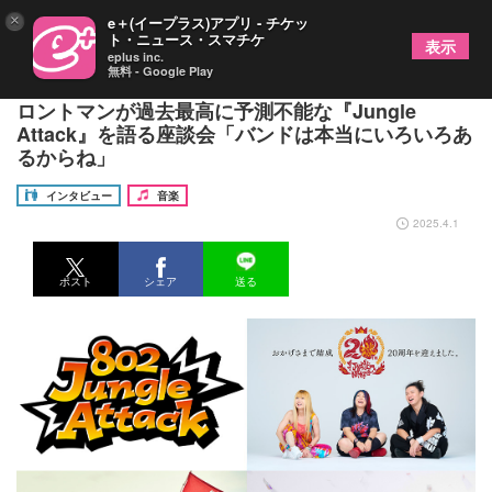
×
e＋(イープラス)アプリ - チケッ
ト・ニュース・スマチケ
表示
eplus inc.
無料 - Google Play
打首獄門同好会×怒髪天×カネヨリマサル、3組のフ
ロントマンが過去最高に予測不能な『Jungle
Attack』を語る座談会「バンドは本当にいろいろあ
るからね」
インタビュー
音楽
2025.4.1
ポスト
シェア
送る