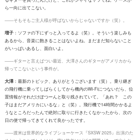
ら一向に出てこない。
――そもそもご主人様が呼ばないからじゃないですか（笑）。
増子
：ソファの下にずっと入ってるよ（笑）。そういう楽しみも
あるから、音楽に飽きることはないよね。まだまだ知らないこと
がいっぱいあるし、面白いよ。
――ギターと言えばつい最近、大澤さんのギターがアメリカから
帰ってこないという事件が。
大澤
：最新のトピック、ありがとうございます（笑）。乗り継ぎ
の飛行機に乗ってしばらくしてから機内のWi-Fiにつないだら、位
置情報がそれだけぽつーんと取り残されていて。「あれ？ この
子はまだアメリカにいるな」と（笑）。飛行機で14時間かかるよ
うなところだったんで絶対に取りに行きたくなかったから、次の
日の便で帰ってきてくれて良かったです。
――渡米は世界的なライブショーケース『SXSW 2025』出演のた