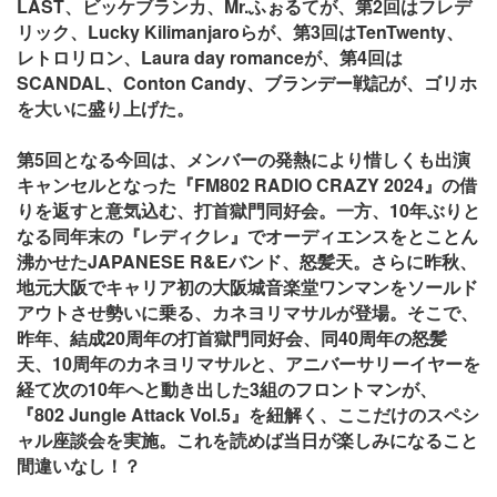
LAST、ビッケブランカ、Mr.ふぉるてが、第2回はフレデ
リック、Lucky Kilimanjaroらが、第3回はTenTwenty、
レトロリロン、Laura day romanceが、第4回は
SCANDAL、Conton Candy、ブランデー戦記が、ゴリホ
を大いに盛り上げた。
第5回となる今回は、メンバーの発熱により惜しくも出演
キャンセルとなった『FM802 RADIO CRAZY 2024』の借
りを返すと意気込む、打首獄門同好会。一方、10年ぶりと
なる同年末の『レディクレ』でオーディエンスをとことん
沸かせたJAPANESE R&E​バンド、怒髪天。さらに昨秋、
地元大阪でキャリア初の大阪城音楽堂ワンマンをソールド
アウトさせ勢いに乗る、カネヨリマサルが登場。そこで、
昨年、結成20周年の打首獄門同好会、同40周年の怒髪
天、10周年のカネヨリマサルと、アニバーサリーイヤーを
経て次の10年へと動き出した3組のフロントマンが、
『802 Jungle Attack Vol.5』を紐解く、ここだけのスペシ
ャル座談会を実施。これを読めば当日が楽しみになること
間違いなし！？