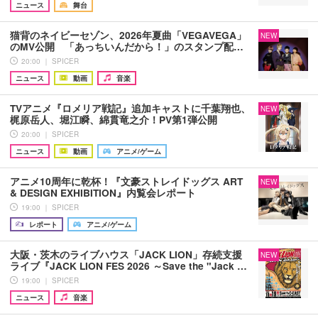
ニュース
舞台
猫背のネイビーセゾン、2026年夏曲「VEGAVEGA」
NEW
のMV公開 「あっちいんだから！」のスタンプ配…
20:00 ｜ SPICER
ニュース
動画
音楽
TVアニメ『ロメリア戦記』追加キャストに千葉翔也、
NEW
梶原岳人、堀江瞬、綿貫竜之介！PV第1弾公開
20:00 ｜ SPICER
ニュース
動画
アニメ/ゲーム
アニメ10周年に乾杯！『文豪ストレイドッグス ART
NEW
& DESIGN EXHIBITION』内覧会レポート
19:00 ｜ SPICER
レポート
アニメ/ゲーム
大阪・茨木のライブハウス「JACK LION」存続支援
NEW
ライブ『JACK LION FES 2026 ～Save the "Jack …
19:00 ｜ SPICER
ニュース
音楽