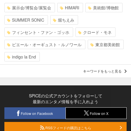
展示会/博覧会/展覧会
HIMARI
美術館/博物館
SUMMER SONIC
堀ちえみ
フィンセント・ファン・ゴッホ
クロード・モネ
ピエール・オーギュスト・ルノワール
東京都美術館
indigo la End
キーワードをもっと見る
SPICEの公式アカウントをフォローして
最新のエンタメ情報を手に入れよう
Follow on Facebook
Follow on X
RSSフィードの購読はこちら