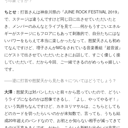
う印象ですか？
ちとせ
：打首さんは神奈川県の『JUNE ROCK FESTIVAL 2019』
で、ステージは違うんですけど同じ日に出させていただいたと
き、メンバーのみんなとライブを見て……何かもうすごいエネル
ギーがステージにもフロアにもあって刺激的で、自分たちにはな
いパワーをもらえて本当に楽しかったなって。怒髪天さんも初め
てなんですけど、増子さんがMCをされている音楽番組『超音波』
にゲストで出させていただいたときにお話して、すごく優しく接
していただいて。だから今回、ご一緒できるのがめっちゃ嬉しい
です。
――逆に打首や怒髪天から見た各々についてはどうでしょう？
大澤
：怒髪天は対バンしたいと前々から思っていたので、どうい
うライブになるのかは想像できるし、「よし、やってやるぞ！」
という気持ちなんですけど、カネヨリマサルは、こちらとしても
どのカードを切ったらいいのかが未知数で。言っても、うちも結
成20年超えのバンドなので、お初とか知らない相手が減ってきて
るのは正直あるんです。だから、こういう新鮮な出会いは非常に