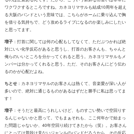
ワクワクするところですね。カネヨリマサルも結成10周年を超え
る大阪のバンドという意味では、こちらがホームに乗り込んで胸
を借りる気持ちで、どう攻めるライブになるのか楽しみにしたい
と思ってます。
増子
：打首に関しては何の心配もしてなくて、ただぶつかれば絶
対にいい化学反応があると思うし、打首のお客さんも、ちゃんと
俺らのいいところを分かってくれると思う。カネヨリマサルもメ
ンバーは分かってくれると思う。ただ、そのお客さんにどう伝わ
るのかが心配だよね。
ちとせ
：カネヨリマサルのお客さんは熱くて、音楽愛が深い人が
多いので、絶対に通じるものがあるはずだと勝手に私は思ってま
す！
増子
：そうだと最高にうれしいけど、ものすごい勢いで空回りす
るんじゃないかと思って。でもまぁそれも、ここ何年かで始まっ
た問題じゃないか、40年空回り続けてきたから（笑）。お客さん
にとっては普段は見ないジャンルのバンドだろうから、その反応