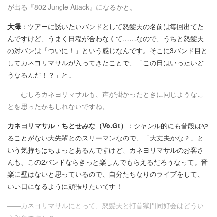
が出る『802 Jungle Attack』になるかと。
大澤
：ツアーに誘いたいバンドとして怒髪天の名前は毎回出てた
んですけど、うまく日程が合わなくて……なので、うちと怒髪天
の対バンは「ついに！」という感じなんです。そこに3バンド目と
してカネヨリマサルが入ってきたことで、「この日はいったいど
うなるんだ！？」と。
――むしろカネヨリマサルも、声が掛かったときに同じようなこ
とを思ったかもしれないですね。
カネヨリマサル・ちとせみな（Vo.Gt）
：ジャンル的にも普段はや
ることがない大先輩とのスリーマンなので、「大丈夫かな？」と
いう気持ちはちょっとあるんですけど、カネヨリマサルのお客さ
んも、この2バンドならきっと楽しんでもらえるだろうなって。音
楽に壁はないと思っているので、自分たちなりのライブをして、
いい日になるように頑張りたいです！
――カネヨリマサルにとって、怒髪天と打首獄門同好会はどうい