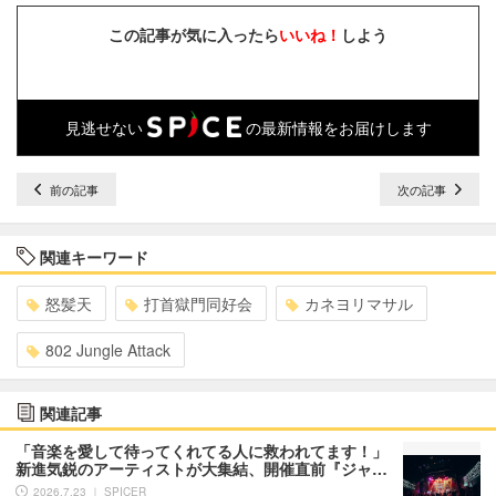
この記事が気に入ったら
いいね！
しよう
見逃せない
の最新情報をお届けします
前の記事
次の記事
関連キーワード
怒髪天
打首獄門同好会
カネヨリマサル
802 Jungle Attack
関連記事
「音楽を愛して待ってくれてる人に救われてます！」
新進気鋭のアーティストが大集結、開催直前『ジャ…
2026.7.23 ｜ SPICER