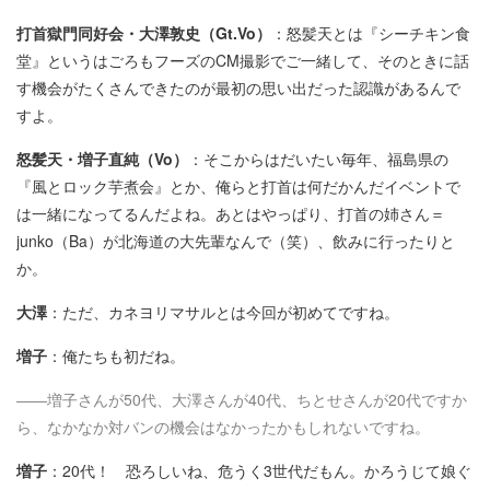
打首獄門同好会・大澤敦史（Gt.Vo）
：怒髪天とは『シーチキン食
堂』というはごろもフーズのCM撮影でご一緒して、そのときに話
す機会がたくさんできたのが最初の思い出だった認識があるんで
すよ。
怒髪天・増子直純（Vo）
：そこからはだいたい毎年、福島県の
『風とロック芋煮会』とか、俺らと打首は何だかんだイベントで
は一緒になってるんだよね。あとはやっぱり、打首の姉さん＝
junko（Ba）が北海道の大先輩なんで（笑）、飲みに行ったりと
か。
大澤
：ただ、カネヨリマサルとは今回が初めてですね。
増子
：俺たちも初だね。
――増子さんが50代、大澤さんが40代、ちとせさんが20代ですか
ら、なかなか対バンの機会はなかったかもしれないですね。
増子
：20代！ 恐ろしいね、危うく3世代だもん。かろうじて娘ぐ