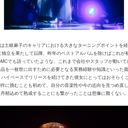
host』は土岐麻子のキャリアにおける大きなターニングポイントを
年に独立を果たして以降、昨年のベストアルバムを除けばこれが
のMCでも語っていたような、これまで会社やスタッフが動いて
作品を一枚世に出すために必要となる実務経験や知識といった
うハイペースでリリースを続けてきた彼女にとってはおそらく
制作に挑むことも初めて。自分の音楽性や今の志向を見つめ直
を丹精込めて熟成することにも繋がったことは想像に難くない