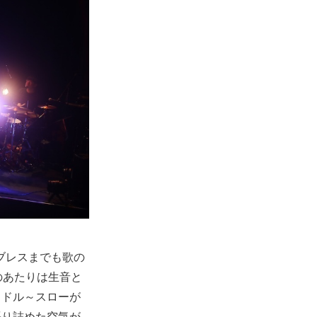
奏。ブレスまでも歌の
のあたりは生音と
ミドル～スローが
張り詰めた空気が