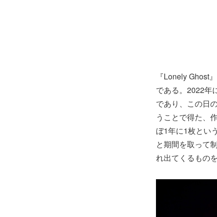
『Lonely G
である。2022
であり、この日
うことで得た、
ぼ1年に1枚とい
と期間を取って
れ出てくるもの