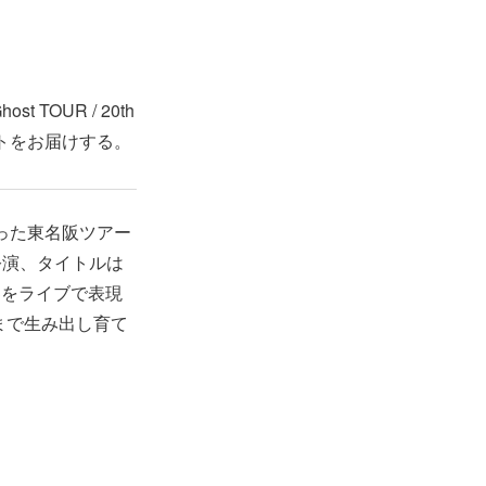
 TOUR / 20th
ートをお届けする。
回った東名阪ツアー
加公演、タイトルは
t』の世界をライブで表現
まで生み出し育て