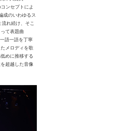
のコンセプトによ
編成のいわゆるス
ま流れ続け、そこ
よって表題曲
。一語一語を丁寧
ったメロディを歌
感低めに推移する
性を超越した音像