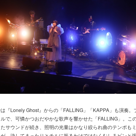
『Lonely Ghost』からの「FALLING」「KAPPA」も演
ルで、可憐かつおだやかな歌声を響かせた「FALLING」。こ
したサウンドが続き、照明の光量はかなり絞られ曲のテンポも
たが、決してまったりとチルに振るわけではなくむしろピンと