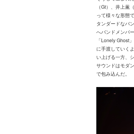
（Gt）、井上薫
って様々な形態
タンダードなバン
へバンドメンバ
「Lonely G
に手渡していく
い上げる一方、
サウンドはモダ
で包み込んだ。