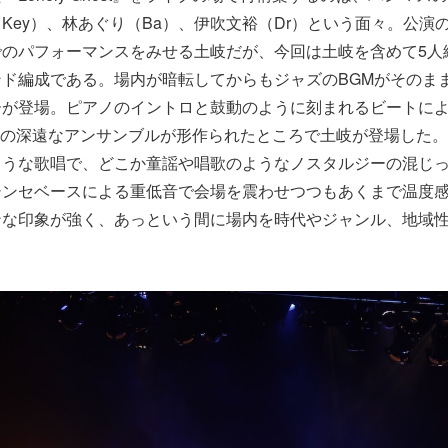
（Key）、林あぐり（Ba）、伊吹文裕（Dr）という面々。公演
でのパフォーマンスをみせる土岐だが、今回は土岐を含めて5人
ド編成である。場内が暗転してからもジャズのBGMがそのま
ーが登場。ピアノのイントロと鼓動のように刻まれるビートに
host」の深遠なアンサンブルが形作られたところで土岐が登場した
ような歌唱で、どこか童謡や唱歌のようなノスタルジーの混じ
シンセベースによる重低音で会場を震わせつつもあくまで温度
ンな印象が強く、あっという間に場内を時代やジャンル、地域