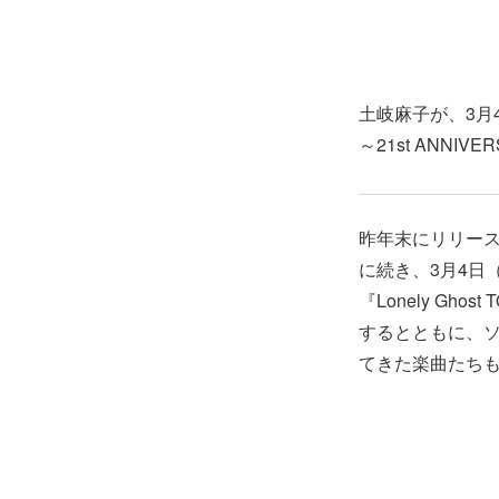
土岐麻子が、3月4日（
～21st ANN
昨年末にリリースし
に続き、3月4日（
『Lonely Ghos
するとともに、ソ
てきた楽曲たち