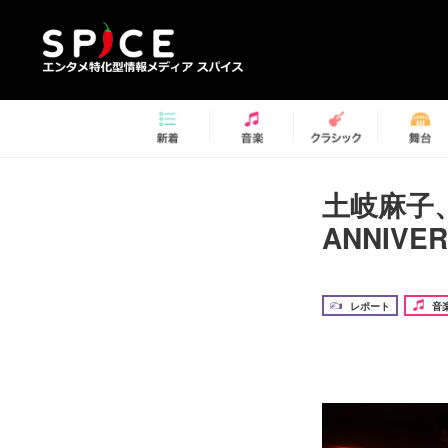
土岐麻子、『L
ANNIV
レポート
音