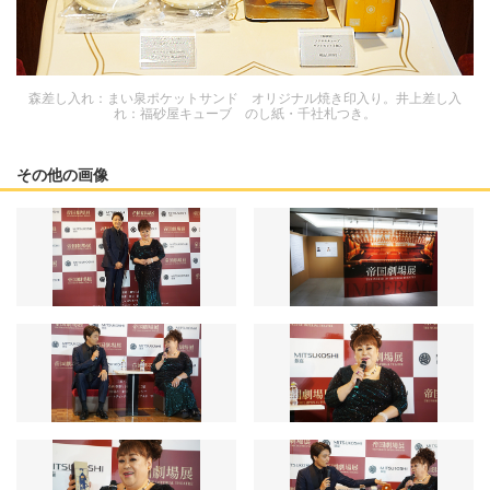
森差し入れ：まい泉ポケットサンド オリジナル焼き印入り。井上差し入
れ：福砂屋キューブ のし紙・千社札つき。
その他の画像