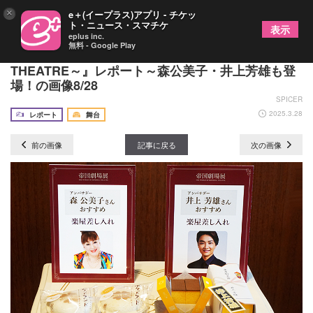
×
e＋(イープラス)アプリ - チケッ
ト・ニュース・スマチケ
表示
eplus inc.
無料 - Google Play
『帝国劇場展～THE WORLD OF IMPERIAL
THEATRE～』レポート～森公美子・井上芳雄も登
場！の画像8/28
SPICER
2025.3.28
レポート
舞台
前の画像
記事に戻る
次の画像