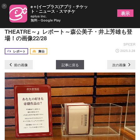
×
e＋(イープラス)アプリ - チケッ
ト・ニュース・スマチケ
表示
eplus inc.
無料 - Google Play
『帝国劇場展～THE WORLD OF IMPERIAL
THEATRE～』レポート～森公美子・井上芳雄も登
場！の画像22/28
SPICER
2025.3.28
レポート
舞台
前の画像
記事に戻る
次の画像