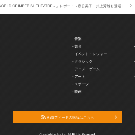
ORLD OF IMPERIAL THEATRE～』レポート～森公美子・井上芳雄も登場！
- 音楽
- 舞台
- イベント・レジャー
- クラシック
- アニメ・ゲーム
- アート
- スポーツ
- 映画
RSSフィードの購読はこちら
Copyright eplus inc. All Rights Reserved.