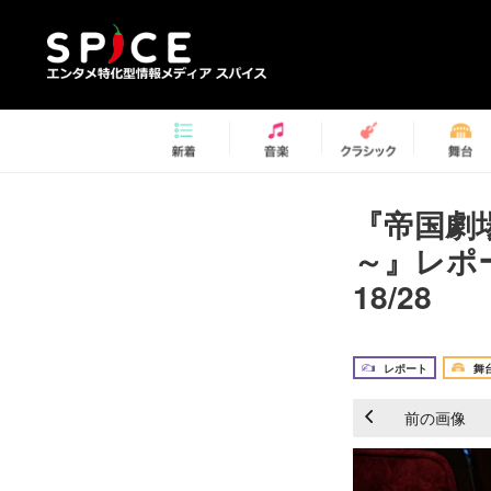
『帝国劇場展
～』レポ
18/28
レポート
舞
前の画像