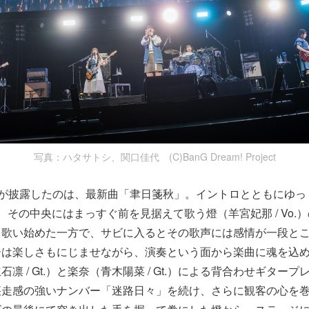
写真：ハタサトシ、関口佳代 (C)BanG Dream! Project
!!!!!が披露したのは、最新曲「聿日箋秋」。イントロとともにゆ
、その中央にはまっすぐ前を見据えて歌う燈（羊宮妃那 / Vo.
り歌い始めた一方で、サビに入るとその歌声には感情が一段と
ーは楽しさもにじませながら、演奏という面から楽曲に魂を込め
凛 / Gt.）と楽奈（青木陽菜 / Gt.）による背合わせギター
疾走感の強いナンバー「迷路日々」を続け、さらに観客の心を