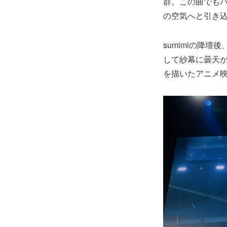
群。この曲でも
の空気へと引き
sumimiの降
して紗幕に曇天が
を描いたアニメ映像