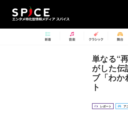
単なる“
がした伝説の
ブ「わかれ
ト
レポート
アニ