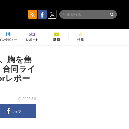
が、胸を焦
ca 合同ライ
orレポー
2025.5.9
シェア