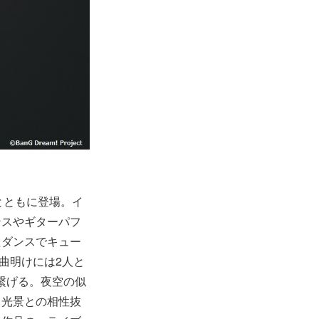
トロとともに登場。イ
ンスやギターパフ
たダンスでキュー
。曲明けには2人と
と繋げる。夜空の似
く光景との相性抜