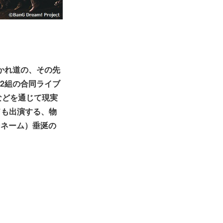
「わかれ道の、その先
ド2組の合同ライブ
などを通じて現実
ドも出演する、物
ンネーム）垂涎の