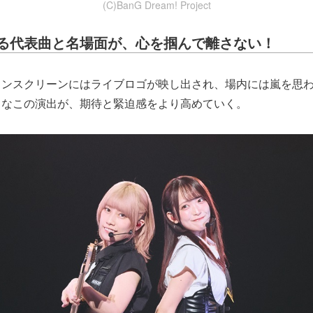
(C)BanG Dream! Project
る代表曲と名場面が、心を掴んで離さない！
インスクリーンにはライブロゴが映し出され、場内には嵐を思わ
りなこの演出が、期待と緊迫感をより高めていく。