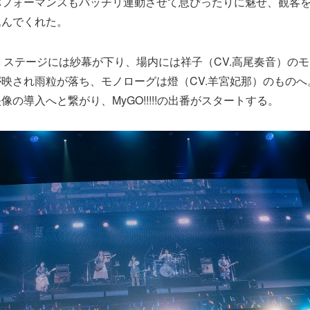
パフォーマンスもバッチリ連動させて息ぴったりに魅せ、観客
込んでくれた。
壇後、ステージには紗幕が下り、場内には祥子（CV.高尾奏音）の
映され雨粒が落ち、モノローグは燈（CV.羊宮妃那）のものへ
の導入へと繋がり、MyGO!!!!!の出番がスタートする。