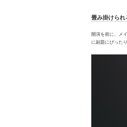
畳み掛けられ
開演を前に、メ
に副題にぴった