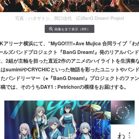
写真：ハタサトシ、関口佳代 (C)BanG Dream! Project
画像を全て表示（9件）
Kアリーナ横浜にて、“MyGO!!!!!×Ave Mujica 合同ライブ
ールズバンドプロジェクト『BanG Dream!』発のリアルバン
、2組が主軸を担った直近2作のアニメのハイライトを生演奏
はsumimiやCRYCHICといった物語を彩ったユニットやバン
たバンドリーマー（※『BanG Dream!』プロジェクトのファ
では、そのうちDAY1 : Petrichorの模様をお届けする。