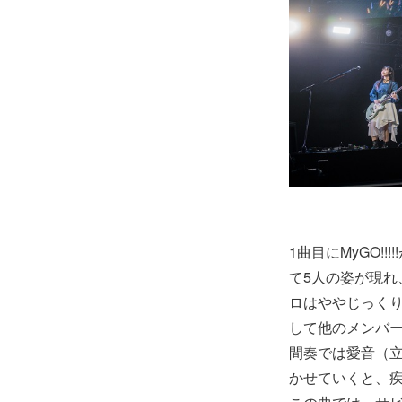
1曲目にMyGO
て5人の姿が現れ
ロはややじっく
して他のメンバ
間奏では愛音（立石
かせていくと、