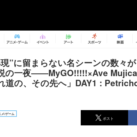
再現”に留まらない名シーンの数々
一夜――MyGO!!!!!×Ave Muji
道の、その先へ」DAY1 : Petrich
メ/ゲーム
ポスト