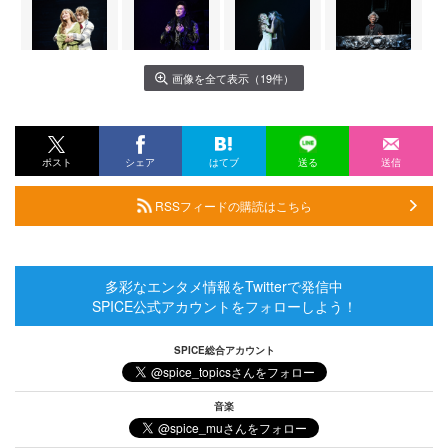
画像を全て表示（19件）
ポスト
シェア
はてブ
送る
送信
RSSフィードの購読はこちら
多彩なエンタメ情報をTwitterで発信中
SPICE公式アカウントをフォローしよう！
SPICE総合アカウント
音楽