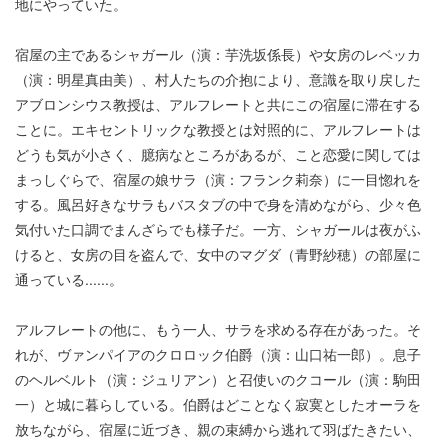
地にやっていた。
宿屋の主であるシャガール（演：芋洗坂係長）や女房のレベッカ
（演：明星真由美）、村人たちの介抱により、意識を取り戻した
アブロンシウス教授は、アルフレートと共にこの宿屋に滞在する
ことに。エキセントリックな教授とは対照的に、アルフレートは
どうも気が小さく、臆病なところがあるが、こと恋愛に関しては
まっしぐらで、宿屋の娘サラ（演：フランク莉奈）に一目惚れを
する。風呂好きなサラもバスタブの中で身を清めながら、少々色
気付いた口調でまんざらでも様子だ。一方、シャガールは夜がふ
けると、女房の目を盗んで、女中のマグダ（青野紗穂）の部屋に
通っている......。
アルフレートの他に、もう一人、サラを求める存在があった。そ
れが、ヴァンパイアのクロロック伯爵（演：山口祐一郎）。息子
のヘルベルト（演：ジュリアン）と召使いのクコール（演：駒田
一）と城に暮らしている。伯爵はどことなく寂寞としたオーラを
放ちながら、宿屋に近づき、親の束縛から逃れて羽ばたきたい、