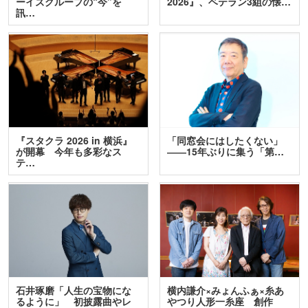
ーイズグループの“今”を
2026』、ベテラン3組の懐…
訊…
『スタクラ 2026 in 横浜』
「同窓会にはしたくない」
が開幕 今年も多彩なス
――15年ぶりに集う「第…
テ…
石井琢磨「人生の宝物にな
横内謙介×みょんふぁ×糸あ
るように」 初披露曲やレ
やつり人形一糸座 創作