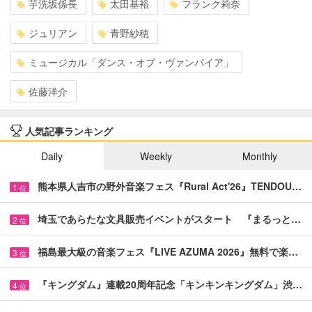
芋洗坂係長
太田基裕
フランク莉奈
ジュリアン
青野紗穂
ミュージカル「ダンス・オブ・ヴァンパイア」
佐藤洋介
人気記事ランキング
Daily
Weekly
Monthly
熊本県人吉市の野外音楽フェス『Rural Act'26』TENDOU…
1
位
埼玉であらたな文具販売イベントがスタート 『まるっと…
2
位
福島最大級の音楽フェス『LIVE AZUMA 2026』無料で楽…
3
位
『キングダム』連載20周年記念「キンキンキングダム」渋…
4
位