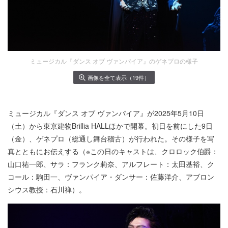
ミュージカル『ダンス オブ ヴァンパイア』のゲネプロの様子
画像を全て表示（19件）
ミュージカル『ダンス オブ ヴァンパイア』が2025年5月10日
（土）から東京建物Brillia HALLほかで開幕。初日を前にした9日
（金）、ゲネプロ（総通し舞台稽古）が行われた。その様子を写
真とともにお伝えする（※この日のキャストは、クロロック伯爵：
山口祐一郎、サラ：フランク莉奈、アルフレート：太田基裕、ク
コール：駒田一、ヴァンパイア・ダンサー：佐藤洋介、アブロン
シウス教授：石川禅）。