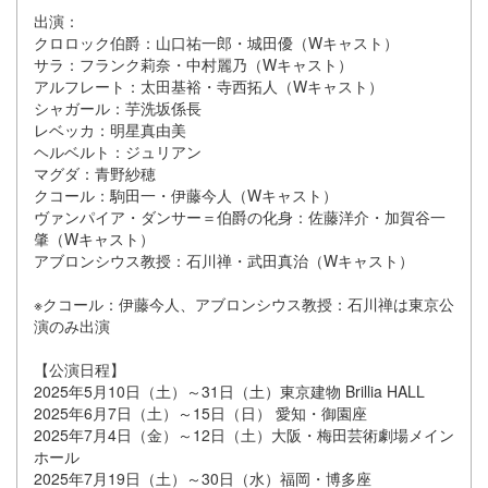
出演：
クロロック伯爵：山口祐一郎・城田優（Wキャスト）
サラ：フランク莉奈・中村麗乃（Wキャスト）
アルフレート：太田基裕・寺西拓人（Wキャスト）
シャガール：芋洗坂係長
レベッカ：明星真由美
ヘルベルト：ジュリアン
マグダ：青野紗穂
クコール：駒田一・伊藤今人（Wキャスト）
ヴァンパイア・ダンサー＝伯爵の化身：佐藤洋介・加賀谷一
肇（Wキャスト）
アブロンシウス教授：石川禅・武田真治（Wキャスト）
※クコール：伊藤今人、アブロンシウス教授：石川禅は東京公
演のみ出演
【公演日程】
2025年5月10日（土）～31日（土）東京建物 Brillia HALL
2025年6月7日（土）～15日（日） 愛知・御園座
2025年7月4日（金）～12日（土）大阪・梅田芸術劇場メイン
ホール
2025年7月19日（土）～30日（水）福岡・博多座