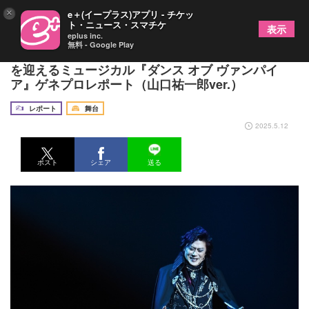
×
e＋(イープラス)アプリ - チケッ
ト・ニュース・スマチケ
表示
eplus inc.
無料 - Google Play
舞台と客席との一体感を楽しもう！日本初演20年目
を迎えるミュージカル『ダンス オブ ヴァンパイ
ア』ゲネプロレポート（山口祐一郎ver.）
レポート
舞台
2025.5.12
ポスト
シェア
送る