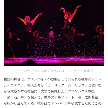
ミュージカル『ダンス オブ ヴァンパイア』のゲネプロの様子
物語の舞台は、ヴァンパイアの故郷として知られる極寒のトラン
シルヴァニア。村人たちが「ガーリック、ガーリック」と歌いな
がら大騒ぎする宿屋に、大雪で気絶したアブロンシウス教授
（演：石川禅）を抱えて、助手のアルフレート（演：太田基裕）
が転がり込んでくる。彼らはヴァンパイアを研究するためにこの