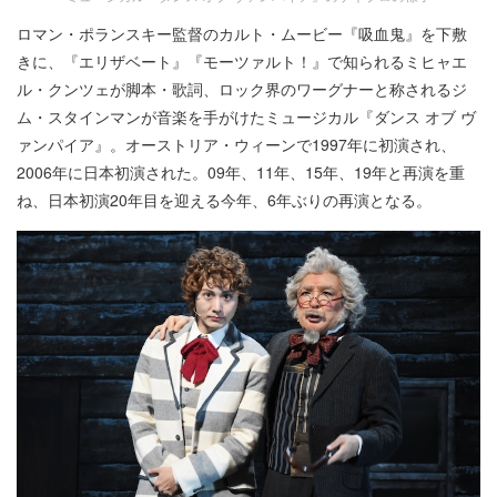
ロマン・ポランスキー監督のカルト・ムービー『吸血鬼』を下敷
きに、『エリザベート』『モーツァルト！』で知られるミヒャエ
ル・クンツェが脚本・歌詞、ロック界のワーグナーと称されるジ
ム・スタインマンが音楽を手がけたミュージカル『ダンス オブ ヴ
ァンパイア』。オーストリア・ウィーンで1997年に初演され、
2006年に日本初演された。09年、11年、15年、19年と再演を重
ね、日本初演20年目を迎える今年、6年ぶりの再演となる。