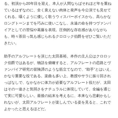
る。初演から20年目を迎え、本人が人間ならばそれほど年を重ね
ているはずなのに、全く衰えない肉体と発声を今公演でも見せて
くれる。囁くように優しく歌うウィスパーボイスから、高らかな
ロングトーンまでを巧みに使いこなし、永遠の命を持つヴァンパ
イアとしての苦悩や葛藤を表現。圧倒的な存在感がありながら
も、時々茶目っ気も感じられるクロロック伯爵をぜひご覧いただ
きたい。
助手のアルフレートを演じた太田基裕。本作の主人公はクロロッ
ク伯爵ではあるが、物語を俯瞰すると、アルフレートの恋路とヴ
ァンパイア研究の冒険譚のような筋立てなので、“助手”とはいえ、
かなり重要な役である。楽曲も多い上、教授やサラに振り回され
っぱなしで、なかなかに体力が必要なアルフレート役だが、太田
はその一途さと気弱さをナチュラルに体現していて、全編を通じ
て実に可愛らしい。最後の結末を考えるに、本来なら悲劇かもし
れないが、太田アルフレートが楽しんでいる姿を見ると、これで
よかったと思えるほどだ。