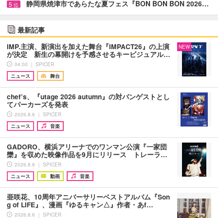
静岡県焼津市であらたな夏フェス『BON BON BON 2026…
5
位
最新記事
IMP.主演、新演出を加えた舞台『IMPACT26』の上演
NEW
が決定 新生の幕開けを予感させるキービジュアル…
04:00 ｜ SPICER
ニュース
舞台
chef’s、『utage 2026 autumn』の対バンゲストとし
てパーカーズを発表
2026.8.6 ｜ SPICER
ニュース
音楽
GADORO、横浜アリーナでのワンマン公演『一家団
欒』を収めた映像作品を9月にリリース トレーラ…
2026.8.6 ｜ SPICER
ニュース
動画
音楽
亜咲花、10周年アニバーサリーベストアルバム『Son
g of LIFE』、漫画『ゆるキャン△』作者・あf…
2026.8.6 ｜ SPICER