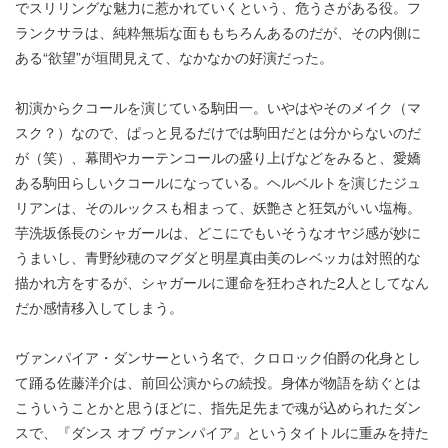
でスリリングな魅力に惹かれていくという、危うさがある役。フ
ランクサラは、純粋無垢な面ももちろんあるのだが、その内側に
ある“欲望”が垣間見えて、なかなかの好演だった。
初演からクコールを演じている駒田一。いやはやそのメイク（マ
スク？）なので、ぱっと見るだけでは駒田だとは分からないのだ
が（笑）、幕間やカーテンコールの盛り上げなどをみると、愛嬌
ある駒田らしいクコールになっている。ヘルベルトを演じたジュ
リアンは、そのルックスも相まって、妖艶さと狂気がいい塩梅。
芋洗坂係長のシャガールは、どこにでもいそうなオヤジ感が妙に
うまいし、青野紗穂のマグダと明星真由美のレベッカは対照的な
描かれ方をするが、シャガールに運命を狂わされた2人としてなん
だか感情移入してしまう。
ヴァンパイア・ダンサーという名で、クロロック伯爵の化身とし
て踊る佐藤洋介は、前回公演からの続投。身体が物語を紡ぐとは
こういうことかと思うほどに、指先足先まで魂が込められたダン
スで、『ダンス オブ ヴァンパイア』というタイトルに重みを持た