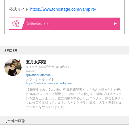
公式サイト
https://www.tohostage.com/vampire/
公演情報はこちら
SPICER
五月女菜穂
ライター（株式会社kimama代表）
twitter:
@NahooSotomee
オフィシャルサイト:
https://note.com/nahoo_sotomee
1988年生まれ。2児の母。朝日新聞記者として地方を転々とした後、
2016年からフリーで活動し、23年に法人化して、編集プロダクショ
ンを立ち上げました。主に演劇を中心としたエンタメ、旅などをテー
マに幅広く取材しています。もともと中学、高校、大学と演劇/ミュ
ージカルをやっていました。
その他の画像