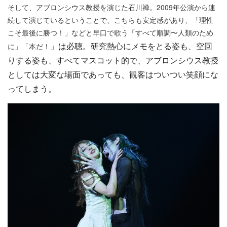
そして、アブロンシウス教授を演じた石川禅。2009年公演から連
続して演じているということで、こちらも安定感があり、「理性
こそ最後に勝つ！」などと早口で歌う「すべて順調〜人類のため
」は必聴。研究熱心にメモをとる姿も、空回
に」「本だ！
りする姿も、すべてマスコット的で、アブロンシウス教授
としては大変な場面であっても、観客はついつい笑顔にな
ってしまう。