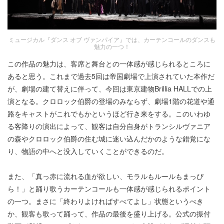
ミュージカル『ダンス オブ ヴァンパイア』では、カーテンコールのダンスも
魅力の一つ！
この作品の魅力は、客席と舞台との一体感が感じられるところに
あると思う。これまで過去5回は帝国劇場で上演されていた本作だ
が、劇場の建て替えに伴って、今回は東京建物Brillia HALLでの上
演となる。クロロック伯爵の登場のみならず、劇場1階の花道や通
路をキャストがこれでもかというほど行き来をする。このいわゆ
る客降りの演出によって、観客は自分自身がトランシルヴァニア
の森やクロロック伯爵の住む城に迷い込んだかのような錯覚にな
り、物語の中へと没入していくことができるのだ。
また、「真っ赤に流れる血が欲しい、モラルもルールもまっぴ
ら！」と踊り歌うカーテンコールも一体感が感じられるポイント
の一つ。まさに「終わりよければすべてよし」状態というべき
か、観客も歌って踊って、作品の最後を盛り上げる。公式の振付