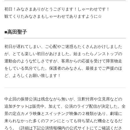
初日！みなさまありがとうござります！しゃーわせです！
観てくりたみなさまもしゃーわせでありますように☆
■高田聖子
初日が遅れてしまい、ご心配やご迷惑もたくさんおかけしました
が、とても楽しい初日があけました。始まったらノンストップの
運動会のような忙しさですが、客席からの応援を受けて障害物走
をしている気分でした。保護者のみなさん、最後までご声援のほ
ど、よろしくお願い致します！
中止回の振替公演は残念ながら無いが、注釈付席や立見席などの
追加
は販売中。加えて、公演のライブ配信が決定した。全
景の定点カメラ映像とスイッチング映像の２種類があり、劇場に
来られなかった多くのファンにとっても待ち望んだ機会となるだ
ろう。（詳細は下記公演情報欄内の公式サイトにてご確認くださ