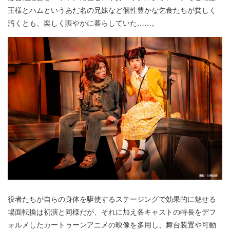
王様とハムというあだ名の兄妹など個性豊かな乞食たちが貧しく
汚くとも、楽しく賑やかに暮らしていた……。
役者たちが自らの身体を駆使するステージングで効果的に魅せる
場面転換は初演と同様だが、それに加え各キャストの特長をデフ
ォルメしたカートゥーンアニメの映像を多用し、舞台装置や可動