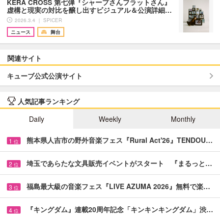
KERA CROSS 第七弾『シャープさんフラットさん』
虚構と現実の対比を醸し出すビジュアル＆公演詳細…
2026.3.4 ｜ SPICER
ニュース
舞台
関連サイト
キューブ公式公演サイト
人気記事ランキング
Daily
Weekly
Monthly
熊本県人吉市の野外音楽フェス『Rural Act'26』TENDOU…
1
位
埼玉であらたな文具販売イベントがスタート 『まるっと…
2
位
福島最大級の音楽フェス『LIVE AZUMA 2026』無料で楽…
3
位
『キングダム』連載20周年記念「キンキンキングダム」渋…
4
位