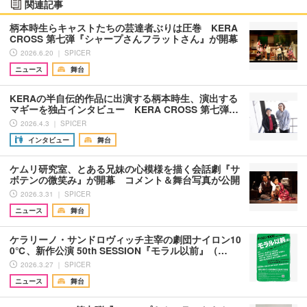
関連記事
柄本時生らキャストたちの芸達者ぶりは圧巻 KERA
CROSS 第七弾『シャープさんフラットさん』が開幕
2026.6.20 ｜ SPICER
ニュース
舞台
KERAの半自伝的作品に出演する柄本時生、演出する
マギーを独占インタビュー KERA CROSS 第七弾…
2026.4.3 ｜ SPICER
インタビュー
舞台
ケムリ研究室、とある兄妹の心模様を描く会話劇『サ
ボテンの微笑み』が開幕 コメント＆舞台写真が公開
2026.3.31 ｜ SPICER
ニュース
舞台
ケラリーノ・サンドロヴィッチ主宰の劇団ナイロン10
0℃、新作公演 50th SESSION『モラル以前』（…
2026.3.27 ｜ SPICER
ニュース
舞台