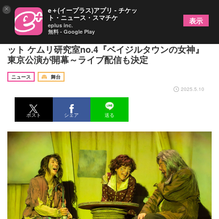
×
e＋(イープラス)アプリ - チケッ
ト・ニュース・スマチケ
表示
eplus inc.
無料 - Google Play
ケラリーノ・サンドロヴィッチ×緒川たまきのユニ
ット ケムリ研究室no.4『ベイジルタウンの女神』
東京公演が開幕～ライブ配信も決定
ニュース
舞台
2025.5.10
ポスト
シェア
送る