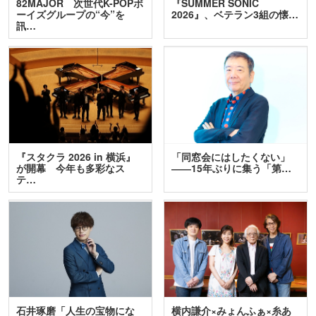
82MAJOR 次世代K-POPボ
『SUMMER SONIC
ーイズグループの“今”を
2026』、ベテラン3組の懐…
訊…
『スタクラ 2026 in 横浜』
「同窓会にはしたくない」
が開幕 今年も多彩なス
――15年ぶりに集う「第…
テ…
石井琢磨「人生の宝物にな
横内謙介×みょんふぁ×糸あ