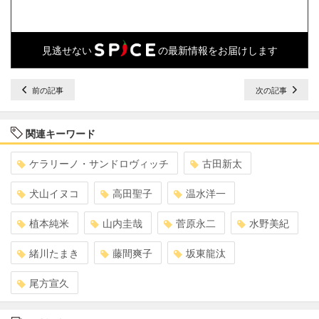
見逃せない
の最新情報をお届けします
前の記事
次の記事
関連キーワード
ケラリーノ・サンドロヴィッチ
古田新太
犬山イヌコ
高田聖子
温水洋一
植本純米
山内圭哉
菅原永二
水野美紀
緒川たまき
藤間爽子
坂東龍汰
尾方宣久