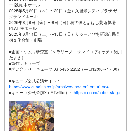
ー 阪急 中ホール
2025年5月29日（木）〜30日（金）久留米シティプラザ ザ・
グランドホール
2025年6月6日（金）〜8日（日）穂の国とよはし芸術劇場
PLAT 主ホール
2025年6月14日（土）〜15日（日）りゅーとぴあ新潟市民芸
術文化会館・劇場
■企画：ケムリ研究室（ケラリーノ・サンドロヴィッチ＋緒川
たまき）
■製作：キューブ
■問い合わせ：キューブ 03-5485-2252（平日12:00〜17:00）
■キューブ公式公演サイト：
https://www.cubeinc.co.jp/archives/theater/kemuri-no4
■キューブ公式公演X (旧Twitter) ：
https://x.com/cube_stage