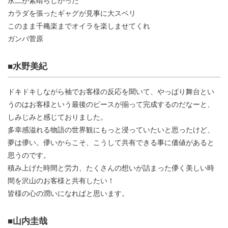
永二が素晴らしかった
カラダを張ったギャグが見事に大スベリ
このまま千穐楽までオイラを楽しませてくれ
ガンバ菅原
■水野美紀
ドキドキしながら袖でお客様の反応を聞いて、やっぱり舞台とい
うのはお客様という最後のピースが揃って完成するのだなーと、
しみじみと感じておりました。
多幸感溢れる物語の世界観にもっと浸っていたいと思ったけど、
夢は儚い。儚いからこそ、こうして共有できる事に価値があると
思うのです。
積み上げた時間と労力、たくさんの想いが詰まった儚く美しい時
間を沢山のお客様と共有したい！
皆様の心の潤いになればと思います。
■山内圭哉