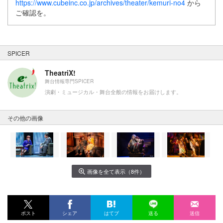
https://www.cubeinc.co.jp/archives/theater/kemuri-no4
から
ご確認を。
SPICER
TheatriX!
舞台情報専門SPICER
演劇・ミュージカル・舞台全般の情報をお届けします。
その他の画像
画像を全て表示（8件）
ポスト
シェア
はてブ
送る
送信