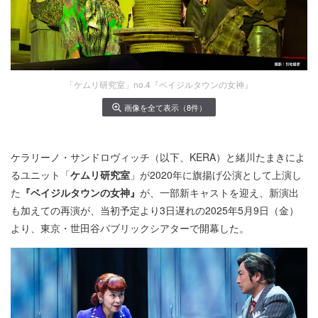
「ケムリ研究室」no.4『ベイジルタウンの女神』
画像を全て表示（8件）
ケラリーノ・サンドロヴィッチ（以下、KERA）と緒川たまきによ
るユニット「
ケムリ研究室
」が2020年に旗揚げ公演として上演し
た
『ベイジルタウンの女神』
が、一部新キャストを迎え、新演出
も加えての再演が、当初予定より3日遅れの2025年5月9日（金）
より、東京・世田谷パブリックシアターで開幕した。