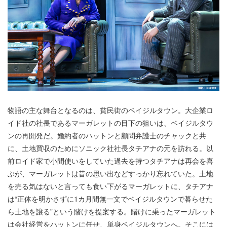
物語の主な舞台となるのは、貧民街のベイジルタウン。大企業ロ
イド社の社長であるマーガレットの目下の狙いは、ベイジルタウ
ンの再開発だ。婚約者のハットンと顧問弁護士のチャックと共
に、土地買収のためにソニック社社長タチアナの元を訪れる。以
前ロイド家で小間使いをしていた過去を持つタチアナは再会を喜
ぶが、マーガレットは昔の思い出などすっかり忘れていた。土地
を売る気はないと言っても食い下がるマーガレットに、タチアナ
は“正体を明かさずに1カ月間無一文でベイジルタウンで暮らせた
ら土地を譲る”という賭けを提案する。賭けに乗ったマーガレット
は会社経営をハットンに任せ、単身ベイジルタウンへ。そこには