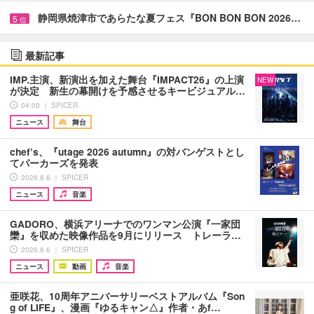
静岡県焼津市であらたな夏フェス『BON BON BON 2026…
5
位
最新記事
IMP.主演、新演出を加えた舞台『IMPACT26』の上演
NEW
が決定 新生の幕開けを予感させるキービジュアル…
04:00 ｜ SPICER
ニュース
舞台
chef’s、『utage 2026 autumn』の対バンゲストとし
てパーカーズを発表
2026.8.6 ｜ SPICER
ニュース
音楽
GADORO、横浜アリーナでのワンマン公演『一家団
欒』を収めた映像作品を9月にリリース トレーラ…
2026.8.6 ｜ SPICER
ニュース
動画
音楽
亜咲花、10周年アニバーサリーベストアルバム『Son
g of LIFE』、漫画『ゆるキャン△』作者・あf…