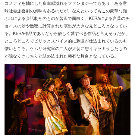
コメディを軸にした多幸感溢れるファンタジーでもあり、ある意
味社会派喜劇の風味もあるのだが、なんといってもこの豪華な顔
ぶれによる会話劇そのものが贅沢で面白く、KERAによる言葉のチ
ョイスの妙や緻密に計算された演出が大きな見どころとなってい
る。KERA作品でありながら優しく愛すべき作品と言えそうだが、
ところどころでピリッとスパイス的に刺激が仕込まれているのも
憎いところ。ケムリ研究室の二人が大切に想うキラキラしたもの
が隙なくきっちりと詰め込まれた稀有な舞台となっている。