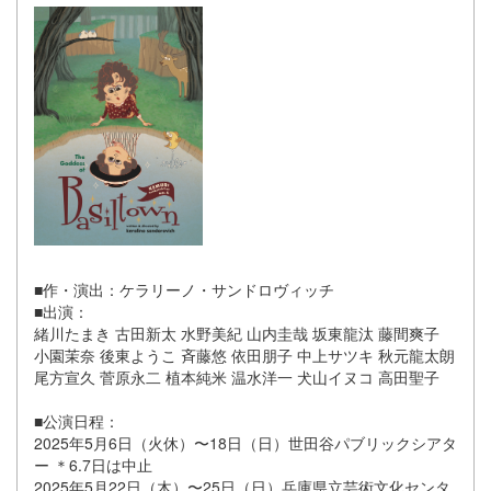
■作・演出：ケラリーノ・サンドロヴィッチ
■出演：
緒川たまき 古田新太 水野美紀 山内圭哉 坂東龍汰 藤間爽子
小園茉奈 後東ようこ 斉藤悠 依田朋子 中上サツキ 秋元龍太朗
尾方宣久 菅原永二 植本純米 温水洋一 犬山イヌコ 高田聖子
■公演日程：
2025年5月6日（火休）〜18日（日）世田谷パブリックシアタ
ー ＊6.7日は中止
2025年5月22日（木）〜25日（日）兵庫県立芸術文化センタ