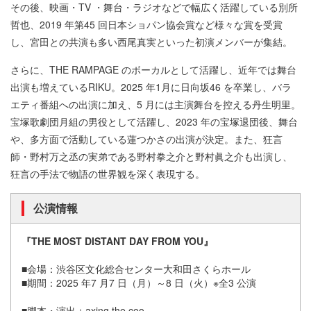
その後、映画・TV ・舞台・ラジオなどで幅広く活躍している別所
哲也、2019 年第45 回日本ショパン協会賞など様々な賞を受賞
し、宮田との共演も多い西尾真実といった初演メンバーが集結。
さらに、THE RAMPAGE のボーカルとして活躍し、近年では舞台
出演も増えているRIKU。2025 年1月に日向坂46 を卒業し、バラ
エティ番組への出演に加え、5 月には主演舞台を控える丹生明里。
宝塚歌劇団月組の男役として活躍し、2023 年の宝塚退団後、舞台
や、多方面で活動している蓮つかさの出演が決定。また、狂言
師・野村万之丞の実弟である野村拳之介と野村眞之介も出演し、
狂言の手法で物語の世界観を深く表現する。
公演情報
『THE MOST DISTANT DAY FROM YOU』
■会場：渋谷区文化総合センター大和田さくらホール
■期間：2025 年7 月7 日（月）～8 日（火）※全3 公演
■脚本・演出：axing the ceo