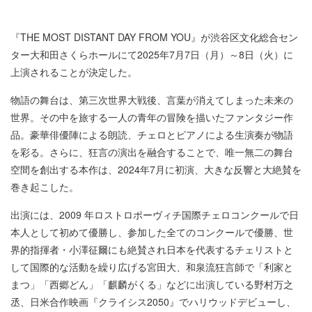
『THE MOST DISTANT DAY FROM YOU』が渋谷区文化総合セン
ター大和田さくらホールにて2025年7月7日（月）～8日（火）に
上演されることが決定した。
物語の舞台は、第三次世界大戦後、言葉が消えてしまった未来の
世界。その中を旅する一人の青年の冒険を描いたファンタジー作
品。豪華俳優陣による朗読、チェロとピアノによる生演奏が物語
を彩る。さらに、狂言の演出を融合することで、唯一無二の舞台
空間を創出する本作は、2024年7月に初演、大きな反響と大絶賛を
巻き起こした。
出演には、2009 年ロストロポーヴィチ国際チェロコンクールで日
本人として初めて優勝し、参加した全てのコンクールで優勝、世
界的指揮者・小澤征爾にも絶賛され日本を代表するチェリストと
して国際的な活動を繰り広げる宮田大、和泉流狂言師で「利家と
まつ」「西郷どん」「麒麟がくる」などに出演している野村万之
丞、日米合作映画『クライシス2050』でハリウッドデビューし、