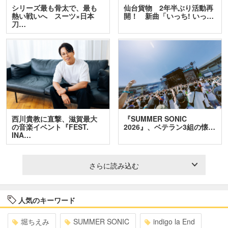
シリーズ最も骨太で、最も
仙台貨物 2年半ぶり活動再
熱い戦いへ スーツ×日本
開！ 新曲「いっち! いっ…
刀…
西川貴教に直撃、滋賀最大
『SUMMER SONIC
の音楽イベント『FEST.
2026』、ベテラン3組の懐…
INA…
さらに読み込む
人気のキーワード
堀ちえみ
SUMMER SONIC
indigo la End