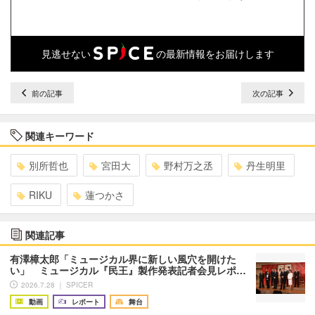
見逃せない
の最新情報をお届けします
前の記事
次の記事
関連キーワード
別所哲也
宮田大
野村万之丞
丹生明里
RIKU
蓮つかさ
関連記事
有澤樟太郎「ミュージカル界に新しい風穴を開けた
い」 ミュージカル『民王』製作発表記者会見レポ…
2026.7.28 ｜ SPICER
動画
レポート
舞台