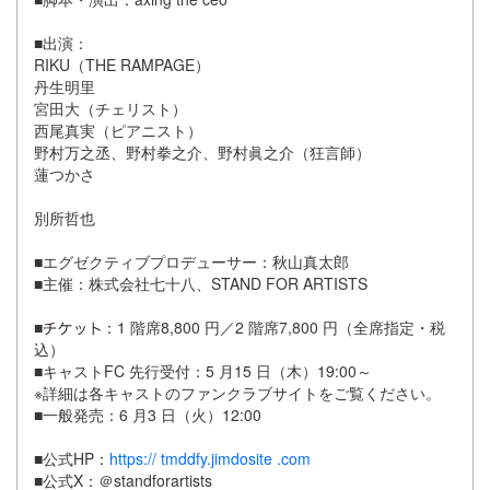
■出演：
RIKU（THE RAMPAGE）
丹生明里
宮田大（チェリスト）
西尾真実（ピアニスト）
野村万之丞、野村拳之介、野村眞之介（狂言師）
蓮つかさ
別所哲也
■エグゼクティブプロデューサー：秋山真太郎
■主催：株式会社七十八、STAND FOR ARTISTS
■
：1 階席8,800 円／2 階席7,800 円（全席指定・税
込）
■キャストFC 先行受付：5 月15 日（木）19:00～
※詳細は各キャストのファンクラブサイトをご覧ください。
■一般発売：6 月3 日（火）12:00
■公式HP：
https:// tmddfy.jimdosite .com
■公式X：＠standforartists