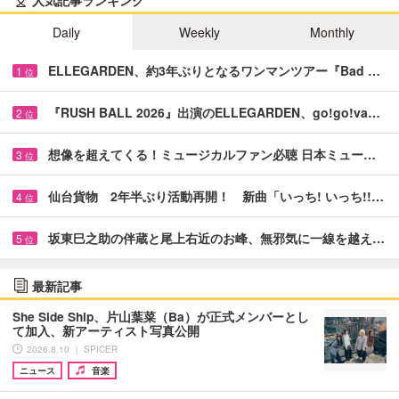
Daily
Weekly
Monthly
ELLEGARDEN、約3年ぶりとなるワンマンツアー『Bad …
1
位
『RUSH BALL 2026』出演のELLEGARDEN、go!go!va…
2
位
想像を超えてくる！ミュージカルファン必聴 日本ミュー…
3
位
仙台貨物 2年半ぶり活動再開！ 新曲「いっち! いっち!!…
4
位
坂東巳之助の伴蔵と尾上右近のお峰、無邪気に一線を越え…
5
位
最新記事
She Side Ship、片山葉菜（Ba）が正式メンバーとし
て加入、新アーティスト写真公開
2026.8.10 ｜ SPICER
ニュース
音楽