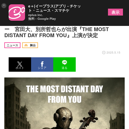
×
e＋(イープラス)アプリ - チケッ
ト・ニュース・スマチケ
表示
eplus inc.
無料 - Google Play
朗読とチェロ、狂言と共に織りなす冒険ファンタジ
ー 宮田大、別所哲也らが出演『THE MOST
DISTANT DAY FROM YOU』上演が決定
ニュース
舞台
2025.5.15
ポスト
シェア
送る