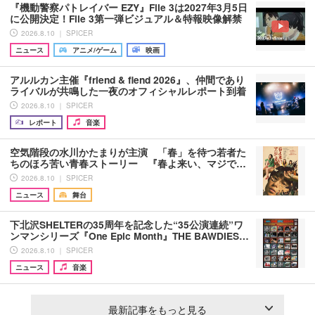
『機動警察パトレイバー EZY』File 3は2027年3月5日
に公開決定！File 3第一弾ビジュアル＆特報映像解禁
2026.8.10 ｜ SPICER
ニュース
アニメ/ゲーム
映画
アルルカン主催『friend & fiend 2026』、仲間であり
ライバルが共鳴した一夜のオフィシャルレポート到着
2026.8.10 ｜ SPICER
レポート
音楽
空気階段の水川かたまりが主演 「春」を待つ若者た
ちのほろ苦い青春ストーリー 『春よ来い、マジで…
2026.8.10 ｜ SPICER
ニュース
舞台
下北沢SHELTERの35周年を記念した“35公演連続”ワ
ンマンシリーズ『One Epic Month』THE BAWDIES…
2026.8.10 ｜ SPICER
ニュース
音楽
最新記事をもっと見る