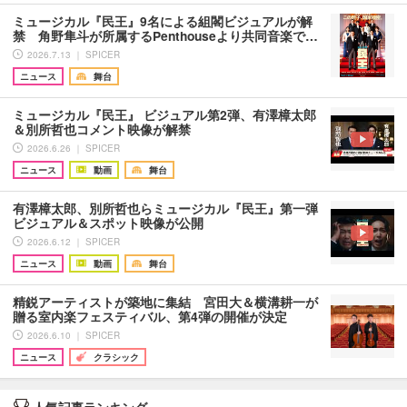
ミュージカル『民王』9名による組閣ビジュアルが解
禁 角野隼斗が所属するPenthouseより共同音楽で…
2026.7.13 ｜ SPICER
ニュース
舞台
ミュージカル『民王』 ビジュアル第2弾、有澤樟太郎
＆別所哲也コメント映像が解禁
2026.6.26 ｜ SPICER
ニュース
動画
舞台
有澤樟太郎、別所哲也らミュージカル『民王』第一弾
ビジュアル＆スポット映像が公開
2026.6.12 ｜ SPICER
ニュース
動画
舞台
精鋭アーティストが築地に集結 宮田大＆横溝耕一が
贈る室内楽フェスティバル、第4弾の開催が決定
2026.6.10 ｜ SPICER
ニュース
クラシック
人気記事ランキング