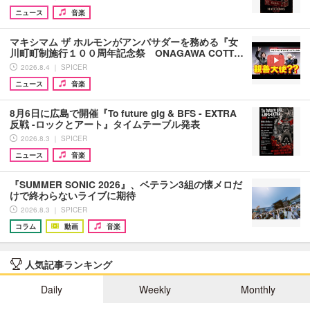
ニュース
音楽
マキシマム ザ ホルモンがアンバサダーを務める『女
川町町制施行１００周年記念祭 ONAGAWA COTT…
2026.8.4 ｜ SPICER
ニュース
音楽
8月6日に広島で開催『To future gig & BFS - EXTRA
反戦 -ロックとアート』タイムテーブル発表
2026.8.3 ｜ SPICER
ニュース
音楽
『SUMMER SONIC 2026』、ベテラン3組の懐メロだ
けで終わらないライブに期待
2026.8.3 ｜ SPICER
コラム
動画
音楽
人気記事ランキング
Daily
Weekly
Monthly