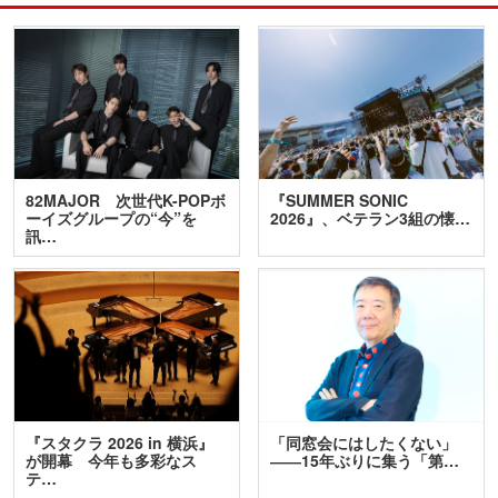
82MAJOR 次世代K-POPボ
『SUMMER SONIC
ーイズグループの“今”を
2026』、ベテラン3組の懐…
訊…
『スタクラ 2026 in 横浜』
「同窓会にはしたくない」
が開幕 今年も多彩なス
――15年ぶりに集う「第…
テ…