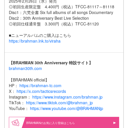
2025年2月26日（水）発売
◎初回生産限定盤 4.400円（税込）TFCC-81117～81118
Disc1：六梵全書 Six full albums of all songs Documentary
Disc2：30th Anniversary Best Live Selection
◎初回仕様通常盤 3.300円（税込）TFCC-81120
■ニューアルバムのご購入はこちら
https://brahman.lnk.to/viraha
【BRAHMAN 30th Anniversary 特設サイト】
brahman30th.com
【BRAHMAN official】
HP：
https://brahman-tc.com
X：
https://x.com/tacticsrecords
Instagram：
https://www.instagram.com/brahman.jp
TikTok：
https://www.tiktok.com/@brahman_jp
YouTube：
https://www.youtube.com/@BRAHMANjp
BRAHMANのお気に入り登録はこちら