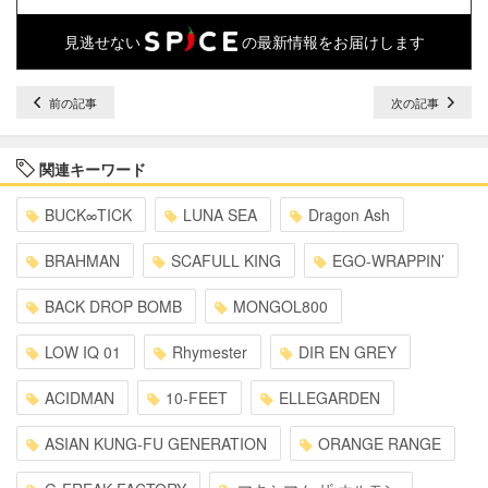
見逃せない
の最新情報をお届けします
前の記事
次の記事
関連キーワード
BUCK∞TICK
LUNA SEA
Dragon Ash
BRAHMAN
SCAFULL KING
EGO-WRAPPIN’
BACK DROP BOMB
MONGOL800
LOW IQ 01
Rhymester
DIR EN GREY
ACIDMAN
10-FEET
ELLEGARDEN
ASIAN KUNG-FU GENERATION
ORANGE RANGE