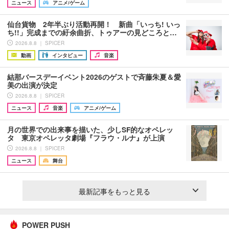
ニュース
アニメ/ゲーム
仙台貨物 2年半ぶり活動再開！ 新曲「いっち! いっ
ち!!」完成までの紆余曲折、トゥアーの見どころと…
2026.8.8 ｜ SPICER
動画
インタビュー
音楽
結那バースデーイベント2026のゲストで斉藤朱夏＆愛
美の出演が決定
2026.8.8 ｜ SPICER
ニュース
音楽
アニメ/ゲーム
月の世界での出来事を描いた、少しSF的なオペレッ
タ 東京オペレッタ劇場『フラウ・ルナ』が上演
2026.8.8 ｜ SPICER
ニュース
舞台
最新記事をもっと見る
POWER PUSH