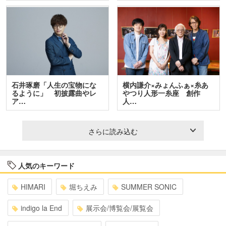
石井琢磨「人生の宝物にな
横内謙介×みょんふぁ×糸あ
るように」 初披露曲やレ
やつり人形一糸座 創作
ア…
人…
さらに読み込む
人気のキーワード
HIMARI
堀ちえみ
SUMMER SONIC
indigo la End
展示会/博覧会/展覧会