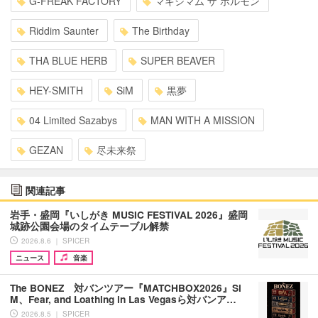
G-FREAK FACTORY
マキシマム ザ ホルモン
Riddim Saunter
The Birthday
THA BLUE HERB
SUPER BEAVER
HEY-SMITH
SiM
黒夢
04 Limited Sazabys
MAN WITH A MISSION
GEZAN
尽未来祭
関連記事
岩手・盛岡『いしがき MUSIC FESTIVAL 2026』盛岡
城跡公園会場のタイムテーブル解禁
2026.8.6 ｜ SPICER
ニュース
音楽
The BONEZ 対バンツアー『MATCHBOX2026』Si
M、Fear, and Loathing in Las Vegasら対バンア…
2026.8.5 ｜ SPICER