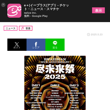
×
e＋(イープラス)アプリ - チケッ
ト・ニュース・スマチケ
表示
eplus inc.
無料 - Google Play
BRAHMAN『尽未来祭 2025』全出演者を発表
ニュース
音楽
2025.5.23
ポスト
シェア
送る