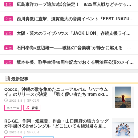
広島東洋カープ追加3試合決定！ 9/25巨人戦などチケッ…
1
位
西川貴教に直撃、滋賀最大の音楽イベント『FEST. INAZU…
2
位
大阪・茨木のライブハウス「JACK LION」存続支援ライ…
3
位
石田泰尚×渡辺雄一――破格の“音楽魂”が静かに燃える …
4
位
坂本冬美、歌手生活40周年記念でおくる明治座公演のメイ…
5
位
最新記事
Cocco、沖縄の歌を集めたニューアルバム『ハナウム
イ』のリリースが決定 「強く儚い者たち from oki…
2026.8.8 ｜ SPICER
ニュース
音楽
RE-GE、作詞・畑亜貴、作曲・山口朗彦の強力タッグ
が手掛ける2ndシングル「どこにいても絶対君を見…
2026.8.8 ｜ SPICER