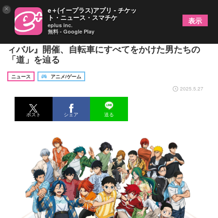
×
e＋(イープラス)アプリ - チケッ
ト・ニュース・スマチケ
表示
eplus inc.
無料 - Google Play
長崎で『TVアニメ「弱虫ペダル」10周年フェステ
ィバル』開催、自転車にすべてをかけた男たちの
「道」を辿る
ニュース
アニメ/ゲーム
2025.5.27
ポスト
シェア
送る