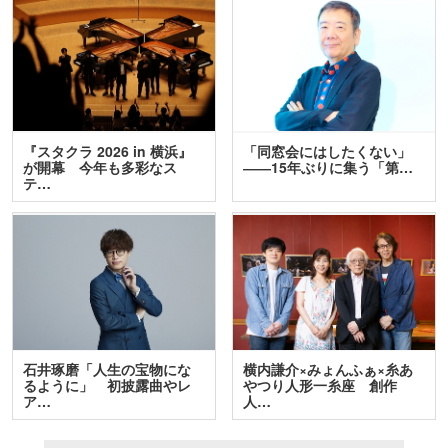
『スタクラ 2026 in 横浜』
「同窓会にはしたくない」
が開幕 今年も多彩なス
――15年ぶりに集う「第…
テ…
石井琢磨「人生の宝物にな
横内謙介×みょんふぁ×糸あ
るように」 初披露曲やレ
やつり人形一糸座 創作
ア…
人…