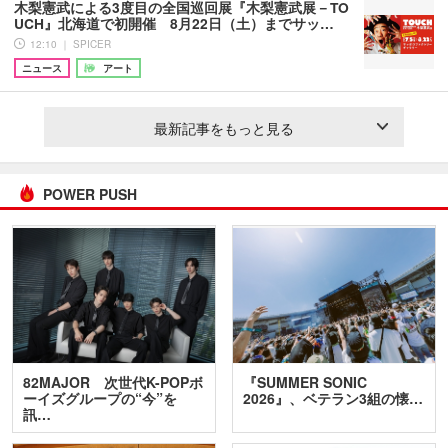
木梨憲武による3度目の全国巡回展『木梨憲武展－TO
UCH』北海道で初開催 8月22日（土）までサッ…
12:10 ｜ SPICER
ニュース
アート
最新記事をもっと見る
POWER PUSH
82MAJOR 次世代K-POPボ
『SUMMER SONIC
ーイズグループの“今”を
2026』、ベテラン3組の懐…
訊…