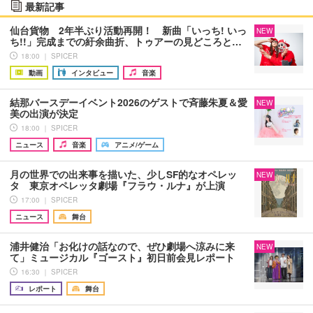
最新記事
仙台貨物 2年半ぶり活動再開！ 新曲「いっち! いっ
NEW
ち!!」完成までの紆余曲折、トゥアーの見どころと…
18:00 ｜ SPICER
動画
インタビュー
音楽
結那バースデーイベント2026のゲストで斉藤朱夏＆愛
NEW
美の出演が決定
18:00 ｜ SPICER
ニュース
音楽
アニメ/ゲーム
月の世界での出来事を描いた、少しSF的なオペレッ
NEW
タ 東京オペレッタ劇場『フラウ・ルナ』が上演
17:00 ｜ SPICER
ニュース
舞台
浦井健治「お化けの話なので、ぜひ劇場へ涼みに来
NEW
て」ミュージカル『ゴースト』初日前会見レポート
16:30 ｜ SPICER
レポート
舞台