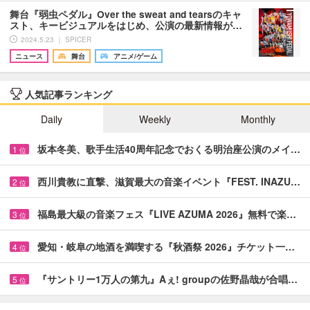
舞台『弱虫ペダル』Over the sweat and tearsのキャ
スト、キービジュアルをはじめ、公演の最新情報が…
2024.5.23 ｜ SPICER
ニュース
舞台
アニメ/ゲーム
人気記事ランキング
Daily
Weekly
Monthly
坂本冬美、歌手生活40周年記念でおくる明治座公演のメイ…
1
位
西川貴教に直撃、滋賀最大の音楽イベント『FEST. INAZU…
2
位
福島最大級の音楽フェス『LIVE AZUMA 2026』無料で楽…
3
位
愛知・岐阜の地酒を満喫する『秋酒祭 2026』チケット一…
4
位
『サントリー1万人の第九』Aぇ! groupの佐野晶哉が合唱…
5
位