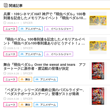
関連記事
兵庫・109シネマズ HAT 神戸で『弱虫ペダル』100巻
到達を記念したメモリアルイベント『弱虫ペダル10…
2026.6.11 ｜ SPICER
ニュース
アニメ/ゲーム
イベント/レジャー
『弱虫ペダル』100巻到達を記念したメモリアルイベ
ント『弱虫ペダル100巻到達ありがとうナイト！』…
2026.5.13 ｜ SPICER
ニュース
アニメ/ゲーム
イベント/レジャー
舞台『弱虫ペダル』Over the sweat and tears アフ
タートークに原作者・渡辺航の登壇が決定
2024.6.26 ｜ SPICER
ニュース
舞台
アニメ/ゲーム
「ペダステ」シリーズの最終公演のパズルライダー、
「ペダステボーナスステージ」登壇ゲストが発表
2024.5.30 ｜ SPICER
ニュース
舞台
アニメ/ゲーム