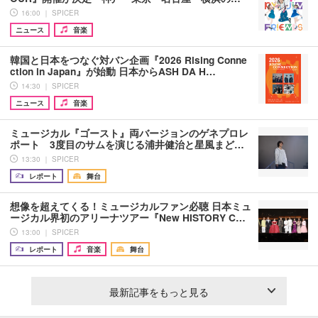
16:00 ｜ SPICER
ニュース
音楽
韓国と日本をつなぐ対バン企画『2026 Rising Conne
ction in Japan』が始動 日本からASH DA H…
14:30 ｜ SPICER
ニュース
音楽
ミュージカル『ゴースト』両バージョンのゲネプロレ
ポート 3度目のサムを演じる浦井健治と星風まど…
13:30 ｜ SPICER
レポート
舞台
想像を超えてくる！ミュージカルファン必聴 日本ミュ
ージカル界初のアリーナツアー『New HISTORY C…
13:00 ｜ SPICER
レポート
音楽
舞台
最新記事をもっと見る