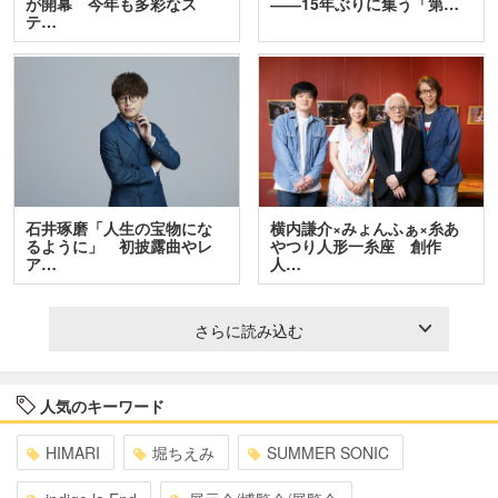
が開幕 今年も多彩なス
――15年ぶりに集う「第…
テ…
石井琢磨「人生の宝物にな
横内謙介×みょんふぁ×糸あ
るように」 初披露曲やレ
やつり人形一糸座 創作
ア…
人…
さらに読み込む
人気のキーワード
HIMARI
堀ちえみ
SUMMER SONIC