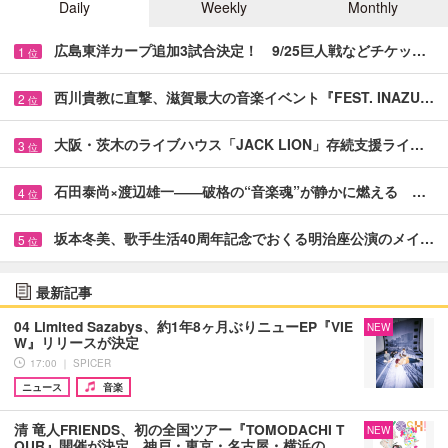
Daily
Weekly
Monthly
広島東洋カープ追加3試合決定！ 9/25巨人戦などチケッ…
1
位
西川貴教に直撃、滋賀最大の音楽イベント『FEST. INAZU…
2
位
大阪・茨木のライブハウス「JACK LION」存続支援ライ…
3
位
石田泰尚×渡辺雄一――破格の“音楽魂”が静かに燃える …
4
位
坂本冬美、歌手生活40周年記念でおくる明治座公演のメイ…
5
位
最新記事
04 Limited Sazabys、約1年8ヶ月ぶりニューEP『VIE
NEW
W』リリースが決定
17:00 ｜ SPICER
ニュース
音楽
清 竜人FRIENDS、初の全国ツアー『TOMODACHI T
NEW
OUR』開催が決定 神戸・東京・名古屋・横浜の…