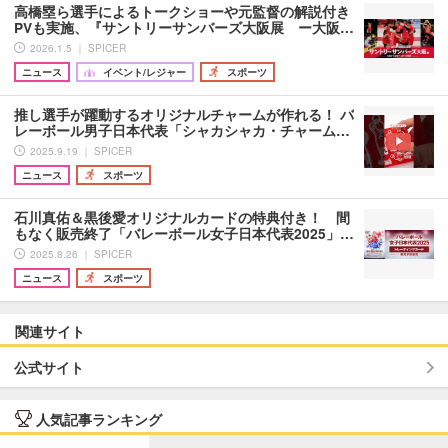
高橋塁ら選手によるトークショーや元監督の解説付き
PVも実施、『サントリーサンバーズ大阪展 ー大阪…
2026.1.5 ｜ SPICER
ニュース
イベント/レジャー
スポーツ
推し選手が躍動するオリジナルチャームが作れる！ バ
レーボール男子日本代表「シャカシャカ・チャーム…
2025.9.19 ｜ SPICER
ニュース
スポーツ
石川真佑＆黒後愛オリジナルカードの特典付き！ 間
もなく販売終了「バレーボール女子日本代表2025」…
2025.8.26 ｜ SPICER
ニュース
スポーツ
関連サイト
公式サイト
人気記事ランキング