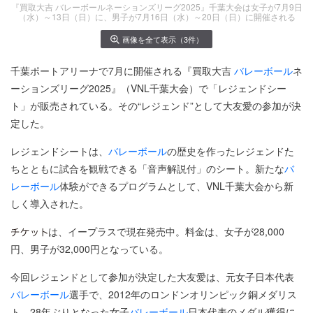
『買取大吉 バレーボールネーションズリーグ2025』千葉大会は女子が7月9日
（水）～13日（日）に、男子が7月16日（水）～20日（日）に開催される
画像を全て表示（3件）
千葉ポートアリーナで7月に開催される『買取大吉
バレーボール
ネ
ーションズリーグ2025』（VNL千葉大会）で「レジェンドシー
ト」が販売されている。その“レジェンド”として大友愛の参加が決
定した。
レジェンドシートは、
バレーボール
の歴史を作ったレジェンドた
ちとともに試合を観戦できる「音声解説付」のシート。新たな
バ
レーボール
体験ができるプログラムとして、VNL千葉大会から新
しく導入された。
は、イープラスで現在発売中。料金は、女子が28,000
円、男子が32,000円となっている。
今回レジェンドとして参加が決定した大友愛は、元女子日本代表
バレーボール
選手で、2012年のロンドンオリンピック銅メダリス
ト。28年ぶりとなった女子
バレーボール
日本代表のメダル獲得に