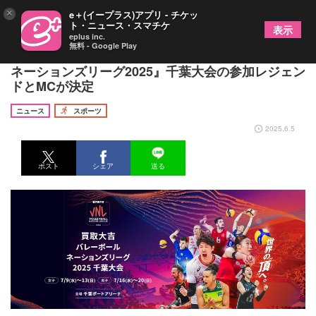
×
e＋(イープラス)アプリ - チケッ
ト・ニュース・スマチケ
表示
eplus inc.
無料 - Google Play
大友愛と秋本美空の母娘共演も⁉ 『バレーボール
ネーションズリーグ2025』千葉大会の参加レジェン
ドとMCが決定
ニュース
スポーツ
2025.6.5
ポスト
シェア
送る