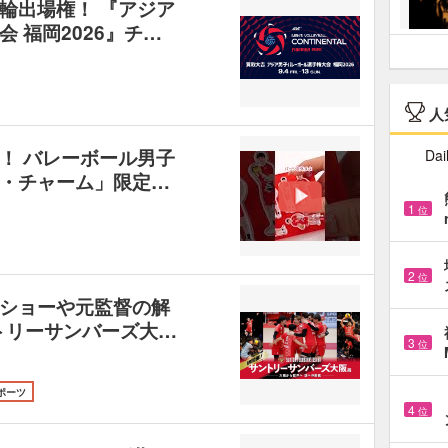
輪出場権！ 『アジア
 福岡2026』チ…
人
！ バレーボール男子
Dai
・チャーム」限定…
1
位
2
位
ショーや元監督の解
トリーサンバーズ大…
3
位
ポーツ
4
位