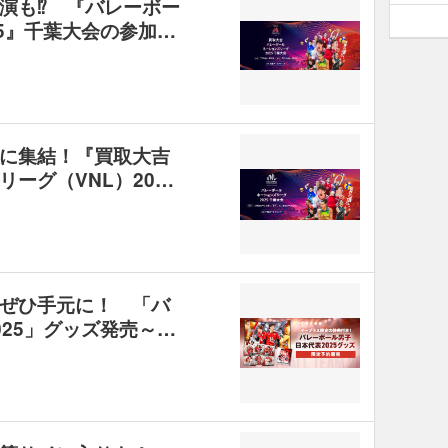
演も⁉ 『バレーボー
5』千葉大会の参加…
に集結！『買取大吉
ーグ（VNL）20…
ぜひ手元に！ 「バ
25」グッズ発売～…