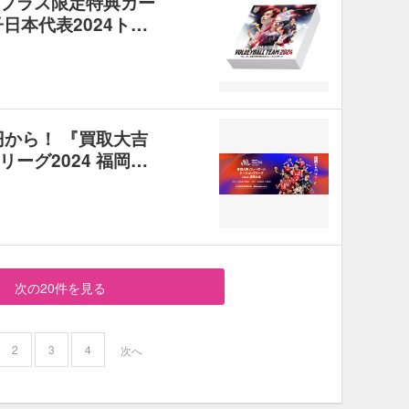
プラス限定特典カー
日本代表2024ト…
円から！ 『買取大吉
ーグ2024 福岡…
次の20件を見る
2
3
4
次へ