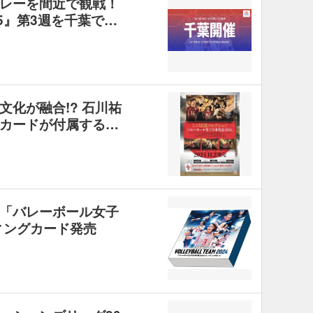
レーを間近で観戦！
5』第3週を千葉で…
化が融合!? 石川祐
カードが付属する…
「バレーボール女子
ィングカード発売