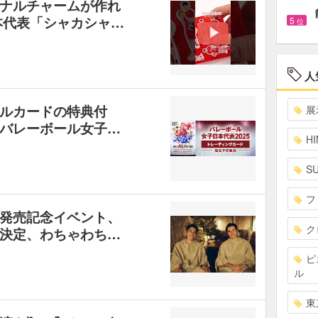
ナルチャームが作れ
本代表「シャカシャ…
5
位
人
ルカードの特典付
展
バレーボール女子…
HI
S
フ
発売記念イベント、
ク
決定、わちゃわち…
ピ
ル
東