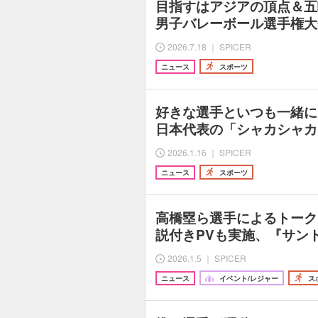
目指すはアジアの頂点＆五
男子バレーボール選手権大会
2026.7.18 ｜ SPICER
ニュース
スポーツ
好きな選手といつも一緒に
日本代表の「シャカシャカ
2026.1.16 ｜ SPICER
ニュース
スポーツ
高橋塁ら選手によるトーク
説付きPVも実施、『サン
2026.1.5 ｜ SPICER
ニュース
イベント/レジャー
ス