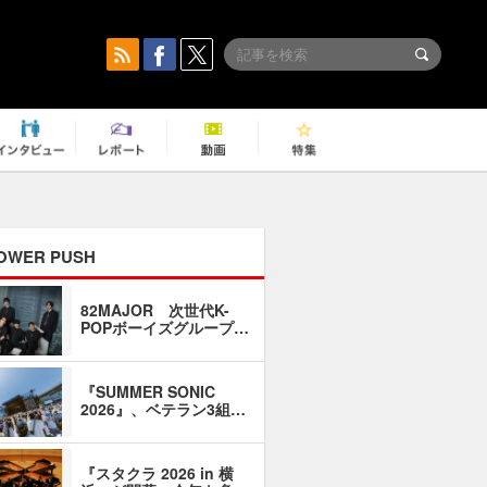
OWER PUSH
82MAJOR 次世代K-
「同窓会に
POPボーイズグループ…
い」――1
『SUMMER SONIC
石井琢磨「
2026』、ベテラン3組…
なるように
『スタクラ 2026 in 横
横内謙介×