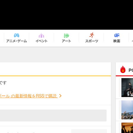
P
です
まるで原作の世界から飛
び出してきたよう！ 圧…
ボール の最新情報をRSSで購読
ｅｐｌｕｓ ｗｅｅｋｅ
ｎｄ ｃｌｕｂ
ＲｅｏＮａ“ピルグリム”