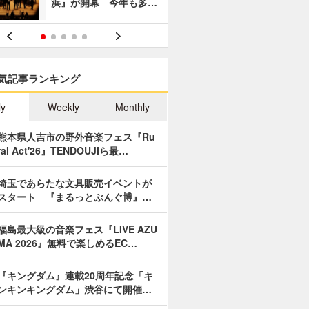
浜』が開幕 今年も多…
あやつり人
気記事ランキング
ly
Weekly
Monthly
熊本県人吉市の野外音楽フェス『Ru
ral Act'26』TENDOUJIら最…
埼玉であらたな文具販売イベントが
スタート 『まるっとぶんぐ博』…
福島最大級の音楽フェス『LIVE AZU
MA 2026』無料で楽しめるEC…
『キングダム』連載20周年記念「キ
ンキンキングダム」渋谷にて開催…