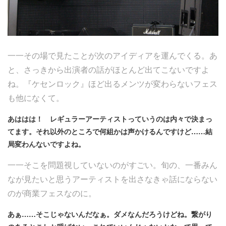
一一その場で見たことが次のアイディアを運んでくる。あ
と、さっきから出演者の話がほとんど出てこないですよ
ね。『ケセンロック』ほど出るメンツが変わらないフェス
も他になくて。
あははは！ レギュラーアーティストっていうのは内々で決まっ
てます。それ以外のところで何組かは声かけるんですけど……結
局変わんないですよね。
一一そこを問題視していないのがすごい。旬の、一番みん
なが見たいと思うアーティストを出さなきゃ話にならない
のが商業フェスなのに。
あぁ……そこじゃないんだなぁ。ダメなんだろうけどね。繋がり