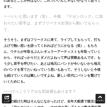
のあるとこしか呼ばない。これでいいんじゃないかなって思って
ます。
一一いいと思います（笑）。今後、『ケセンロック』に加
わりたい若手は、まずフリークス出演から動いてもらっ
て。
そうそう。まずはフリークスに来て、ライブしてもらって、打ち
上げで熱い思いを語ってくれればどうにかなる（笑）。もちろ
ん、ウチらが年取るぶんレギュラーアーティストも年取っていく
から、そればっかりだとダメだよねって声は実際あるんです。も
う少し若手を呼びたい、あとは地元にバンドが今いないから地元
のバンドを育てたいねっていう思いもあって。そうしないと今後
も続けていくのは難しいですよね。新しい世代にバトンを繋げて
いくためにも。
一一けっこうリアルな切迫感もあります？
種山で続けた時はそんなになかったけど、去年大船渡で復活した
ら、「何かやりたいんです」って30代の若い子たちが数名実行委