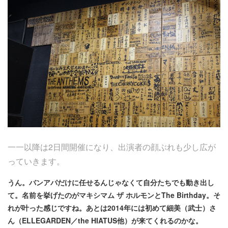
一一以降は2日間開催になり、出演者の顔ぶれも少し広が
っていきます。
うん。バンアパだけに任せるんじゃなくて自分たちでも動き出し
て。名前を挙げたのがマキシマム ザ ホルモンとThe Birthday。そ
れが叶った感じですね。あとは2014年には初めて細美（武士）さ
ん（ELLEGARDEN／the HIATUS他）が来てくれるのかな。