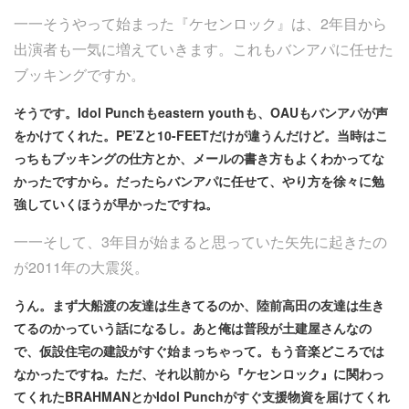
一一そうやって始まった『ケセンロック』は、2年目から
出演者も一気に増えていきます。これもバンアパに任せた
ブッキングですか。
そうです。Idol Punchもeastern youthも、OAUもバンアパが声
をかけてくれた。PE’Zと10-FEETだけが違うんだけど。当時はこ
っちもブッキングの仕方とか、メールの書き方もよくわかってな
かったですから。だったらバンアパに任せて、やり方を徐々に勉
強していくほうが早かったですね。
一一そして、3年目が始まると思っていた矢先に起きたの
が2011年の大震災。
うん。まず大船渡の友達は生きてるのか、陸前高田の友達は生き
てるのかっていう話になるし。あと俺は普段が土建屋さんなの
で、仮設住宅の建設がすぐ始まっちゃって。もう音楽どころでは
なかったですね。ただ、それ以前から『ケセンロック』に関わっ
てくれたBRAHMANとかIdol Punchがすぐ支援物資を届けてくれ