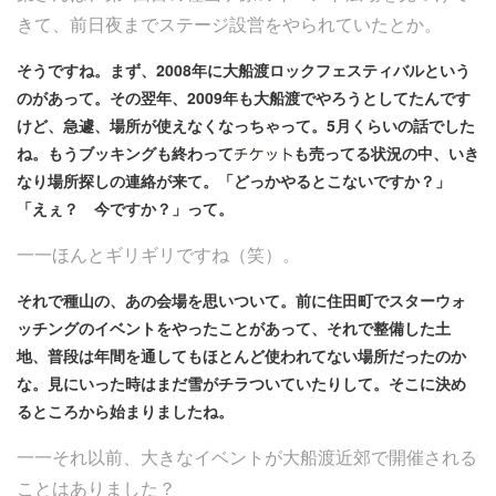
きて、前日夜までステージ設営をやられていたとか。
そうですね。まず、2008年に大船渡ロックフェスティバルという
のがあって。その翌年、2009年も大船渡でやろうとしてたんです
けど、急遽、場所が使えなくなっちゃって。5月くらいの話でした
ね。もうブッキングも終わって
も売ってる状況の中、いき
なり場所探しの連絡が来て。「どっかやるとこないですか？」
「えぇ？ 今ですか？」って。
一一ほんとギリギリですね（笑）。
それで種山の、あの会場を思いついて。前に住田町でスターウォ
ッチングのイベントをやったことがあって、それで整備した土
地、普段は年間を通してもほとんど使われてない場所だったのか
な。見にいった時はまだ雪がチラついていたりして。そこに決め
るところから始まりましたね。
一一それ以前、大きなイベントが大船渡近郊で開催される
ことはありました？