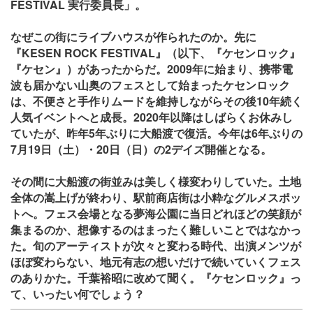
FESTIVAL 実行委員長」。
なぜこの街にライブハウスが作られたのか。先に
『KESEN ROCK FESTIVAL』（以下、『ケセンロック』
『ケセン』）があったからだ。2009年に始まり、携帯電
波も届かない山奥のフェスとして始まったケセンロック
は、不便さと手作りムードを維持しながらその後10年続く
人気イベントへと成長。2020年以降はしばらくお休みし
ていたが、昨年5年ぶりに大船渡で復活。今年は6年ぶりの
7月19日（土）・20日（日）の2デイズ開催となる。
その間に大船渡の街並みは美しく様変わりしていた。土地
全体の嵩上げが終わり、駅前商店街は小粋なグルメスポッ
トへ。フェス会場となる夢海公園に当日どれほどの笑顔が
集まるのか、想像するのはまったく難しいことではなかっ
た。旬のアーティストが次々と変わる時代、出演メンツが
ほぼ変わらない、地元有志の想いだけで続いていくフェス
のありかた。千葉裕昭に改めて聞く。『ケセンロック』っ
て、いったい何でしょう？