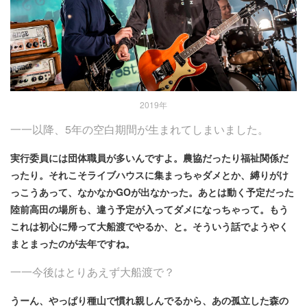
2019年
一一以降、5年の空白期間が生まれてしまいました。
実行委員には団体職員が多いんですよ。農協だったり福祉関係だ
ったり。それこそライブハウスに集まっちゃダメとか、縛りがけ
っこうあって、なかなかGOが出なかった。あとは動く予定だった
陸前高田の場所も、違う予定が入ってダメになっちゃって。もう
これは初心に帰って大船渡でやるか、と。そういう話でようやく
まとまったのが去年ですね。
一一今後はとりあえず大船渡で？
うーん、やっぱり種山で慣れ親しんでるから、あの孤立した森の