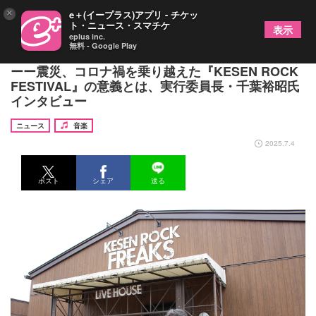
×
e＋(イープラス)アプリ - チケッ
ト・ニュース・スマチケ
表示
eplus inc.
無料 - Google Play
岩手・大船渡で今年も開催、気仙にロックフェスを
ーー震災、コロナ禍を乗り越えた『KESEN ROCK
FESTIVAL』の意義とは、実行委員長・千葉裕昭氏
インタビュー
ニュース
音楽
2025.7.4
ポスト
シェア
送る