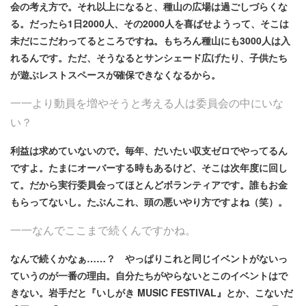
会の考え方で。それ以上になると、種山の広場は過ごしづらくな
る。だったら1日2000人、その2000人を喜ばせようって、そこは
未だにこだわってるところですね。もちろん種山にも3000人は入
れるんです。ただ、そうなるとサンシェード広げたり、子供たち
が遊ぶレストスペースが確保できなくなるから。
一一より動員を増やそうと考える人は委員会の中にいな
い？
利益は求めていないので。毎年、だいたい収支ゼロでやってるん
ですよ。たまにオーバーする時もあるけど、そこは次年度に回し
て。だから実行委員会ってほとんどボランティアです。誰もお金
もらってないし。たぶんこれ、頭の悪いやり方ですよね（笑）。
一一なんでここまで続くんですかね。
なんで続くかなぁ……？ やっぱりこれと同じイベントがないっ
ていうのが一番の理由。自分たちがやらないとこのイベントはで
きない。岩手だと『いしがき MUSIC FESTIVAL』とか、こないだ