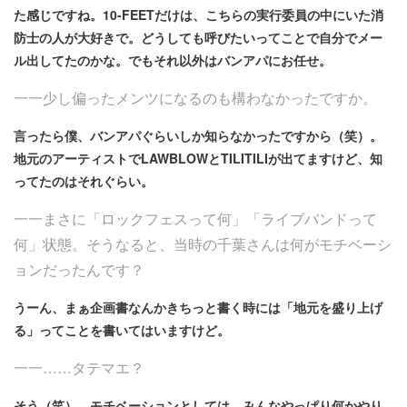
た感じですね。10-FEETだけは、こちらの実行委員の中にいた消
防士の人が大好きで。どうしても呼びたいってことで自分でメー
ル出してたのかな。でもそれ以外はバンアパにお任せ。
一一少し偏ったメンツになるのも構わなかったですか。
言ったら僕、バンアパぐらいしか知らなかったですから（笑）。
地元のアーティストでLAWBLOWとTILITILIが出てますけど、知
ってたのはそれぐらい。
一一まさに「ロックフェスって何」「ライブバンドって
何」状態。そうなると、当時の千葉さんは何がモチベーシ
ョンだったんです？
うーん、まぁ企画書なんかきちっと書く時には「地元を盛り上げ
る」ってことを書いてはいますけど。
一一……タテマエ？
そう（笑）。モチベーションとしては、みんなやっぱり何かやり