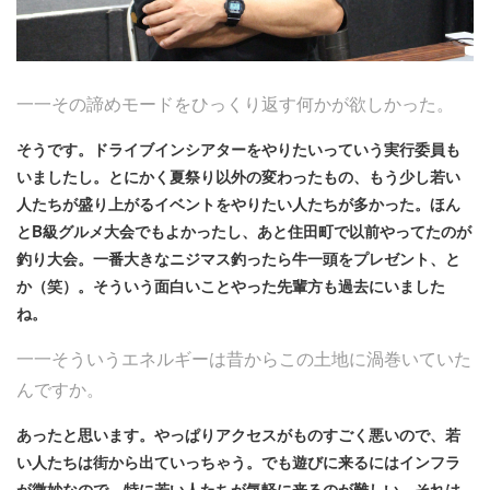
一一その諦めモードをひっくり返す何かが欲しかった。
そうです。ドライブインシアターをやりたいっていう実行委員も
いましたし。とにかく夏祭り以外の変わったもの、もう少し若い
人たちが盛り上がるイベントをやりたい人たちが多かった。ほん
とB級グルメ大会でもよかったし、あと住田町で以前やってたのが
釣り大会。一番大きなニジマス釣ったら牛一頭をプレゼント、と
か（笑）。そういう面白いことやった先輩方も過去にいました
ね。
一一そういうエネルギーは昔からこの土地に渦巻いていた
んですか。
あったと思います。やっぱりアクセスがものすごく悪いので、若
い人たちは街から出ていっちゃう。でも遊びに来るにはインフラ
が微妙なので、特に若い人たちが気軽に来るのが難しい。それは