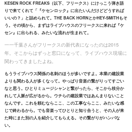
KESEN ROCK FREAKS（以下、フリークス）にけっこう弾き語
りで来てくれて「『ケセンロック』に出たいんだけどどうすれば
いいの？」と詰められて。THE BACK HORNとかHEY-SMITHもそ
う。その頃から、まずはライブハウスのフリークスに来れば『ケ
セン』に出られる、みたいな流れが生まれて。
一一千葉さんがフリークスの新代表になったのは2015
年。そこからはずっと窓口になって、ライブハウス現場に
関わってきましたよね。
もうライブハウス関係の名刺のほうが多いですよ。本業の建設業
よりも関わる人が多くなって。やっぱり音楽の繋がりってすごい
なと思う。ひとりミュージシャンと繋がったら、そこから枝分か
れして人脈が広がるから。ウチらの建設業ではあんまりないこと
なんです。これを頼むならここ、この工事ならここ、みたいな感
じで終わるから。でも音楽ってひとりと知り合うと、その人が来
た時にまた別の人を紹介してもらえる。その繋がりがハンパな
い。