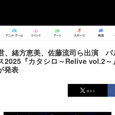
君、緒方恵美、佐藤流司ら出演 パ
2025『カタシロ～Relive vol.2
が発表
ポスト