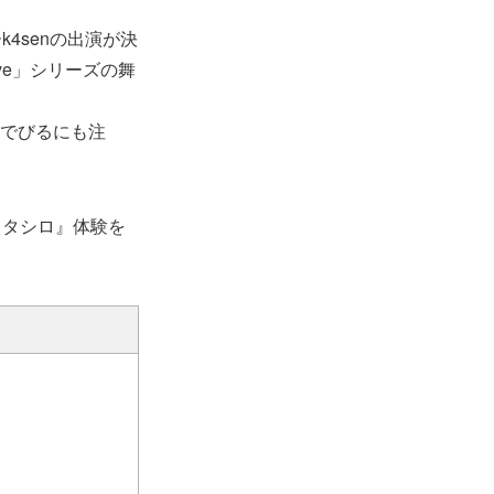
4senの出演が決
ve」シリーズの舞
・でびるにも注
カタシロ』体験を