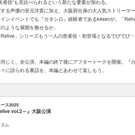
ら、“医者役”も見比べられるという新たな要素が加わる。
する声優の安元洋貴に加え、大阪府出身の大人気ストリーマーk
インイベントでも『カタシロ』経験者であるk4senが、「Reli
どのような展開を魅せるか。
Relive」シリーズもう一人の患者役・初登場となるでびでび
と同じく、全公演、本編の終了後にアフタートークを開催。『
裸々に語られる裏話を、本編とあわせて楽しもう。
ース2025
ive vol.2～』大阪公演
ィズム