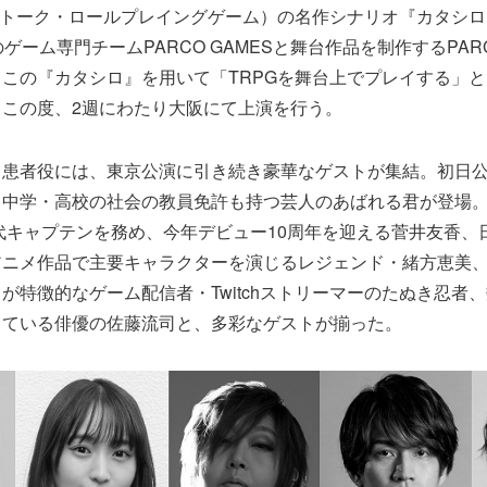
ルトーク・ロールプレイングゲーム）の名作シナリオ『カタシロ』
のゲーム専門チームPARCO GAMESと舞台作品を制作するPA
この『カタシロ』を用いて「TRPGを舞台上でプレイする」
この度、2週にわたり大阪にて上演を行う。
る患者役には、東京公演に引き続き豪華なゲストが集結。初日
、中学・高校の社会の教員免許も持つ芸人のあばれる君が登場
初代キャプテンを務め、今年デビュー10周年を迎える菅井友香、
アニメ作品で主要キャラクターを演じるレジェンド・緒方恵美
が特徴的なゲーム配信者・Twitchストリーマーのたぬき忍者、
している俳優の佐藤流司と、多彩なゲストが揃った。