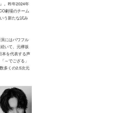
。昨年2024年
RCO劇場のチーム
という新たな試み
公演にはパワフル
。続いて、元欅坂
日本を代表する声
、「～でござる」
数多くの2.5次元