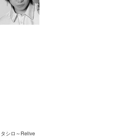
ロ～Relive