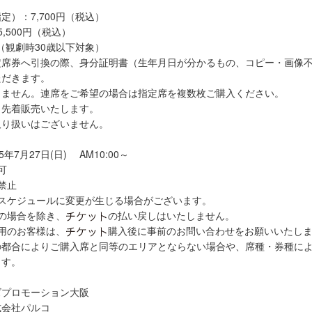
定）：7,700円（税込）
5,500円（税込）
（観劇時30歳以下対象）
定席券へ引換の際、身分証明書（生年月日が分かるもの、コピー・画像
ただきます。
きません。連席をご希望の場合は指定席を複数枚ご購入ください。
り先着販売いたします。
取り扱いはございません。
年7月27日(日) AM10:00～
可
禁止
演スケジュールに変更が生じる場合がございます。
の場合を除き、
の払い戻しはいたしません。
用のお客様は、
購入後に事前のお問い合わせをお願いいたし
の都合によりご購入席と同等のエリアとならない場合や、席種・券種に
ます。
ズプロモーション大阪
式会社パルコ