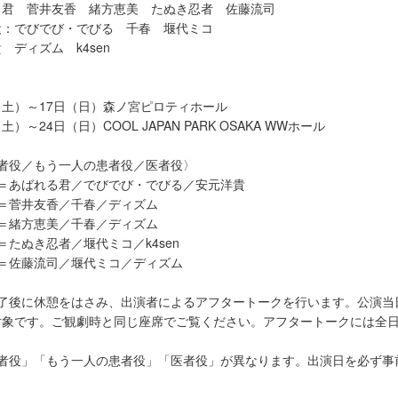
る君 菅井友香 緒方恵美 たぬき忍者 佐藤流司
役：でびでび・でびる 千春 堰代ミコ
 ディズム k4sen
日（土）～17日（日）森ノ宮ピロティホール
（土）～24日（日）COOL JAPAN PARK OSAKA WWホール
患者役／もう一人の患者役／医者役〉
:30＝あばれる君／でびでび・でびる／安元洋貴
:00＝菅井友香／千春／ディズム
:30＝緒方恵美／千春／ディズム
00＝たぬき忍者／堰代ミコ／k4sen
:00＝佐藤流司／堰代ミコ／ディズム
終了後に休憩をはさみ、出演者によるアフタートークを行います。公演当
対象です。ご観劇時と同じ座席でご覧ください。アフタートークには全
患者役」「もう一人の患者役」「医者役」が異なります。出演日を必ず事