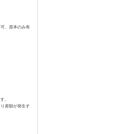
不可、原本のみ有
ます。
より差額が発生す