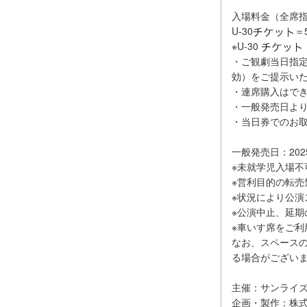
入場料金（全席指
U-30
＝
※U-30
・ご観劇当日指
効）をご提示い
・連席購入はで
・一般発売日よ
・当日券でのお
一般発売日：2025
※未就学児入場不
※営利目的の転売
※状況により公
※公演中止、延期
※車いす席をご利
なお、スペース
る場合がござい
主催：サンライ
企画・製作：株