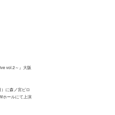
 vol.2～』大阪
（日）に森ノ宮ピロ
 WWホールにて上演