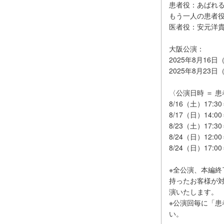
患者役：あばれ
もう一人の患者
医者役：安元洋貴
大阪公演：
2025年8月16
2025年8月23日
〈公演日時 ＝ 
8/16（土）17
8/17（日）14
8/23（土）17
8/24（日）12:
8/24（日）17
※全公演、本編
持ったお客様が
演いたします。
※公演回毎に「
い。