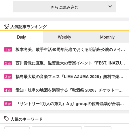
さらに読み込む
人気記事ランキング
Daily
Weekly
Monthly
坂本冬美、歌手生活40周年記念でおくる明治座公演のメイ…
1
位
西川貴教に直撃、滋賀最大の音楽イベント『FEST. INAZU…
2
位
福島最大級の音楽フェス『LIVE AZUMA 2026』無料で楽…
3
位
愛知・岐阜の地酒を満喫する『秋酒祭 2026』チケット一…
4
位
『サントリー1万人の第九』Aぇ! groupの佐野晶哉が合唱…
5
位
人気のキーワード