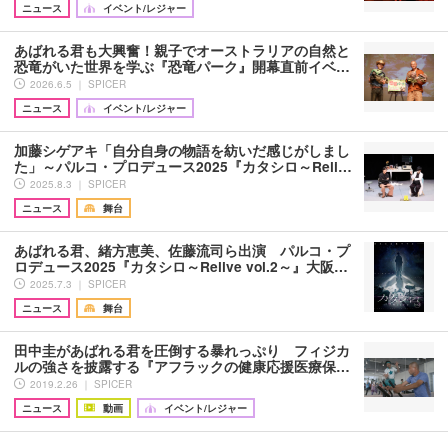
ニュース
イベント/レジャー
あばれる君も大興奮！親子でオーストラリアの自然と
恐竜がいた世界を学ぶ『恐竜パーク』開幕直前イベ…
2026.6.5 ｜ SPICER
ニュース
イベント/レジャー
加藤シゲアキ「自分自身の物語を紡いだ感じがしまし
た」～パルコ・プロデュース2025『カタシロ～Reli…
2025.8.3 ｜ SPICER
ニュース
舞台
あばれる君、緒方恵美、佐藤流司ら出演 パルコ・プ
ロデュース2025『カタシロ～Relive vol.2～』大阪…
2025.7.3 ｜ SPICER
ニュース
舞台
田中圭があばれる君を圧倒する暴れっぷり フィジカ
ルの強さを披露する『アフラックの健康応援医療保…
2019.2.26 ｜ SPICER
ニュース
動画
イベント/レジャー