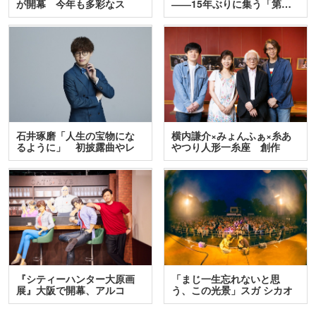
が開幕 今年も多彩なス
――15年ぶりに集う「第…
テ…
石井琢磨「人生の宝物にな
横内謙介×みょんふぁ×糸あ
るように」 初披露曲やレ
やつり人形一糸座 創作
ア…
人…
『シティーハンター大原画
「まじ一生忘れないと思
展』大阪で開幕、アルコ
う、この光景」スガ シカオ
＆…
と…