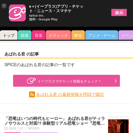
×
e＋(イープラス)アプリ - チケッ
ト・ニュース・スマチケ
表示
eplus inc.
無料 - Google Play
トップ
新着
音楽
クラシック
舞台
アニメ・ゲーム
イベン
あばれる君 の記事
SPICEのあばれる君の記事の一覧です
イープラスでチケット情報をチェック！
あばれる君 の最新情報をRSSで購読
「恐竜はいつの時代もヒーロー」 あばれる君がティラ
ノサウルスと対面!? 体験型リアル恐竜ショー『恐竜…
2026.7.21 ｜ SPICER