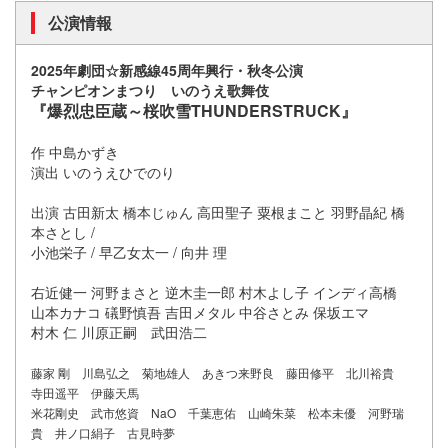
公演情報
2025年劇団☆新感線45周年興行・秋冬公演
チャンピオンまつり いのうえ歌舞伎
『爆烈忠臣蔵～桜吹雪THUNDERSTRUCK』
作 中島かずき
演出 いのうえひでのり
出演 古田新太 橋本じゅん 高田聖子 粟根まこと 羽野晶紀 橋
本さとし /
小池栄子 / 早乙女太一 / 向井 理
右近健一 河野まさと 逆木圭一郎 村木よし子 インディ高橋
山本カナコ 礒野慎吾 吉田メタル 中谷さとみ 保坂エマ
村木 仁 川原正嗣 武田浩二
藤家 剛 川島弘之 菊地雄人 あきつ来野良 藤田修平 北川裕貴
寺田遥平 伊藤天馬
米花剛史 武市悠資 NaO 千葉恵佑 山崎朱菜 松本未優 河野瑞
貴 井ノ口絹子 古見時夢