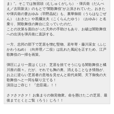
ま）”。そこでは無宿頭（むしゅくがしら）・弾兵衛（だんべ
え／古田新太）のもとで“闇歌舞伎”が上演されていた。おきた
や弾兵衛の妻おゆみ（羽野晶紀）も、裏華御前（うらはなごぜ
ん）（おきた）や黒爛太夫（こくらんたゆう）（おゆみ）と名
乗り、闇歌舞伎の舞台に立っていたのだ。
ことの次第を面白がった天外の手助けもあり、お破は闇歌舞伎
への出演を弾兵衛に直訴する。
一方、忠邦の部下で芝居を憎む堅物、若年寄・藤川采女（ふじ
かわうねめ）（向井理／二役）は乱れた風紀を正すため、江戸
歌舞伎の一掃を画策。
弾圧により一度はくじけ、芝居を捨てそうになる闇歌舞伎と橘
川座の面々。だが、それでも胸の奥、消えることなき情熱が、
お上に逆らい芝居者の意地を見せんと前代未聞、天下御免の大
歌舞伎へと一同を駆り立てる！
演目はご存じ！ 『忠臣蔵』
！！
さァさァさァ！ お集まりの御見物衆。命を懸けたこの芝居、最
後までとくとご覧（ろう）じろ！！