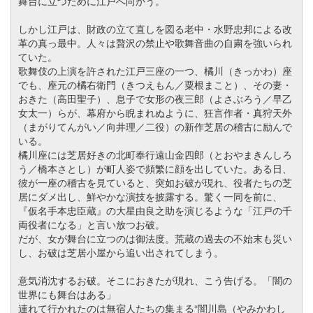
舞台に立つために江戸へ向かう。
しかし江戸は、財政の立て直しを図る老中・水野忠邦による改
革の真っ最中。人々は贅沢の禁止や歌舞音曲の自粛を強いられ
ていた。
歌舞伎の上演を許された江戸三座の一つ、橘川（きっかわ）座
でも、座元の橘右衛門（きつえもん／粟根まこと）、その妻・
おきた（高田聖子）、息子で女形の夜三郎（よさぶろう／早乙
女太一）らが、幕府から睨まれぬように、狂言作者・真狩天外
（まがりてんがい／向井理／二役）の新作芝居の稽古に励んで
いる。
橘川座には芝居好きの北町奉行遠山金四郎（とおやまきんしろ
う／橋本さとし）が町人姿で頻繁に顔を出していた。ある日、
彼が一座の稽古を見ていると、突如お破が現れ、役者たちの芝
居にダメ出し、鮮やかな演技を披露する。驚く一同を前に、
『仮名手本忠臣蔵』の大星由良之助を演じるような「江戸の千
両役者になる」と言い放つお破。
だが、女が舞台に立つのは御法度。荒蔵の過去の不始末も災い
し、お破は芝居小屋から追い出されてしまう。
意気消沈するお破。そこにおきたが現れ、こう告げる。「闇の
世界にも舞台はある」
連れて行かれたのは無宿人たちの集まる“闇川島（やみかわし