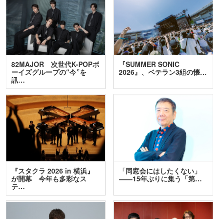
82MAJOR 次世代K-POPボ
『SUMMER SONIC
ーイズグループの“今”を
2026』、ベテラン3組の懐…
訊…
『スタクラ 2026 in 横浜』
「同窓会にはしたくない」
が開幕 今年も多彩なス
――15年ぶりに集う「第…
テ…