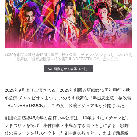
2025年劇団☆新感線45周年興行・秋冬公演 チャンピオンまつり いのうえ
歌舞伎 『爆烈忠臣蔵～桜吹雪THUNDERSTRUCK』ビジュアル
画像を全て表示（2件）
2025年9月より上演される、2025年劇団☆新感線45周年興行・秋
冬公演 チャンピオンまつり いのうえ歌舞伎『爆烈忠臣蔵～桜吹雪
THUNDERSTRUCK』。この度、公演ビジュアルが公開された。
劇団☆新感線45周年と銘打つ本公演は、10年ぶりに＜チャンピオ
ンまつり＞を掲げ、座付作家・中島かずき書下ろしによる、歌舞
伎の名シーンをリスペクトした劇中劇の数々と、これまで新感線