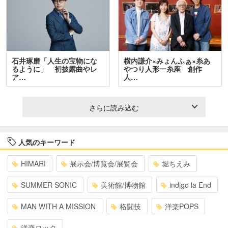
石井琢磨「人生の宝物にな
横内謙介×みょんふぁ×糸あ
るように」 初披露曲やレ
やつり人形一糸座 創作
ア…
人…
さらに読み込む
人気のキーワード
HIMARI
展示会/博覧会/展覧会
堀ちえみ
SUMMER SONIC
美術館/博物館
indigo la End
MAN WITH A MISSION
格闘技
洋楽POPS
洋楽ロック