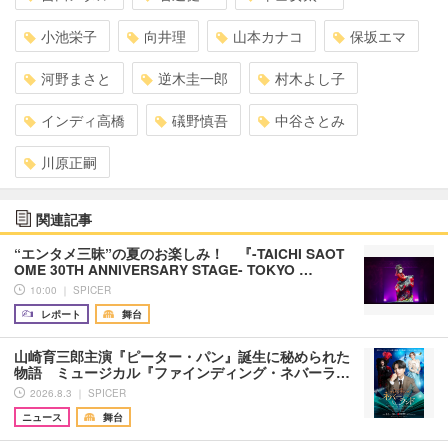
小池栄子
向井理
山本カナコ
保坂エマ
河野まさと
逆木圭一郎
村木よし子
インディ高橋
礒野慎吾
中谷さとみ
川原正嗣
関連記事
“エンタメ三昧”の夏のお楽しみ！ 『-TAICHI SAOT
OME 30TH ANNIVERSARY STAGE- TOKYO …
10:00 ｜ SPICER
レポート
舞台
山崎育三郎主演『ピーター・パン』誕生に秘められた
物語 ミュージカル『ファインディング・ネバーラ…
2026.8.3 ｜ SPICER
ニュース
舞台