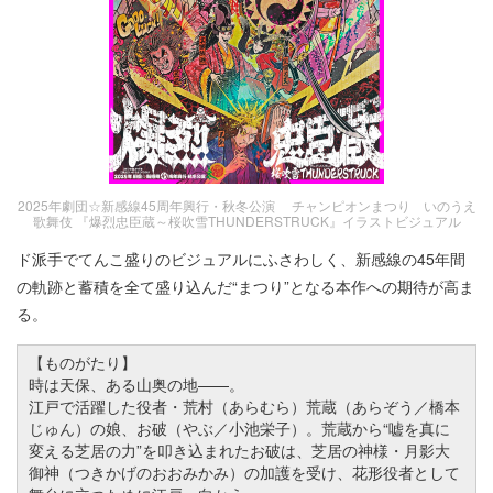
2025年劇団☆新感線45周年興行・秋冬公演 チャンピオンまつり いのうえ
歌舞伎 『爆烈忠臣蔵～桜吹雪THUNDERSTRUCK』イラストビジュアル
ド派手でてんこ盛りのビジュアルにふさわしく、新感線の45年間
の軌跡と蓄積を全て盛り込んだ“まつり”となる本作への期待が高ま
る。
【ものがたり】
時は天保、ある山奥の地—
—
。
江戸で活躍した役者・荒村（あらむら）荒蔵（あらぞう／橋本
じゅん）の娘、お破（やぶ／小池栄子）。荒蔵から“嘘を真に
変える芝居の力”を叩き込まれたお破は、芝居の神様・月影大
御神（つきかげのおおみかみ）の加護を受け、花形役者として