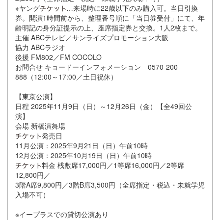
※ヤング
…来場時に22歳以下のみ購入可。当日引換
券。開演1時間前から、整理番号順に「当日券受付」にて、年
齢明記の身分証提示の上、座席指定券と交換。1人2枚まで。
主催 ABCテレビ／サンライズプロモーション大阪
協力 ABCラジオ
後援 FM802／FM COCOLO
お問合せ キョードーインフォメーション 0570-200-
888（12:00～17:00／土日祝休）
【東京公演】
日程 2025年11月9日（日）～12月26日（金）【全49回公
演】
会場 新橋演舞場
発売日
11月公演：2025年9月21日（日）午前10時
12月公演：2025年10月19日（日）午前10時
料金 桟敷席17,000円／1等席16,000円／2等席
12,800円／
3階A席9,800円／3階B席3,500円（全席指定・税込・未就学児
入場不可）
※イープラスでの貸切公演あり