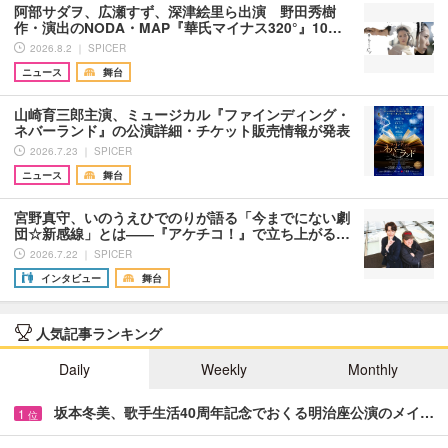
阿部サダヲ、広瀬すず、深津絵里ら出演 野田秀樹
作・演出のNODA・MAP『華氏マイナス320°』10…
2026.8.2 ｜ SPICER
ニュース
舞台
山崎育三郎主演、ミュージカル『ファインディング・
ネバーランド』の公演詳細・チケット販売情報が発表
2026.7.23 ｜ SPICER
ニュース
舞台
宮野真守、いのうえひでのりが語る「今までにない劇
団☆新感線」とは――『アケチコ！』で立ち上がる…
2026.7.22 ｜ SPICER
インタビュー
舞台
人気記事ランキング
Daily
Weekly
Monthly
坂本冬美、歌手生活40周年記念でおくる明治座公演のメイ…
1
位