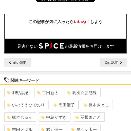
この記事が気に入ったら
いいね！
しよう
見逃せない
の最新情報をお届けします
前の記事
次の記事
関連キーワード
羽野晶紀
古田新太
劇団☆新感線
いのうえひでのり
高田聖子
橋本さとし
橋本じゅん
中島かずき
粟根まこと
吉田メタル
右近健一
早乙女太一