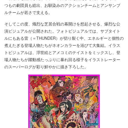
つもの劇団員も総出、お馴染みのアクションチームとアンサンブ
ルチームが若さで支える。
そしてこの度、熾烈な芝居合戦の幕開けを想起させる、爆烈な公
演ビジュアルが公開された。フォトビジュアルでは、サブタイト
ルにもある雷（＝THUNDER）が切り裂く中、エネルギーと個性の
煮えたぎる登場人物たちがネオンカラーを浴びて大集結。イラス
トビジュアルは、浮世絵とアメコミのテイストをミックスし、登
場人物たちが躍動感たっぷりに暴れ回る様子をイラストレーター
のスーパーログが彩り鮮やかに描き下ろした。