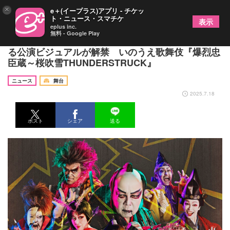
×
e＋(イープラス)アプリ - チケッ
ト・ニュース・スマチケ
表示
eplus inc.
無料 - Google Play
劇団☆新感線、熾烈な芝居合戦の幕開けを感じさせ
る公演ビジュアルが解禁 いのうえ歌舞伎『爆烈忠
臣蔵～桜吹雪THUNDERSTRUCK』
ニュース
舞台
2025.7.18
ポスト
シェア
送る