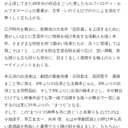
が上演してきた45年分の作品をごった煮したセルフパロディ・セ
ルフオマージュの要素が、主宰・いのうえひでのりによる演出で
華々しく立ち上がる。
江戸時代を舞台に、歌舞伎の大名作『忠臣蔵』を上演するために
愚かしいほどに芝居作りに情熱を傾け奔走する演劇人を描く本
作。さまざまな特技を持つ濃ゆい役者たちが、次々に登場しては
我こそは！と、しのぎを削る芝居合戦を繰り広げ、笑い満載、歌
も踊りも立ち回りも存分に、目まぐるしく展開する極上のエンタ
ーテインメントをおくる。
本公演の出演者は、劇団の看板俳優・古田新太、高田聖子、粟根
まこと等に加え、6年ぶりの出演となる橋本じゅん、8年ぶりの出
演となる羽野晶紀、そして5年ぶりに出演の橋本さとし。今や舞台
だけでなく映像作品でも第一線で活躍する面々が舞台で一堂に会
するのは実に31年ぶりの、“まつり”となる。
そして、この“まつり”の神輿を共に担ぐ！と名乗りを上げたのは、
小池栄子、早乙女太一、向井 理。もはや準劇団員との呼び声も高
い新感線を熟知した豪華ゲスト陣が顔を揃えました。もちろんい