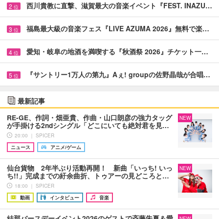
西川貴教に直撃、滋賀最大の音楽イベント『FEST. INAZU…
2
位
福島最大級の音楽フェス『LIVE AZUMA 2026』無料で楽…
3
位
愛知・岐阜の地酒を満喫する『秋酒祭 2026』チケット一…
4
位
『サントリー1万人の第九』Aぇ! groupの佐野晶哉が合唱…
5
位
最新記事
RE-GE、作詞・畑亜貴、作曲・山口朗彦の強力タッグ
NEW
が手掛ける2ndシングル「どこにいても絶対君を見…
20:00 ｜ SPICER
ニュース
アニメ/ゲーム
仙台貨物 2年半ぶり活動再開！ 新曲「いっち! いっ
NEW
ち!!」完成までの紆余曲折、トゥアーの見どころと…
18:00 ｜ SPICER
動画
インタビュー
音楽
結那バースデーイベント2026のゲストで斉藤朱夏＆愛
NEW