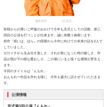
橋本祥平 (C)言式
皆様からの厚いご声援のおかげで今年も言式としての活動、第三
回目の公演を打つことが出来ます。誠に有難う御座います。
前作『或いは、ほら』の段階から今作に向けての未来の話を2人で
していました。
ゼロイチから生み出す楽しさ、それが形になった時の嬉しさ、作
品が我が子の様な愛おしさ、この場にいると様々な感情が芽⽣え
ます。
今回のタイトルは「んもれ」
おんもれー作品を作れる様に、今作も盛大に試させていただきま
す。
公演情報
言式第3回公演『んもれ』