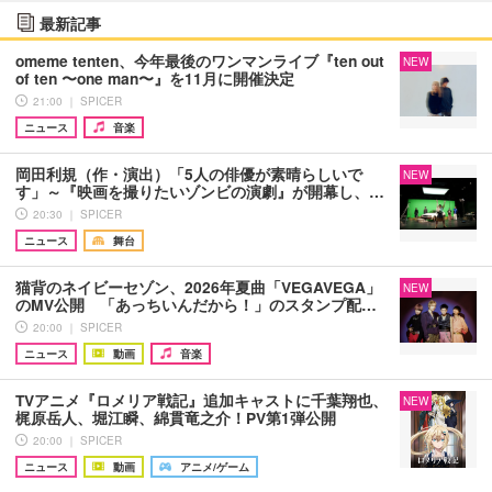
最新記事
omeme tenten、今年最後のワンマンライブ『ten out
NEW
of ten 〜one man〜』を11月に開催決定
21:00 ｜ SPICER
ニュース
音楽
岡田利規（作・演出）「5人の俳優が素晴らしいで
NEW
す」～『映画を撮りたいゾンビの演劇』が開幕し、…
20:30 ｜ SPICER
ニュース
舞台
猫背のネイビーセゾン、2026年夏曲「VEGAVEGA」
NEW
のMV公開 「あっちいんだから！」のスタンプ配…
20:00 ｜ SPICER
ニュース
動画
音楽
TVアニメ『ロメリア戦記』追加キャストに千葉翔也、
NEW
梶原岳人、堀江瞬、綿貫竜之介！PV第1弾公開
20:00 ｜ SPICER
ニュース
動画
アニメ/ゲーム