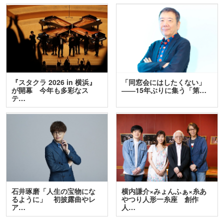
『スタクラ 2026 in 横浜』
「同窓会にはしたくない」
が開幕 今年も多彩なス
――15年ぶりに集う「第…
テ…
石井琢磨「人生の宝物にな
横内謙介×みょんふぁ×糸あ
るように」 初披露曲やレ
やつり人形一糸座 創作
ア…
人…