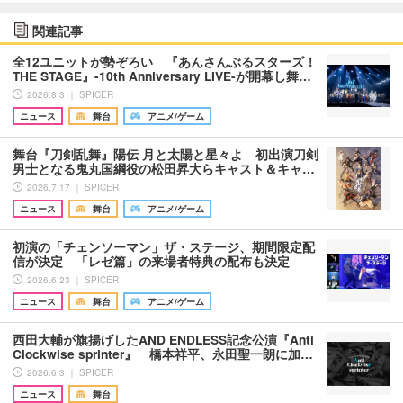
関連記事
全12ユニットが勢ぞろい 『あんさんぶるスターズ！
THE STAGE』-10th Anniversary LIVE-が開幕し舞…
2026.8.3 ｜ SPICER
ニュース
舞台
アニメ/ゲーム
舞台『刀剣乱舞』陽伝 月と太陽と星々よ 初出演刀剣
男士となる鬼丸国綱役の松田昇大らキャスト＆キャ…
2026.7.17 ｜ SPICER
ニュース
舞台
アニメ/ゲーム
初演の「チェンソーマン」ザ・ステージ、期間限定配
信が決定 「レゼ篇」の来場者特典の配布も決定
2026.6.23 ｜ SPICER
ニュース
舞台
アニメ/ゲーム
西田大輔が旗揚げしたAND ENDLESS記念公演『Anti
Clockwise sprinter』 橋本祥平、永田聖一朗に加…
2026.6.3 ｜ SPICER
ニュース
舞台