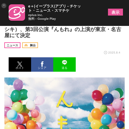
×
e＋(イープラス)アプリ - チケッ
ト・ニュース・スマチケ
表示
eplus inc.
無料 - Google Play
梅津瑞樹と橋本祥平による演劇ユニット言式（ゲン
シキ）、第3回公演『んもれ』の上演が東京・名古
屋にて決定
ニュース
舞台
2025.8.4
ポスト
シェア
送る