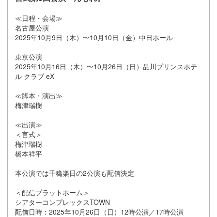
≪日程・会場≫
名古屋公演
2025年10月9日（木）〜10月10日（金）中日ホール
東京公演
2025年10月16日（木）〜10月26日（日）品川プリンスホテ
ル クラブ eX
≪脚本・演出≫
梅津瑞樹
≪出演≫
＜言式＞
梅津瑞樹
橋本祥平
本公演では千穐楽日の2公演も配信決定
＜配信プラットホーム＞
シアターコンプレックスTOWN
配信日時：2025年10月26日（日）12時公演／17時公演