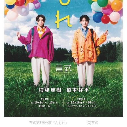
言式第3回公演『んもれ』 (C)言式