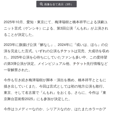
画像を全て表示（3件）
2025年10月、愛知・東京にて、梅津瑞樹と橋本祥平による演劇ユ
ニット言式（ゲンシキ）による、第3回公演『んもれ』が上演され
ることが決定した。
2023年に旗揚げ公演『解なし』、2024年に『或いは、ほら』の公
演を完走した言式。いずれの公演も
は完売、大成功を収め
た。2025年公演を心待ちにしていたファンも多い中、この度待望
の第3弾公演が決定。メインビジュアル他、
先行情報など
一挙解禁された。
今作も引き続き梅津瑞樹が脚本・演出を務め、橋本祥平とともに
描き出していくまた、今回は言式としては初の地方公演も敢行。
東京、そして名古屋で『んもれ』をおくる。さらに、今作は『東
京舞台芸術祭2025』にも参加が決定した。
今作はコメディーなのか、シリアスなのか、はたまたホラーかア