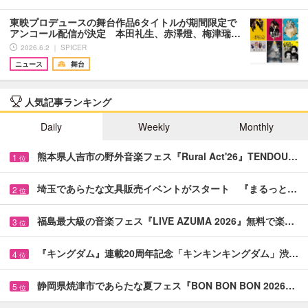
東映プロデュースの舞台作品6タイトルが期間限定で
アンコール配信が決定 本田礼生、赤澤燈、梅津瑞…
2026.6.2 ｜ SPICER
ニュース
舞台
人気記事ランキング
Daily
Weekly
Monthly
熊本県人吉市の野外音楽フェス『Rural Act'26』TENDOU…
1
位
埼玉であらたな文具販売イベントがスタート 『まるっと…
2
位
福島最大級の音楽フェス『LIVE AZUMA 2026』無料で楽…
3
位
『キングダム』連載20周年記念「キンキンキングダム」渋…
4
位
静岡県焼津市であらたな夏フェス『BON BON BON 2026…
5
位