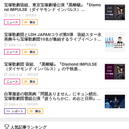
宝塚歌劇宙組、東京宝塚劇場公演『黒蜥蜴』『Diamo
nd IMPULSE（ダイヤモンド インパルス）…
2026.7.4 ｜ SPICER
ニュース
舞台
宝塚歌劇団とLDH JAPANコラボ第5弾 宙組スター水
美舞斗ら宝塚歌劇団10名が集結するライブイベント…
2026.7.4 ｜ SPICER
ニュース
舞台
宝塚歌劇団 宙組、『黒蜥蜴』『Diamond IMPULSE
（ダイヤモンド インパルス）』の千秋楽…
2026.4.25 ｜ SPICER
ニュース
舞台
白軍服姿の朝美絢「問題ありません」にキュン続出、
宝塚歌劇団雪組公演『波うららかに、めおと日和』…
2026.4.13 ｜ SPICER
レポート
舞台
人気記事ランキング