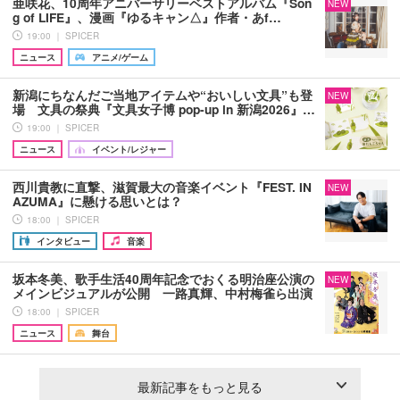
亜咲花、10周年アニバーサリーベストアルバム『Son
NEW
g of LIFE』、漫画『ゆるキャン△』作者・あf…
19:00 ｜ SPICER
ニュース
アニメ/ゲーム
新潟にちなんだご当地アイテムや“おいしい文具”も登
NEW
場 文具の祭典『文具女子博 pop-up in 新潟2026』…
19:00 ｜ SPICER
ニュース
イベント/レジャー
西川貴教に直撃、滋賀最大の音楽イベント『FEST. IN
NEW
AZUMA』に懸ける思いとは？
18:00 ｜ SPICER
インタビュー
音楽
坂本冬美、歌手生活40周年記念でおくる明治座公演の
NEW
メインビジュアルが公開 一路真輝、中村梅雀ら出演
18:00 ｜ SPICER
ニュース
舞台
最新記事をもっと見る