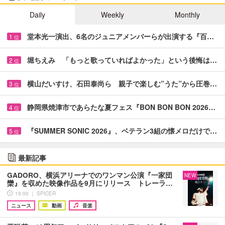
Daily
Weekly
Monthly
堂本光一演出、6名のジュニアメンバーらが出演する『百…
1
位
堀ちえみ 「もっと歌っていればよかった」という後悔は…
2
位
横山だいすけ、石田泰尚ら 親子で楽しむ”うた”から圧巻…
3
位
静岡県焼津市であらたな夏フェス『BON BON BON 2026…
4
位
『SUMMER SONIC 2026』、ベテラン3組の懐メロだけで…
5
位
最新記事
GADORO、横浜アリーナでのワンマン公演『一家団
NEW
欒』を収めた映像作品を9月にリリース トレーラ…
19:00 ｜ SPICER
ニュース
動画
音楽