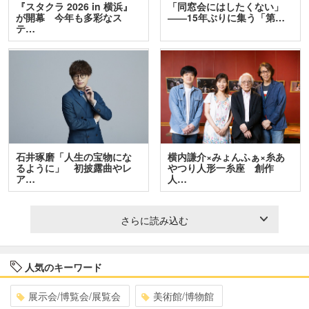
『スタクラ 2026 in 横浜』
「同窓会にはしたくない」
が開幕 今年も多彩なス
――15年ぶりに集う「第…
テ…
石井琢磨「人生の宝物にな
横内謙介×みょんふぁ×糸あ
るように」 初披露曲やレ
やつり人形一糸座 創作
ア…
人…
さらに読み込む
人気のキーワード
展示会/博覧会/展覧会
美術館/博物館