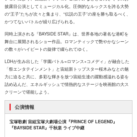
披露目公演としてミュージカル化。圧倒的なルックスを誇る大勢
の“王子”たちが次々と集まり、“伝説の王子”の座を勝ち取るべく、
かつてないバトルが繰り広げられる。
同時上演される『BAYSIDE STAR』は、世界各地の著名な港町を
舞台に展開されるショー作品。ロマンティックで艶やかなシーン
の数々がハイビートの旋律で綴られてゆく。
LDHが生み出した「学園バトル×ロマンス×コメディ」が融合した
「祭エンタテインメント」と宙組新トップスター桜木みなとの魅
力に迫ると共に、多彩な輝きを放つ宙組生達の躍動感溢れる姿を
詰め込んだ、エネルギッシュで情熱的なステージを映画館の大ス
クリーンで堪能しよう。
公演情報
宝塚歌劇 宙組宝塚大劇場公演『PRINCE OF LEGEND』
『BAYSIDE STAR』千秋楽 ライブ中継