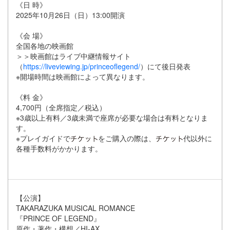
《日 時》
2025年10月26日（日）13:00開演
《会 場》
全国各地の映画館
＞＞映画館はライブ中継情報サイト
（
https://liveviewing.jp/princeoflegend/
）にて後日発表
※開場時間は映画館によって異なります。
《料 金》
4,700円（全席指定／税込）
※3歳以上有料／3歳未満で座席が必要な場合は有料となりま
す。
※プレイガイドで
をご購入の際は、
代以外に
各種手数料がかかります。
【公演】
TAKARAZUKA MUSICAL ROMANCE
『PRINCE OF LEGEND』
原作・著作・構想／HI-AX