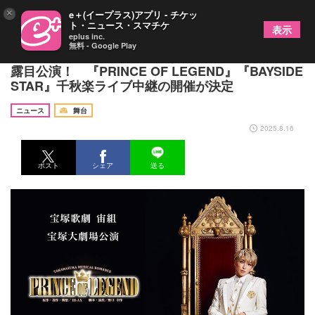
×
e＋(イープラス)アプリ - チケッ
ト・ニュース・スマチケ
表示
eplus inc.
無料 - Google Play
宙組新トップスター 桜木みなとの宝塚大劇場お披
露目公演！ 『PRINCE OF LEGEND』『BAYSIDE
STAR』千秋楽ライブ中継の開催が決定
ニュース
舞台
2025.8.16
ポスト
シェア
送る