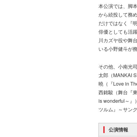
本公演では、脚本
から続投して務め
だけではなく『明
俳優としても活躍
川カズヤ役や舞
いる小野健斗が
その他、小南光司
太郎（MANKAI
曉（『Love i
西銘駿（舞台『東京
is wonder
ツルム』～サン
公演情報