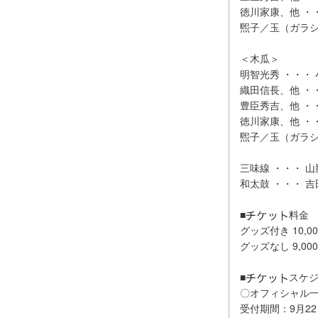
徳川家康、
煕子／玉（ガラシ
＜木瓜＞
明智光秀 ・・・
織田信長、他 ・
豊臣秀吉、他 ・
徳川家康、他 ・
煕子／玉（ガラシ
三味線 ・・・ 
和太鼓 ・・・ 
■
料金
グッズ付き 10,
グッズなし 9,0
■
スケ
〇オフィシャル
受付期間：9月22日