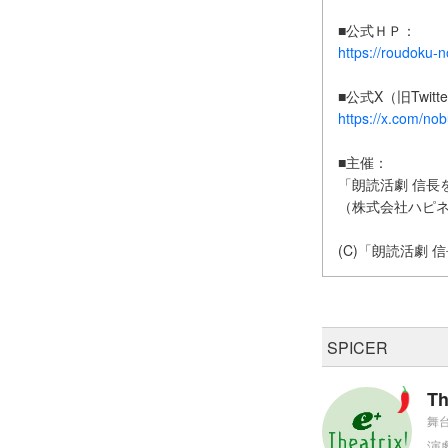
■公式ＨＰ：
https://roudoku-
■公式X（旧Twitt
https://x.com/n
■主催：
「朗読活劇 信長を
（株式会社ハピ
(C)「朗読活劇 
SPICER
Th
舞台
演