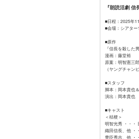
『朗読活劇 信長
■日程：2025年
■会場：シアター1
■原作
『信長を殺した男
漫画：藤堂裕
原案：明智憲三
（ヤングチャン
■スタッフ
脚本：岡本貴也
演出：岡本貴也
■キャスト
＜
明智光秀 ・・
織田信長、他
豊臣秀吉、他 ・・