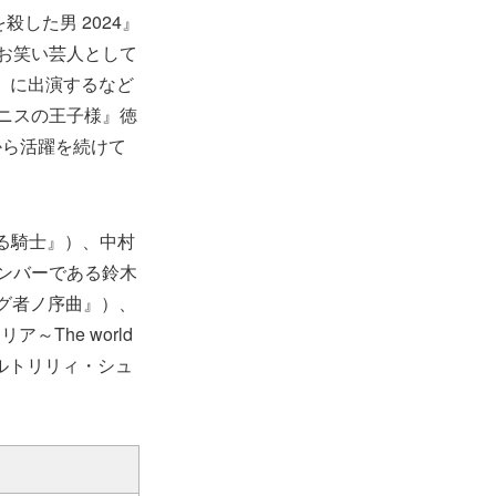
した男 2024』
お笑い芸人として
フ』に出演するなど
ニスの王子様』徳
から活躍を続けて
る騎士』）、中村
のメンバーである鈴木
 紡グ者ノ序曲』）、
The world
サルトリリィ・シュ