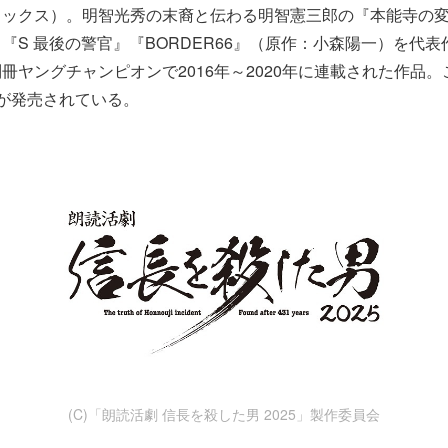
ックス）。明智光秀の末裔と伝わる明智憲三郎の『本能寺の変 
『S 最後の警官』『BORDER66』（原作：小森陽一）を代
冊ヤングチャンピオンで2016年～2020年に連載された作品。
が発売されている。
(C)「朗読活劇 信長を殺した男 2025」製作委員会