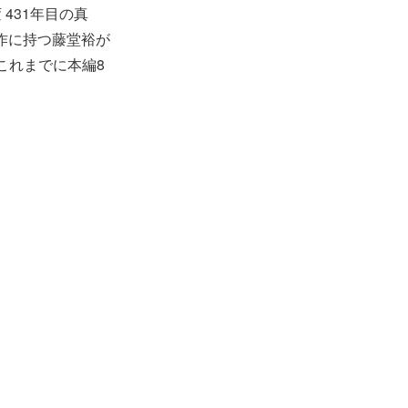
431年目の真
表作に持つ藤堂裕が
これまでに本編8