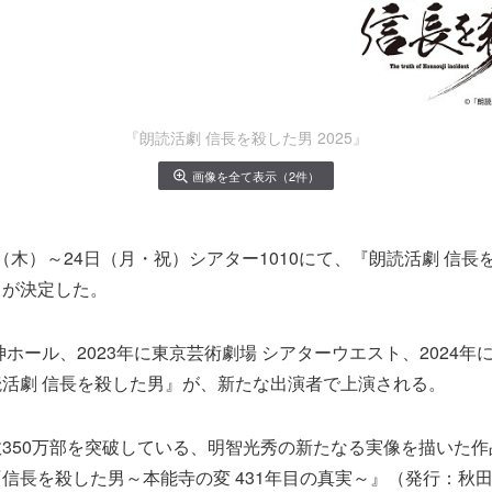
『朗読活劇 信長を殺した男 2025』
画像を全て表示（2件）
0日（木）～24日（月・祝）シアター1010にて、『朗読活劇 信長を
とが決定した。
明神ホール、2023年に東京芸術劇場 シアターウエスト、2024
活劇 信長を殺した男』が、新たな出演者で上演される。
350万部を突破している、明智光秀の新たなる実像を描いた
信長を殺した男～本能寺の変 431年目の真実～』（発行：秋