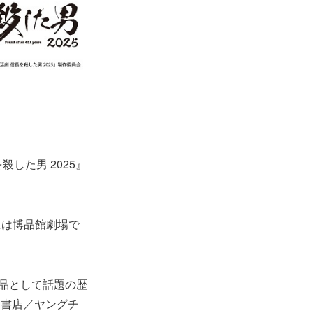
殺した男 2025』
年には博品館劇場で
作品として話題の歴
田書店／ヤングチ