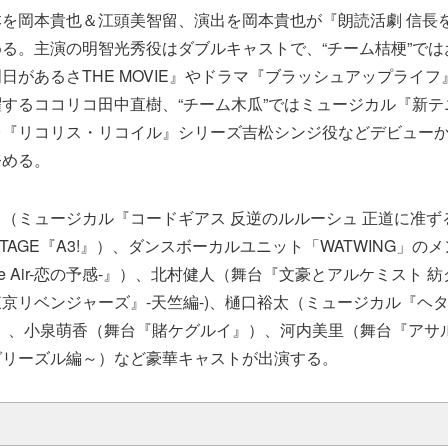
を岡本貴也＆江頭美智留、演出を岡本貴也が『朗読活劇 信長を殺
る。主演の明智光秀役はダブルキャストで、“チーム桔梗”では
日があるさTHE MOVIE』やドラマ『ブラッシュアップライ
するココリコ田中直樹、“チーム木瓜”ではミュージカル『新テ
台『リコリス・リコイル』シリーズ吉松シンジ役などデビュー
務める。
（ミュージカル『コードギアス 反逆のルルーシュ 正道に准ず
 STAGE『A3!』）、ダンスボーカルユニット「WATWING」
n The Air-恋の予感-』）、北村健人（舞台『文豪とアルケミスト
リベンジャーズ』-天竺編-)、樋口裕太（ミュージカル『ヘタリア～
ful～』）、小泉萌香（舞台『賭ケグルイ』）、河内美里（舞台『ア
グリーズル編～）など豪華キャストが出演する。