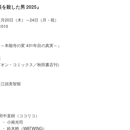
を殺した男 2025』
11月20日（木）～24日（月・祝）
010
～本能寺の変 431年目の真実～』
郎
ピオン・コミックス／秋田書店刊）
＆江頭美智留
桔梗＞
・ 田中直樹（ココリコ）
 ・・・ 小南光司
・ 鈴木曉（WATWING）