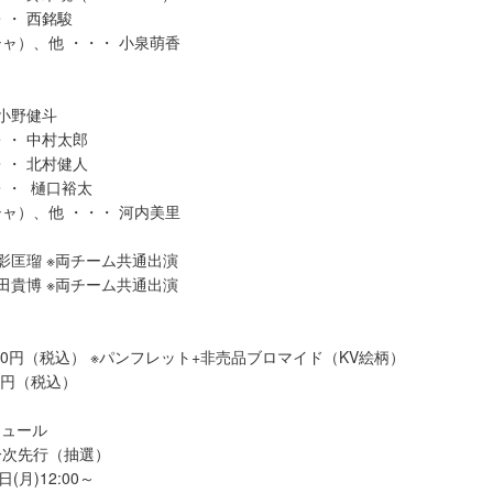
他 ・・・ 西銘駿
ャ）、他 ・・・ 小泉萌香
 小野健斗
・・ 中村太郎
・・ 北村健人
・・ 樋口裕太
ャ）、他 ・・・ 河内美里
山影匡瑠 ※両チーム共通出演
吉田貴博 ※両チーム共通出演
000円（税込） ※パンフレット+非売品ブロマイド（KV絵柄）
00円（税込）
ジュール
一次先行（抽選）
(月)12:00～