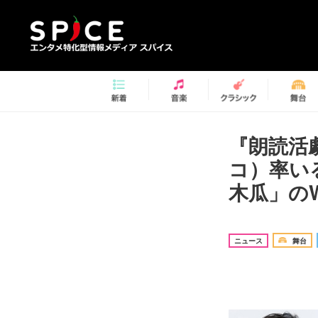
『朗読活劇
コ）率い
木瓜」の
ニュース
舞台