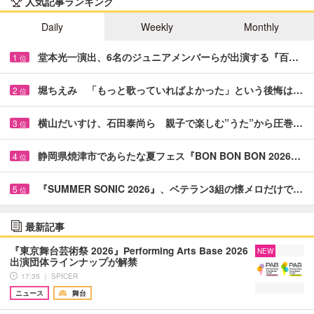
人気記事ランキング
Daily
Weekly
Monthly
堂本光一演出、6名のジュニアメンバーらが出演する『百…
1
位
堀ちえみ 「もっと歌っていればよかった」という後悔は…
2
位
横山だいすけ、石田泰尚ら 親子で楽しむ”うた”から圧巻…
3
位
静岡県焼津市であらたな夏フェス『BON BON BON 2026…
4
位
『SUMMER SONIC 2026』、ベテラン3組の懐メロだけで…
5
位
最新記事
『東京舞台芸術祭 2026』Performing Arts Base 2026
NEW
出演団体ラインナップが解禁
17:35 ｜ SPICER
ニュース
舞台