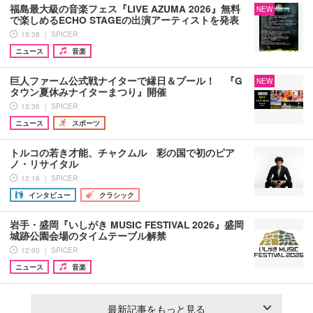
福島最大級の音楽フェス『LIVE AZUMA 2026』無料
NEW
で楽しめるECHO STAGEの出演アーティストを発表
15:38 ｜ SPICER
ニュース
音楽
巨人ファーム公式戦ナイターで縁日＆プール！ 『G
NEW
タウン夏休みナイターまつり』開催
13:36 ｜ SPICER
ニュース
スポーツ
トルコの若き才能、チャクムル 彩の国で初のピア
ノ・リサイタル
12:18 ｜ SPICER
インタビュー
クラシック
岩手・盛岡『いしがき MUSIC FESTIVAL 2026』盛岡
城跡公園会場のタイムテーブル解禁
12:00 ｜ SPICER
ニュース
音楽
最新記事をもっと見る