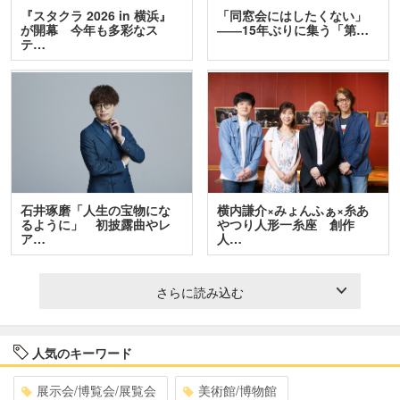
『スタクラ 2026 in 横浜』
「同窓会にはしたくない」
が開幕 今年も多彩なス
――15年ぶりに集う「第…
テ…
石井琢磨「人生の宝物にな
横内謙介×みょんふぁ×糸あ
るように」 初披露曲やレ
やつり人形一糸座 創作
ア…
人…
さらに読み込む
人気のキーワード
展示会/博覧会/展覧会
美術館/博物館