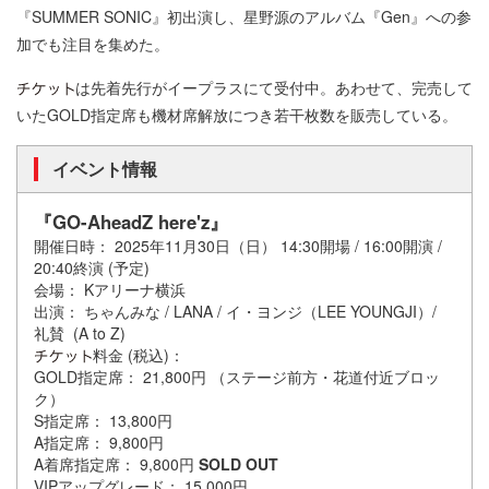
『SUMMER SONIC』初出演し、星野源のアルバム『Gen』への参
加でも注目を集めた。
は先着先行がイープラスにて受付中。あわせて、完売して
いたGOLD指定席も機材席解放につき若干枚数を販売している。
イベント情報
『GO-AheadZ here'z』
開催日時： 2025年11月30日（日） 14:30開場 / 16:00開演 /
20:40終演 (予定)
会場： Kアリーナ横浜
出演： ちゃんみな / LANA / イ・ヨンジ（LEE YOUNGJI）/
礼賛 (A to Z)
料金 (税込)：
GOLD指定席： 21,800円 （ステージ前方・花道付近ブロッ
ク）
S指定席： 13,800円
A指定席： 9,800円
A着席指定席： 9,800円
SOLD OUT
VIPアップグレード： 15,000円