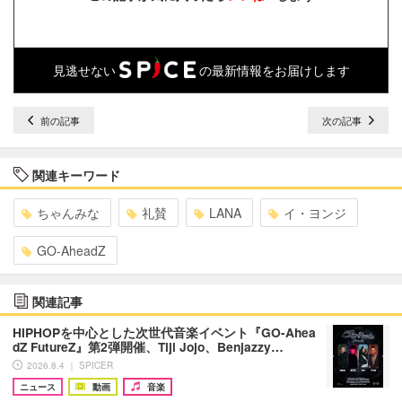
見逃せない
の最新情報をお届けします
前の記事
次の記事
関連キーワード
ちゃんみな
礼賛
LANA
イ・ヨンジ
GO-AheadZ
関連記事
HIPHOPを中心とした次世代音楽イベント『GO-Ahea
dZ FutureZ』第2弾開催、Tiji Jojo、Benjazzy…
2026.8.4 ｜ SPICER
ニュース
動画
音楽