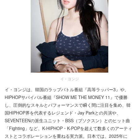
イ・ヨンジ
イ・ヨンジは、韓国のラップバトル番組『高等ラッパー3』や、
HIPHOPサバイバル番組『SHOW ME THE MONEY 11』で優勝
し、圧倒的なスキルとパフォーマンスで瞬く間に注目を集め、韓
国HIPHOP界を代表するレジェンド・Jay Parkとの共演や、
SEVENTEENの派生ユニット・BSS（ブソクスン）とのヒット曲
「Fighting」など、K-HIPHOP・K-POPを超えて数多くのアーティ
ストとコラボレーションを重ねる実力派。日本では、2025年に