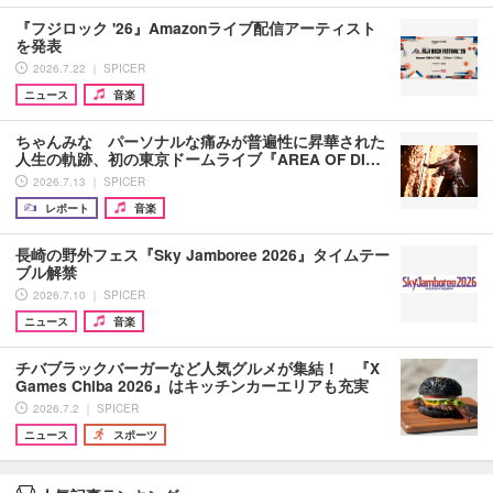
『フジロック '26』Amazonライブ配信アーティスト
を発表
2026.7.22 ｜ SPICER
ニュース
音楽
ちゃんみな パーソナルな痛みが普遍性に昇華された
人生の軌跡、初の東京ドームライブ『AREA OF DI…
2026.7.13 ｜ SPICER
レポート
音楽
長崎の野外フェス『Sky Jamboree 2026』タイムテー
ブル解禁
2026.7.10 ｜ SPICER
ニュース
音楽
チバブラックバーガーなど人気グルメが集結！ 『X
Games Chiba 2026』はキッチンカーエリアも充実
2026.7.2 ｜ SPICER
ニュース
スポーツ