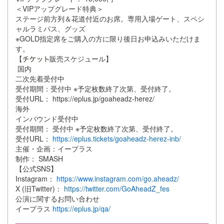
＜VIPアップグレード特典＞
ステージ前方列＆花道付近のお席。専用入場ゲート、スペシ
ャルラミパス、グッズ
※GOLD指定席をご購入の方に限り後日お申込みいただけま
す。
【
販売スケジュール】
国内
二次先着受付中
受付期間：受付中 ※予定枚数終了次第、受付終了。
受付URL： https://eplus.jp/goaheadz-herez/
海外
インバウンド受付中
受付期間： 受付中 ※予定枚数終了次第、受付終了。
受付URL：
https://eplus.tickets/goaheadz-herez-inb/
主催・企画：イープラス
制作： SMASH
【公式SNS】
Instagram：
https://www.instagram.com/go.aheadz/
X (旧Twitter)：
https://twitter.com/GoAheadZ_fes
公演に関するお問い合わせ
イープラス
https://eplus.jp/qa/