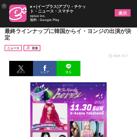
×
e＋(イープラス)アプリ - チケッ
ト・ニュース・スマチケ
表示
eplus inc.
無料 - Google Play
Kアリーナ横浜にて開催の『GO-AheadZ here’z』
最終ラインナップに韓国からイ・ヨンジの出演が決
定
ニュース
音楽
2025.10.7
ポスト
シェア
送る