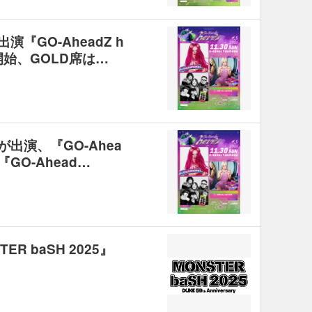
『GO-AheadZ h
開始、GOLD席は…
出演、『GO-Ahea
GO-Ahead…
R baSH 2025』