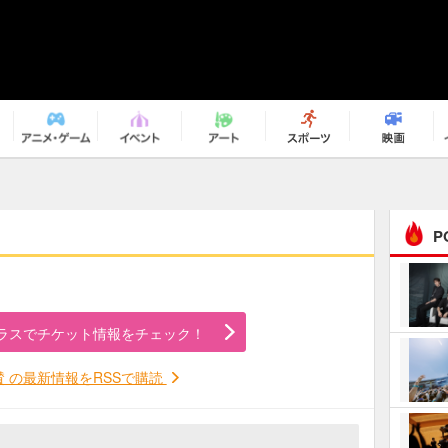
P
まるで原作の世界から飛
び出してきたよう！ 圧…
ラスでチケット情報をチェック！
ｅｐｌｕｓ ｗｅｅｋｅ
ｎｄ ｃｌｕｂ
賛 の最新情報をRSSで購読
ＲｅｏＮａ“ピルグリム”