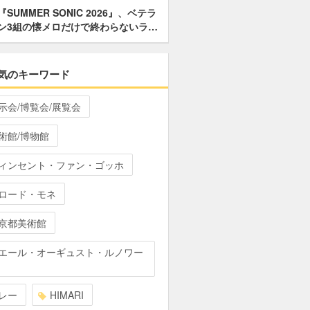
『SUMMER SONIC 2026』、ベテラ
ン3組の懐メロだけで終わらないラ…
気のキーワード
示会/博覧会/展覧会
術館/博物館
ィンセント・ファン・ゴッホ
ロード・モネ
京都美術館
エール・オーギュスト・ルノワー
レー
HIMARI