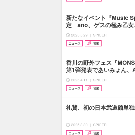
新たなイベント『Music S
定 ano、ゲスの極み乙女、Lu
2025.5.29 ｜ SPICER
ニュース
音楽
香川の野外フェス『MONSTE
第1弾発表であいみょん、AK
2025.4.11 ｜ SPICER
ニュース
音楽
礼賛、初の日本武道館単独
2025.3.30 ｜ SPICER
ニュース
音楽