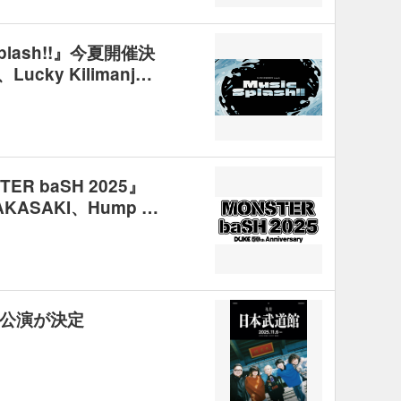
plash!!』今夏開催決
cky Kilimanj…
R baSH 2025』
ASAKI、Hump …
公演が決定