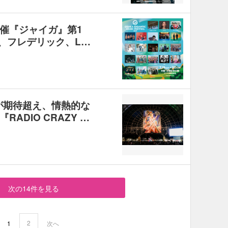
催『ジャイガ』第1
on、フレデリック、L…
組が期待超え、情熱的な
ADIO CRAZY …
次の14件を見る
2
1
次へ