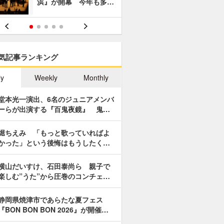
浜』が開幕 今年も多…
あやつり人
気記事ランキング
ly
Weekly
Monthly
堂本光一演出、6名のジュニアメンバ
ーらが出演する『百鬼夜鏡』 鬼…
堀ちえみ 「もっと歌っていればよ
かった」という後悔はもうしたく…
横山だいすけ、石田泰尚ら 親子で
楽しむ”うた”から圧巻のコンチェ…
静岡県焼津市であらたな夏フェス
『BON BON BON 2026』が開催…