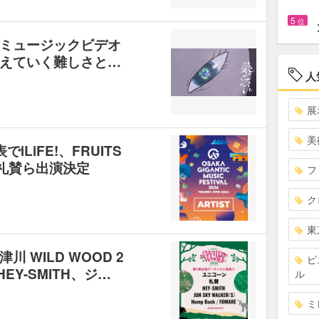
5
位
ミュージックビデオ
えていく難しさと…
人
展
美
LiFE!、FRUITS
ts、礼賛ら出演決定
フ
ク
東
 WILD WOOD 2
ピ
EY-SMITH、ジ…
ル
ミ