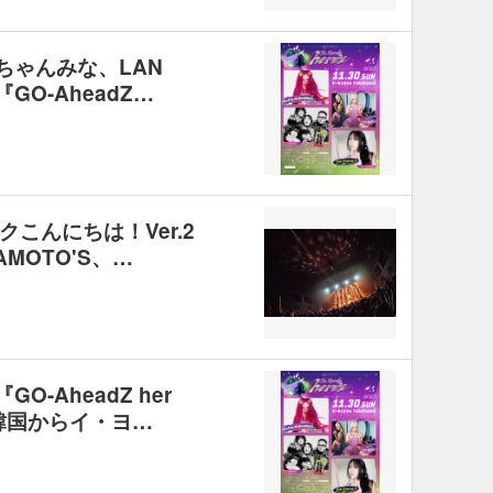
ちゃんみな、LAN
O-AheadZ…
こんにちは！Ver.2
MOTO'S、…
-AheadZ her
韓国からイ・ヨ…