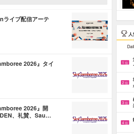
zonライブ配信アーテ
人
Dai
boree 2026』タイ
1
位
2
位
3
位
boree 2026』開
RDEN、礼賛、Sau…
4
位