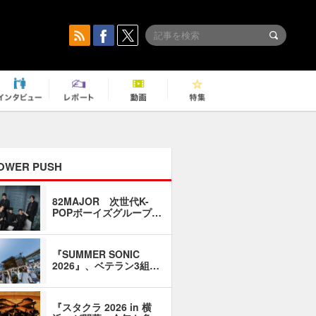
OWER PUSH
82MAJOR 次世代K-
「同窓会に
POPボーイズグループ…
い」――1
『SUMMER SONIC
石井琢磨「
2026』、ベテラン3組…
なるように
『スタクラ 2026 in 横
横内謙介×