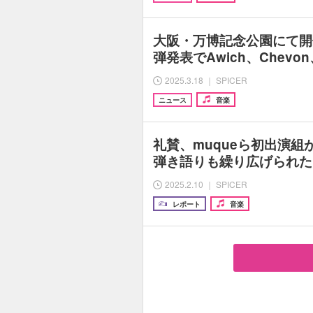
大阪・万博記念公園にて開
弾発表でAwich、Chev
2025.3.18 ｜ SPICER
ニュース
音楽
礼賛、muqueら初出演
弾き語りも繰り広げられた『R
2025.2.10 ｜ SPICER
レポート
音楽