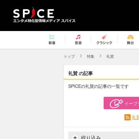
トップ
特集
礼賛
礼賛 の記事
SPICEの礼賛の記事の一覧です
イープ
礼
絞り込み