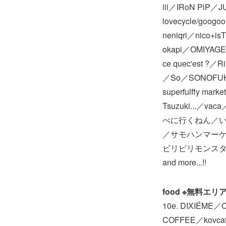
iii／IRoN PiP
lovecycle/goo
neniqri／nico+
okapi／OMIYAGE/
ce quec'est ?
／So／SONOFUKU 
superfulffy ma
Tsuzuki...／
べに行くねん／いと
／サモハンマーケ
ビリビリモンスタ
and more...!!
food ※無料エリ
10e. DIXIÉME／
COFFEE／kovcaf