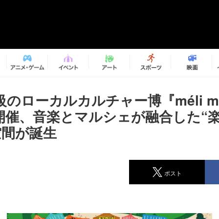
のローカルカルチャー博『méli mé
a』開催、音楽とマルシェが融合した“
空間が誕生
ポスト