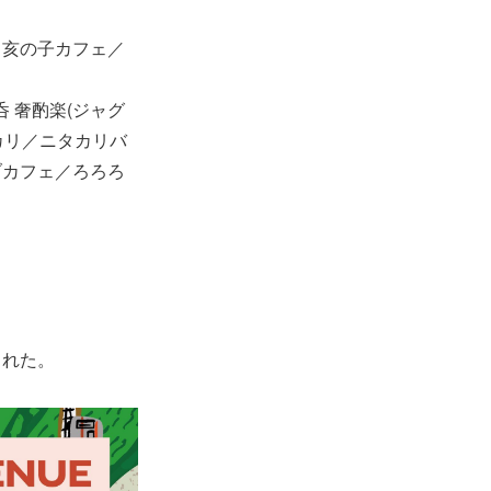
◯／亥の子カフェ／
呑 奢酌楽(ジャグ
カリ／ニタカリバ
ブカフェ／ろろろ
された。