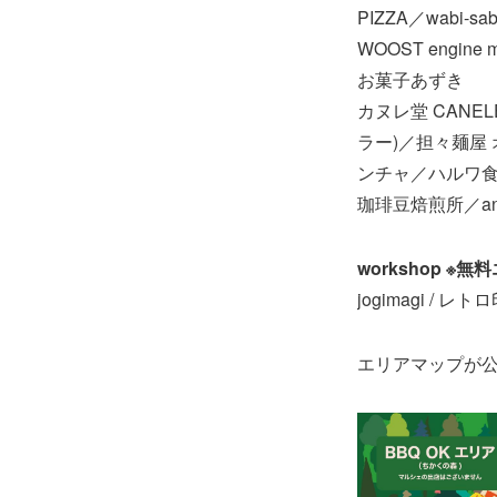
PIZZA／wabi-
WOOST eng
お菓子あずき
カヌレ堂 CANE
ラー)／担々麺屋
ンチャ／ハルワ
珈琲豆焙煎所／and m
workshop ※無
jogimagi / レ
エリアマップが