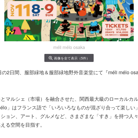
méli mélo osaka
画像を全て表示（5件）
日の2日間、
服部緑地＆服部緑地野外音楽堂にて『méli mélo o
楽とマルシェ（市場）を融合させた、関西最大級のローカルカ
i mélo」はフランス語で「いろいろなものが混ざり合って楽し
ッション、アート、グルメなど、さまざまな「すき」を持つ人
越える空間を目指す。