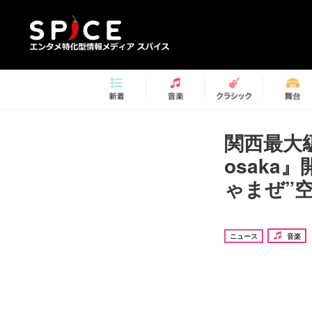
関西最大級
osak
ゃまぜ”
ニュース
音楽