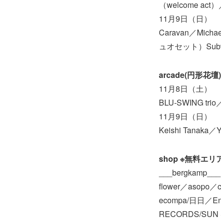
（welcome act）／a
11月9日（日）
Caravan／M
ュオセット）Subwa
arcade(円形花
11月8日（土）
BLU-SWING tr
11月9日（日）
Keishi Tan
shop ※無料エリ
___bergkamp__
flower／asopo
ecompa/日日／Enne
RECORDS/SUN SU