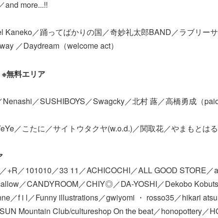
nd more...!!
ichael Kaneko／踊ってばかりの国／奇妙礼太郎BAND／ラブリ
y ／Daydream（welcome act）
壇) ※無料エリア
io／Nenashi／SUSHIBOYS／Swagcky／北村 蕗／高橋勇成（paio
aka／YeYe／こたに／サイトウタクヤ(w.o.d.)／関取花／やまもとは
ア
_／+R／101010／33 11／ACHICOCHI／ALL GOOD STORE／ami
／callow／CANDYROOM／CHIY◎／DA-YOSHI／Dekobo Kobu
／f i l／Funny illustrations／gwiyomi ・ rosso35／hikari at
N Mountain Club/cultureshop On the beat／honopotter