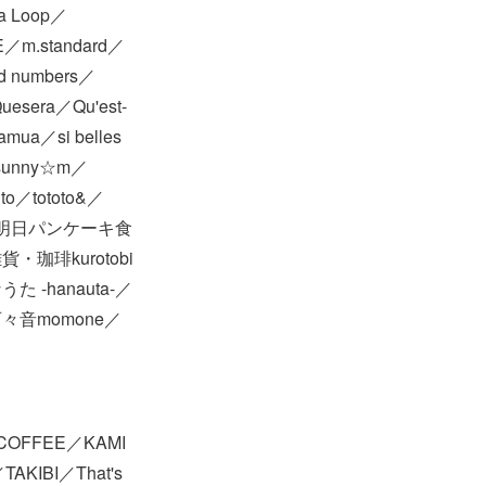
a Loop／
E／m.standard／
d numbers／
uesera／Qu'est-
mua／si belles
／sunny☆m／
ito／tototo&／
彩衣／明日パンケーキ食
琲kurotobi
hanauta-／
音momone／
E COFFEE／KAMI
TAKIBI／That's