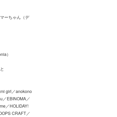
ーサマーちゃん（デ
nia）
ると
 girl／anokono
tsu／EBINOMA／
sume／HOLIDAY!
y／HOOPS CRAFT／