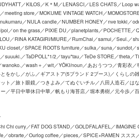
／JUDYHATT／KILOS／K＊M／LENASCI／LES CHATS／Loop w
goo／meeting store／MOKUME VINTAGE WATCH／MOMOSTOR
isTnukumaru／NULA candle／NUMBER HONEY／nve tokki／od
poi／on the grass／PIXIE DU／planetplants／POCHETTE／Q
／RiLOU／RINA KATAGIRI/MIURE／RumChai／samui／Seul.／sha
closet／SPACE ROOTS furniture／sulka／suna／sundot
rket／suuuki.／TaDPOLL*1/2／tayu*tau／TeDe STORE／theta／T
vaca／wanoko.／wash＋／wit／YŌKI/noun／あおうつつ／青
をかし／がふ／ギアストア(5ブランド 2ブース)／くらしの雑貨・珈
ット／旅ト眼鏡／つきよみ／てぬぐいチル／八田人造石／はなうた -
ー／平日中華休日中華／帆もり海苔店／堀本勇樹／元今歩／百々
ア
Chi Chi curry／FAT DOG STAND／GOLDFALAFEL／IMAGIN
e／obrarte／Ourlog coffee／pieces／SPICE×RAMEN ススス／