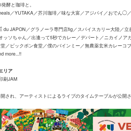
sabi発酵と珈琲と。
ine meals／YUTAKA／芥川珈琲／味な大富／アジパイ／おでん
LÉ du JAPON／グラノーラ専門店fig／スパイスカリー大陸／立
 オッソちゃん／出逢って5秒でカレー／デパート／ニカイノア
食堂／ピックポン食堂／僕のバインミー／無農薬玄米カレーコ
ore...!!
料エリア
トロ印刷JAM
公開され、アーティストによるライブのタイムテーブルが公開