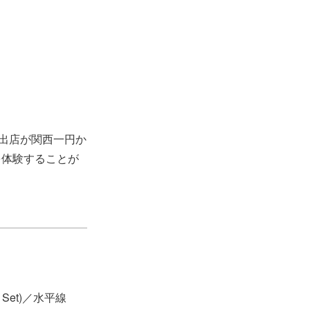
の出店が関西一円か
を体験することが
 Set)／水平線