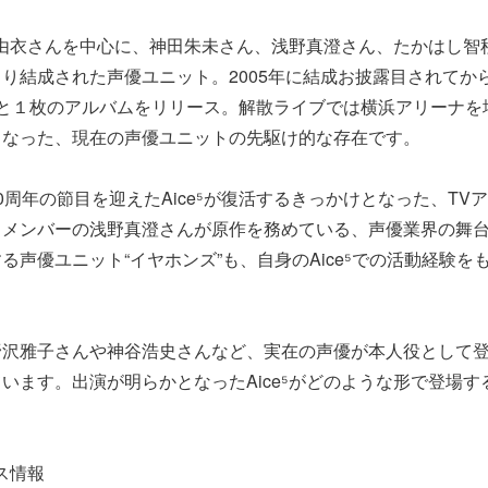
江由衣さんを中心に、神田朱未さん、浅野真澄さん、たかはし智
り結成された声優ユニット。2005年に結成お披露目されてか
ルと１枚のアルバムをリリース。解散ライブでは横浜アリーナを
となった、現在の声優ユニットの先駆け的な存在です。
周年の節目を迎えたAice⁵が復活するきっかけとなった、TV
、メンバーの浅野真澄さんが原作を務めている、声優業界の舞
る声優ユニット“イヤホンズ”も、自身のAice⁵での活動経験を
沢雅子さんや神谷浩史さんなど、実在の声優が本人役として登
います。出演が明らかとなったAice⁵がどのような形で登場
ース情報