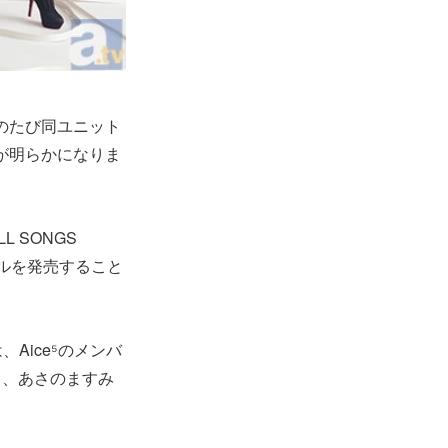
のたび同ユニット
が明らかになりま
 SONGS
グルを発売すること
、Aice⁵のメンバ
る、あさのますみ