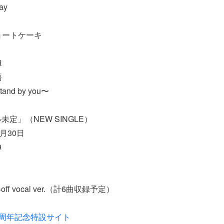
ay
ョートケーキ
R
語
tand by you〜
ル未定」（NEW SINGLE）
月30日
9
＞
 vocal ver.（計6曲収録予定）
成10周年記念特設サイト