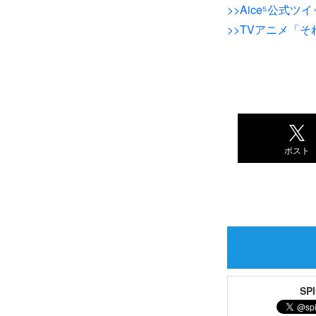
>>Aice⁵公式ツイ
>>TVアニメ「
ポスト
S