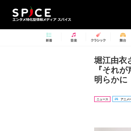
堀江由衣
『それが
明らかに
ニュース
アニメ/