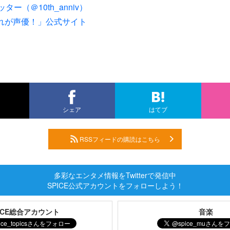
ッター（＠10th_anniv）
それが声優！」公式サイト
シェア
はてブ
RSSフィードの購読はこちら
多彩なエンタメ情報をTwitterで発信中
SPICE公式アカウントをフォローしよう！
PICE総合アカウント
音楽