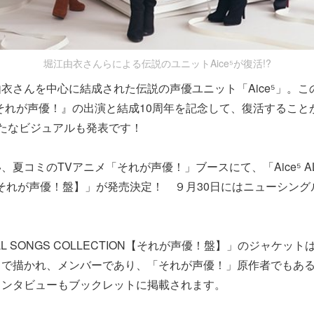
堀江由衣さんらによる伝説のユニットAice⁵が復活!?
さんを中心に結成された伝説の声優ユニット「Aice⁵」。こ
それが声優！』の出演と結成10周年を記念して、復活すること
たなビジュアルも発表です！
コミのTVアニメ「それが声優！」ブースにて、「Aice⁵ ALL
ON【それが声優！盤】」が発売決定！ ９月30日にはニューシン
！
LL SONGS COLLECTION【それが声優！盤】」のジャケットは
ラで描かれ、メンバーであり、「それが声優！」原作者でもあ
インタビューもブックレットに掲載されます。