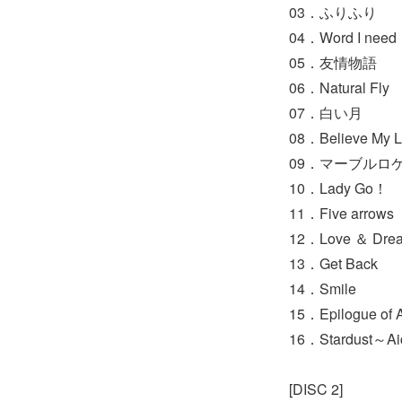
03．ふりふり
04．Word I need
05．友情物語
06．Natural Fly
07．白い月
08．Believe My 
09．マーブルロ
10．Lady Go！
11．Five arrows
12．Love ＆ Dre
13．Get Back
14．Smile
15．Epilogue of 
16．Stardust～
[DISC 2]