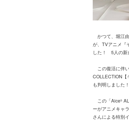
かつて、堀江由衣
が、TVアニメ『
した！ 5人の新
この復活に伴い、夏
COLLECTI
も判明しました
この「Aice⁵ A
ーがアニメキャ
さんによる特別