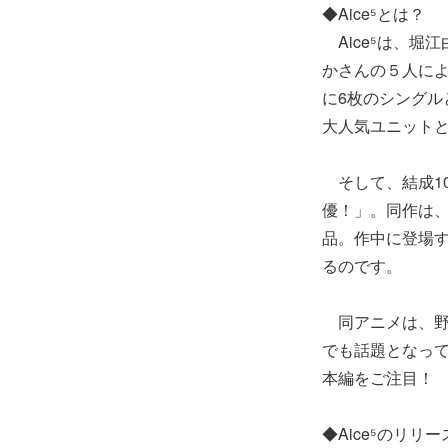
◆Aice⁵とは？
Aice⁵は、堀
かさんの５人によ
に6枚のシング
大人気ユニット
そして、結成10
優！」。同作は
品。作中に登場す
るのです。
同アニメは、野
でも話題となって
本編をご注目！
◆Aice⁵のリリ