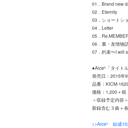
01．Brand new d
02．Eternity
03．ショートシ
04．Letter
05．Re.MEMBE
06．裏・友情物
07．約束〜I will s
●Aice⁵「タイト
発売日：2015年9
品番：KICM-162
価格：1,200＋税
＜収録予定内容
新録含む３曲＋各off
>>Aice⁵ 結