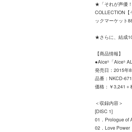
★「それが声優！」
COLLECTI
ックマーケット8
★さらに、結成1
【商品情報】
●Aice⁵「Aice
発売日：2015年
品番：NKCD-671
価格：￥3,241＋
＜収録内容＞
[DISC 1]
01．Prologue of 
02．Love Power