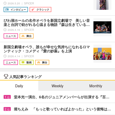
2026.5.20 ｜ SPICER
インタビュー
クラシック
びわ湖ホールの名作オペラを新国立劇場で 美しい音
楽と台詞で紡がれる心温まる物語『森は生きている…
2026.4.16 ｜ SPICER
ニュース
舞台
新国立劇場オペラ、誰もが幸せな気持ちになれるロマ
ンティック・コメディ『愛の妙薬』を上演
2026.4.14 ｜ SPICER
ニュース
動画
舞台
人気記事ランキング
Daily
Weekly
Monthly
堂本光一演出、6名のジュニアメンバーらが出演する『百…
1
位
堀ちえみ 「もっと歌っていればよかった」という後悔は…
2
位