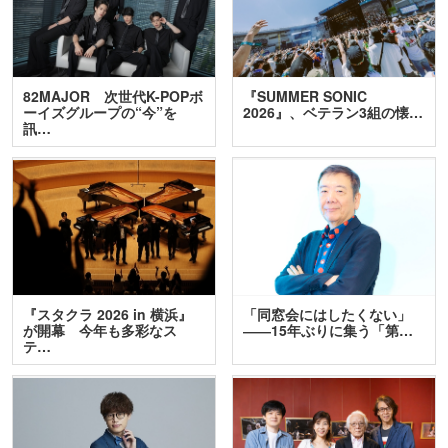
82MAJOR 次世代K-POPボ
『SUMMER SONIC
ーイズグループの“今”を
2026』、ベテラン3組の懐…
訊…
『スタクラ 2026 in 横浜』
「同窓会にはしたくない」
が開幕 今年も多彩なス
――15年ぶりに集う「第…
テ…