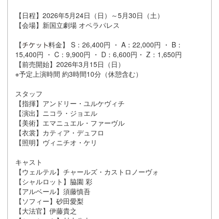
【日程】2026年5月24日（日）～5月30日（土）
【会場】新国立劇場 オペラパレス
【
料金】 S：26,400円 ・ A：22,000円 ・ B：
15,400円 ・ C：9,900円 ・ D：6,600円・ Z：1,650円
【前売開始】2026年3月15日（日）
※予定上演時間 約3時間10分（休憩含む）
スタッフ
【指揮】アンドリー・ユルケヴィチ
【演出】ニコラ・ジョエル
【美術】エマニュエル・ファーヴル
【衣裳】カティア・デュフロ
【照明】ヴィニチオ・ケリ
キャスト
【ウェルテル】チャールズ・カストロノーヴォ
【シャルロット】脇園 彩
【アルベール】須藤慎吾
【ソフィー】砂田愛梨
【大法官】伊藤貴之