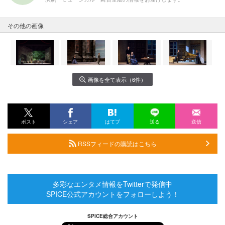
その他の画像
画像を全て表示（6件）
ポスト
シェア
はてブ
送る
送信
RSSフィードの購読はこちら
多彩なエンタメ情報をTwitterで発信中
SPICE公式アカウントをフォローしよう！
SPICE総合アカウント