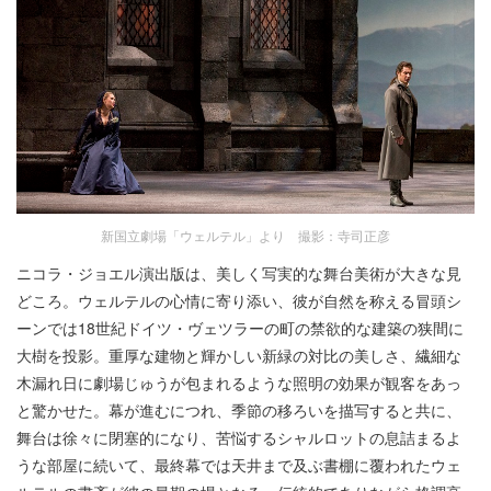
新国立劇場「ウェルテル」より 撮影：寺司正彦
ニコラ・ジョエル演出版は、美しく写実的な舞台美術が大きな見
どころ。ウェルテルの心情に寄り添い、彼が自然を称える冒頭シ
ーンでは18世紀ドイツ・ヴェツラーの町の禁欲的な建築の狭間に
大樹を投影。重厚な建物と輝かしい新緑の対比の美しさ、繊細な
木漏れ日に劇場じゅうが包まれるような照明の効果が観客をあっ
と驚かせた。幕が進むにつれ、季節の移ろいを描写すると共に、
舞台は徐々に閉塞的になり、苦悩するシャルロットの息詰まるよ
うな部屋に続いて、最終幕では天井まで及ぶ書棚に覆われたウェ