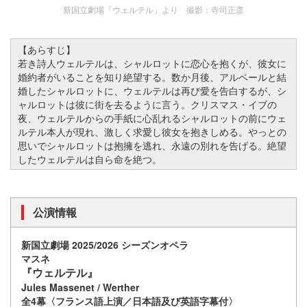
新国立劇場「ウェルテル」より 撮影：寺司正彦
【あらすじ】
若き詩人ウェルテルは、シャルロットに恋心を抱くが、彼女に
婚約者がいることを知り絶望する。数か月後、アルベールと結
婚したシャルロットに、ウェルテルは再び愛を告白するが、シ
ャルロットは彼に街を去るように言う。クリスマス・イブの
夜、ウェルテルからの手紙に心乱れるシャルロットの前にウェ
ルテル本人が現れ、激しく求愛し彼女を抱きしめる。やっとの
思いでシャルロットは抱擁を逃れ、永遠の別れを告げる。絶望
したウェルテルは自ら命を絶つ。
公演情報
新国立劇場 2025/2026 シーズンオペラ
マスネ
『ウェルテル』
Jules Massenet / Werther
全4幕〈フランス語上演／日本語及び英語字幕付〉