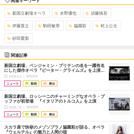
関連キーワード
新国立劇場オペラ
水野優也
須藤慎吾
伊藤貴之
駒田敏章
脇園彩
村上公太
砂田愛梨
関連記事
新国立劇場、ベンジャミン・ブリテンの名を一躍有名
にした傑作オペラ『ピーター・グライムズ』を上演…
2026.8.3 ｜ SPICER
ニュース
動画
舞台
新国立劇場、ロッシーニのチャーミングなオペラ・ブ
ッファが初登場 『イタリアのトルコ人』を上演
2026.7.6 ｜ SPICER
ニュース
動画
舞台
スカラ座で快挙のメゾソプラノ脇園彩が語る、オペラ
『ウェルテル』の魅力と人間の核