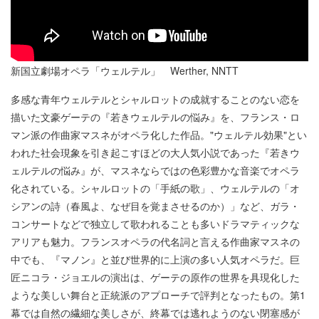
新国立劇場オペラ「ウェルテル」 Werther, NNTT
多感な青年ウェルテルとシャルロットの成就することのない恋を
描いた文豪ゲーテの『若きウェルテルの悩み』を、フランス・ロ
マン派の作曲家マスネがオペラ化した作品。"ウェルテル効果"とい
われた社会現象を引き起こすほどの大人気小説であった『若きウ
ェルテルの悩み』が、マスネならではの色彩豊かな音楽でオペラ
化されている。シャルロットの「手紙の歌」、ウェルテルの「オ
シアンの詩（春風よ、なぜ目を覚まさせるのか）」など、ガラ・
コンサートなどで独立して歌われることも多いドラマティックな
アリアも魅力。フランスオペラの代名詞と言える作曲家マスネの
中でも、『マノン』と並び世界的に上演の多い人気オペラだ。巨
匠ニコラ・ジョエルの演出は、ゲーテの原作の世界を具現化した
ような美しい舞台と正統派のアプローチで評判となったもの。第1
幕では自然の繊細な美しさが、終幕では逃れようのない閉塞感が