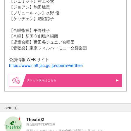
【シュミット】村上公太
【ジョアン】駒田敏章
【ブリュールマン】水野 優
【ケッチェン】肥沼諒子
【合唱指揮】平野桂子
【合唱】新国立劇場合唱団
【児童合唱】世田谷ジュニア合唱団
【管弦楽】東京フィルハーモニー交響楽団
公演情報 WEB サイト
https://www.nntt.jac.go.jp/opera/werther/
購入はこちら
SPICER
TheatriX!
舞台情報専門SPICER
演劇・ミュージカル・舞台全般の情報をお届けします。