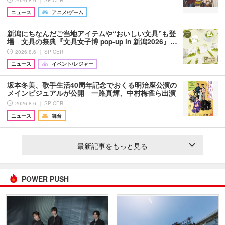
2026.8.6 ｜ SPICER
ニュース
アニメ/ゲーム
新潟にちなんだご当地アイテムや“おいしい文具”も登
場 文具の祭典『文具女子博 pop-up in 新潟2026』…
2026.8.6 ｜ SPICER
ニュース
イベント/レジャー
坂本冬美、歌手生活40周年記念でおくる明治座公演の
メインビジュアルが公開 一路真輝、中村梅雀ら出演
2026.8.6 ｜ SPICER
ニュース
舞台
最新記事をもっと見る
POWER PUSH