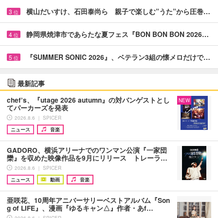
横山だいすけ、石田泰尚ら 親子で楽しむ”うた”から圧巻…
3
位
静岡県焼津市であらたな夏フェス『BON BON BON 2026…
4
位
『SUMMER SONIC 2026』、ベテラン3組の懐メロだけで…
5
位
最新記事
chef’s、『utage 2026 autumn』の対バンゲストとし
NEW
てパーカーズを発表
2026.8.6 ｜ SPICER
ニュース
音楽
GADORO、横浜アリーナでのワンマン公演『一家団
欒』を収めた映像作品を9月にリリース トレーラ…
2026.8.6 ｜ SPICER
ニュース
動画
音楽
亜咲花、10周年アニバーサリーベストアルバム『Son
g of LIFE』、漫画『ゆるキャン△』作者・あf…