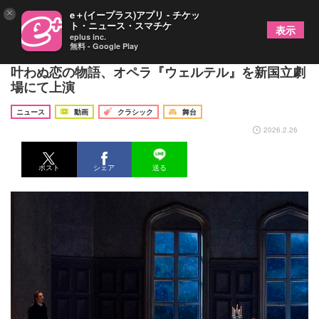
×
e＋(イープラス)アプリ - チケッ
ト・ニュース・スマチケ
表示
eplus inc.
無料 - Google Play
愛の歓び、そして痛み 詩人ウェルテルの美しくも
叶わぬ恋の物語、オペラ『ウェルテル』を新国立劇
場にて上演
ニュース
動画
クラシック
舞台
2026.2.26
ポスト
シェア
送る