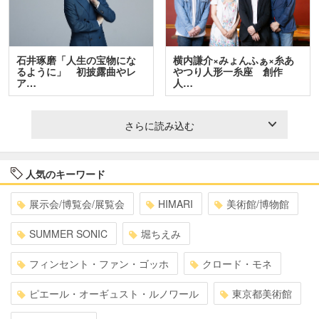
石井琢磨「人生の宝物にな
横内謙介×みょんふぁ×糸あ
るように」 初披露曲やレ
やつり人形一糸座 創作
ア…
人…
さらに読み込む
人気のキーワード
展示会/博覧会/展覧会
HIMARI
美術館/博物館
SUMMER SONIC
堀ちえみ
フィンセント・ファン・ゴッホ
クロード・モネ
ピエール・オーギュスト・ルノワール
東京都美術館