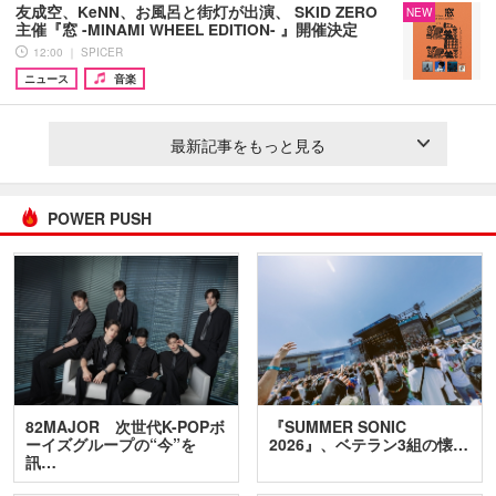
友成空、KeNN、お風呂と街灯が出演、 SKID ZERO
NEW
主催『窓 -MINAMI WHEEL EDITION- 』開催決定
12:00 ｜ SPICER
ニュース
音楽
最新記事をもっと見る
POWER PUSH
82MAJOR 次世代K-POPボ
『SUMMER SONIC
ーイズグループの“今”を
2026』、ベテラン3組の懐…
訊…