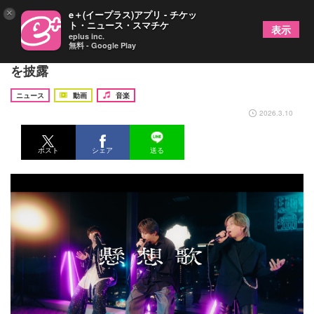
×
e＋(イープラス)アプリ - チケッ
ト・ニュース・スマチケ
表示
eplus inc.
無料 - Google Play
れん、鈴木鈴木とのコラボ動画が公開 「懸想歌」
を披露
ニュース
動画
音楽
2026.3.10
ポスト
シェア
送る