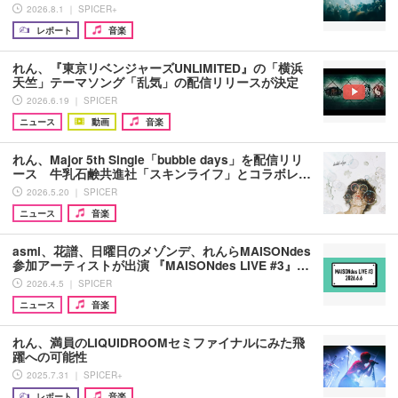
2026.8.1 ｜ SPICER+
レポート
音楽
れん、『東京リベンジャーズUNLIMITED』の「横浜
天竺」テーマソング「乱気」の配信リリースが決定
2026.6.19 ｜ SPICER
ニュース
動画
音楽
れん、Major 5th Single「bubble days」を配信リリ
ース 牛乳石鹸共進社「スキンライフ」とコラボレ…
2026.5.20 ｜ SPICER
ニュース
音楽
asmi、花譜、日曜日のメゾンデ、れんらMAISONdes
参加アーティストが出演 『MAISONdes LIVE #3』…
2026.4.5 ｜ SPICER
ニュース
音楽
れん、満員のLIQUIDROOMセミファイナルにみた飛
躍への可能性
2025.7.31 ｜ SPICER+
レポート
音楽