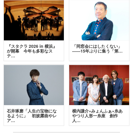
『スタクラ 2026 in 横浜』
「同窓会にはしたくない」
が開幕 今年も多彩なス
――15年ぶりに集う「第…
テ…
石井琢磨「人生の宝物にな
横内謙介×みょんふぁ×糸あ
るように」 初披露曲やレ
やつり人形一糸座 創作
ア…
人…