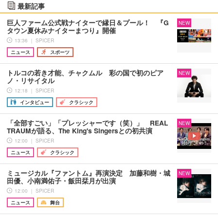
最新記事
巨人ファーム公式戦ナイターで縁日＆プール！ 『G
NEW
タウン夏休みナイターまつり』開催
13:36 ｜ SPICER
ニュース
スポーツ
トルコの若き才能、チャクムル 彩の国で初のピア
NEW
ノ・リサイタル
12:18 ｜ SPICER
インタビュー
クラシック
「全部すごい」「プレッシャーです（笑）」 REAL
NEW
TRAUMが語る、The King's Singersとの初共演
12:00 ｜ SPICER
ニュース
クラシック
ミュージカル『ファントム』再演決定 加藤和樹・城
NEW
田優、小南満佑子・飯田栞月が出演
12:00 ｜ SPICER
ニュース
舞台