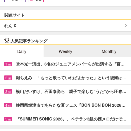
関連サイト
れん X
人気記事ランキング
Daily
Weekly
Monthly
堂本光一演出、6名のジュニアメンバーらが出演する『百…
1
位
堀ちえみ 「もっと歌っていればよかった」という後悔は…
2
位
横山だいすけ、石田泰尚ら 親子で楽しむ”うた”から圧巻…
3
位
静岡県焼津市であらたな夏フェス『BON BON BON 2026…
4
位
『SUMMER SONIC 2026』、ベテラン3組の懐メロだけで…
5
位