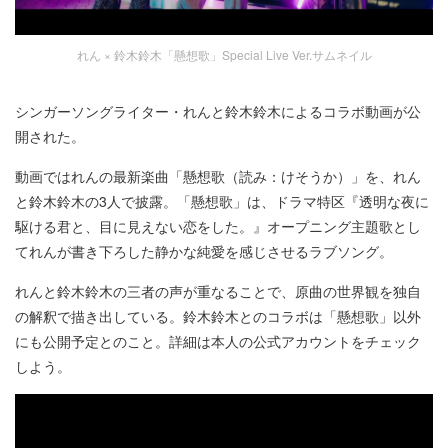
れん × 鈴木鈴木「懸想歌」Special Live Ver.サムネイル
シンガーソングライター・れんと鈴木鈴木によるコラボ動画が公
開された。
動画ではれんの最新楽曲「懸想歌（読み：けそうか）」を、れん
と鈴木鈴木の3人で披露。「懸想歌」は、ドラマ特区『透明な夜に
駆ける君と、目に見えない恋をした。』オープニング主題歌とし
てれんが書き下ろした静かな純愛を感じさせるラブソング。
れんと鈴木鈴木の三者の声が重なることで、原曲の世界観を独自
の解釈で描き出している。鈴木鈴木とのコラボは「懸想歌」以外
にも公開予定とのこと。詳細は本人の公式アカウントをチェック
しよう。