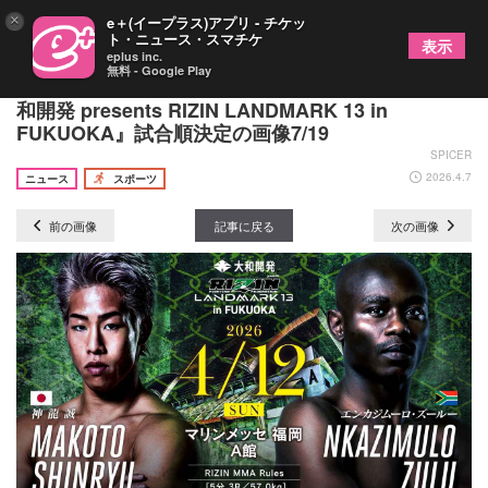
×
e＋(イープラス)アプリ - チケッ
ト・ニュース・スマチケ
表示
eplus inc.
無料 - Google Play
ファイナルはシェイドゥラエフvs久保優太！ 『大
和開発 presents RIZIN LANDMARK 13 in
FUKUOKA』試合順決定の画像7/19
SPICER
2026.4.7
ニュース
スポーツ
前の画像
記事に戻る
次の画像