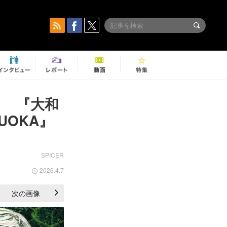
！ 『大和
UKUOKA』
SPICER
2026.4.7
次の画像