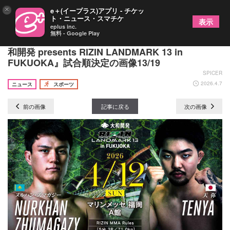
×
e＋(イープラス)アプリ - チケッ
ト・ニュース・スマチケ
表示
eplus inc.
無料 - Google Play
ファイナルはシェイドゥラエフvs久保優太！ 『大
和開発 presents RIZIN LANDMARK 13 in
FUKUOKA』試合順決定の画像13/19
SPICER
2026.4.7
ニュース
スポーツ
前の画像
記事に戻る
次の画像