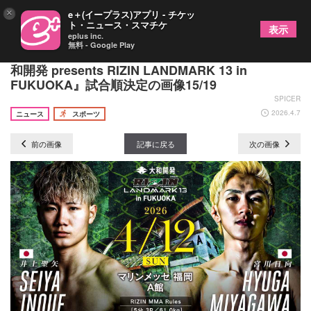
×
e＋(イープラス)アプリ - チケッ
ト・ニュース・スマチケ
表示
eplus inc.
無料 - Google Play
ファイナルはシェイドゥラエフvs久保優太！ 『大
和開発 presents RIZIN LANDMARK 13 in
FUKUOKA』試合順決定の画像15/19
SPICER
2026.4.7
ニュース
スポーツ
前の画像
記事に戻る
次の画像