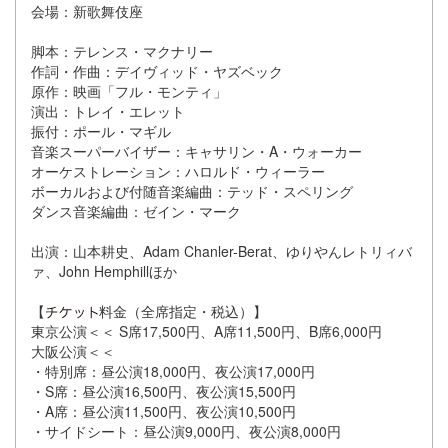
会場：新歌舞伎座
脚本：テレンス・マクナリー
作詞・作曲：デイヴィッド・ヤズベック
原作：映画「フル・モンティ」
演出：トレイ・エレット
振付：ポール・マギル
音楽スーパーバイザー：キャサリン・A・ウォーカー
オーケストレーション：ハロルド・ウィーラー
ボーカルおよび付随音楽編曲：テッド・スペリング
ダンス音楽編曲：ゼイン・マーク
出演：山本耕史、Adam Chanler-Berat、ゆりやんレトリィバ
ァ、John Hemphillほか
【
料金（全席指定・税込）】
東京公演＜＜ S席17,500円、A席11,500円、B席6,000円
大阪公演＜＜
・特別席：昼公演18,000円、夜公演17,000円
・S席：昼公演16,500円、夜公演15,500円
・A席：昼公演11,500円、夜公演10,500円
・サイドシート：昼公演9,000円、夜公演8,000円