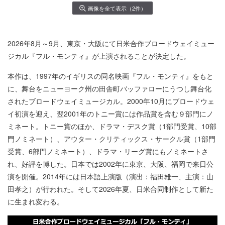
画像を全て表示（2件）
2026年8月～9月、東京・大阪にて日米合作ブロードウェイミュー
ジカル『フル・モンティ』が上演されることが決定した。
本作は、1997年のイギリスの同名映画『フル・モンティ』をもと
に、舞台をニューヨーク州の田舎町バッファローにうつし舞台化
されたブロードウェイミュージカル。2000年10月にブロードウェ
イ初演を迎え、翌2001年のトニー賞には作品賞を含む９部門にノ
ミネート。トニー賞のほか、ドラマ・デスク賞（1部門受賞、10部
門ノミネート）、アウター・クリティックス・サークル賞（1部門
受賞、6部門ノミネート）、ドラマ・リーグ賞にもノミネートさ
れ、好評を博した。日本では2002年に東京、大阪、福岡で来日公
演を開催。2014年には日本語上演版（演出：福田雄一、主演：山
田孝之）が行われた。そして2026年夏、日米合同制作として新た
に生まれ変わる。