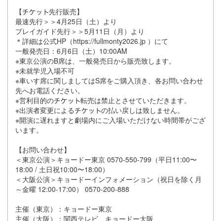
【
先行販売】
最速先行＞＞4月25日（土）より
プレイガイド先行＞＞5月11日（月）より
＊詳細は公式HP（https://fullmonty2026.jp ）にて
一般発売日：6月6日（土）10:00AM
※東京公演のB席は、一般発売日から販売致します。
※未就学児入場不可
※車いす席に関しましてはS席をご購入頂き、各お問い合わせ
先へお電話ください。
※営利目的の
転売は禁止とさせていただきます。
※出演者変更による
の払い戻しは致しません。
※開演に遅れますと劇場内にご入場いただけない時間帯がござ
います。
【お問い合わせ】
＜東京公演＞キョードー東京 0570-550-799（平日11:00〜
18:00 / 土日祝10:00〜18:00）
＜大阪公演＞キョードーインフォメーション（祝日を除く月
～金曜 12:00-17:00） 0570-200-888
主催（東京）：キョードー東京
主催（大阪）：関西テレビ、キョードー大阪