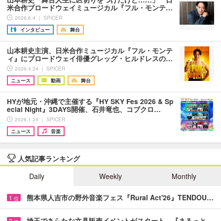
米合作ブロードウェイミュージカル『フル・モンテ…
2026.6.4 ｜ SPICER
インタビュー
舞台
山本耕史主演、日米合作ミュージカル『フル・モンテ
ィ』にブロードウェイ俳優グレッグ・ヒルドレスの…
2026.4.24 ｜ SPICER
ニュース
動画
舞台
HYが地元・沖縄で主催する『HY SKY Fes 2026 & Sp
ecial Night』3DAYS開催、石井竜也、コブクロ…
2026.1.24 ｜ SPICER
ニュース
音楽
人気記事ランキング
Daily
Weekly
Monthly
熊本県人吉市の野外音楽フェス『Rural Act'26』TENDOU…
1
位
埼玉であらたな文具販売イベントがスタート 『まるっと…
2