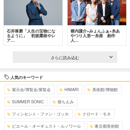
石井琢磨「人生の宝物にな
横内謙介×みょんふぁ×糸あ
るように」 初披露曲やレ
やつり人形一糸座 創作
ア…
人…
さらに読み込む
人気のキーワード
展示会/博覧会/展覧会
HIMARI
美術館/博物館
SUMMER SONIC
堀ちえみ
フィンセント・ファン・ゴッホ
クロード・モネ
ピエール・オーギュスト・ルノワール
東京都美術館