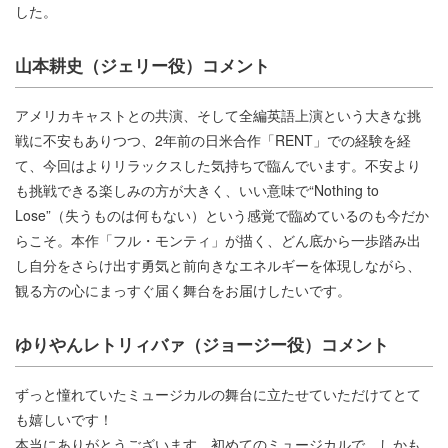
した。
山本耕史（ジェリー役）コメント
アメリカキャストとの共演、そして全編英語上演という大きな挑
戦に不安もありつつ、2年前の日米合作「RENT」での経験を経
て、今回はよりリラックスした気持ちで臨んでいます。不安より
も挑戦できる楽しみの方が大きく、いい意味で“Nothing to
Lose”（失うものは何もない）という感覚で臨めているのも今だか
らこそ。本作「フル・モンティ」が描く、どん底から一歩踏み出
し自分をさらけ出す勇気と前向きなエネルギーを体現しながら、
観る方の心にまっすぐ届く舞台をお届けしたいです。
ゆりやんレトリィバァ（ジョージー役）コメント
ずっと憧れていたミュージカルの舞台に立たせていただけてとて
も嬉しいです！
本当にありがとうございます。初めてのミュージカルで、しかも