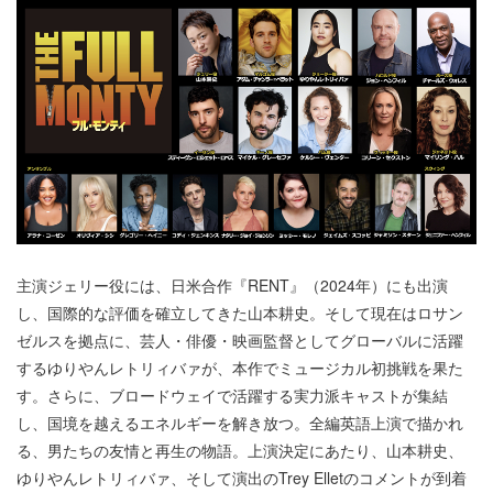
主演ジェリー役には、日米合作『RENT』（2024年）にも出演
し、国際的な評価を確立してきた山本耕史。そして現在はロサン
ゼルスを拠点に、芸人・俳優・映画監督としてグローバルに活躍
するゆりやんレトリィバァが、本作でミュージカル初挑戦を果た
す。さらに、ブロードウェイで活躍する実力派キャストが集結
し、国境を越えるエネルギーを解き放つ。全編英語上演で描かれ
る、男たちの友情と再生の物語。上演決定にあたり、山本耕史、
ゆりやんレトリィバァ、そして演出のTrey Elletのコメントが到着