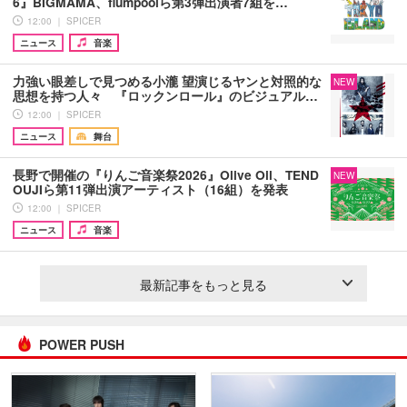
6』BIGMAMA、flumpoolら第3弾出演者7組を…
12:00 ｜ SPICER
ニュース
音楽
力強い眼差しで見つめる小瀧 望演じるヤンと対照的な
NEW
思想を持つ人々 『ロックンロール』のビジュアル…
12:00 ｜ SPICER
ニュース
舞台
長野で開催の『りんご音楽祭2026』Olive Oil、TEND
NEW
OUJIら第11弾出演アーティスト（16組）を発表
12:00 ｜ SPICER
ニュース
音楽
最新記事をもっと見る
POWER PUSH