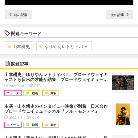
前の記事
次の記事
関連キーワード
山本耕史
ゆりやんレトリィバァ
関連記事
山本耕史、ゆりやんレトリィバァ、ブロードウェイキ
ャストら日米の才能が結集 ブロードウェイミュー…
2026.7.28 ｜ SPICER
ニュース
動画
舞台
主演・山本耕史のインタビュー映像が到着 日米合作
ブロードウェイミュージカル『フル・モンティ』
2026.6.5 ｜ SPICER
ニュース
動画
舞台
山本耕史「舞台人生に区切りをつけたけど……」 日