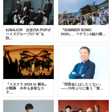
82MAJOR 次世代K-POPボ
『SUMMER SONIC
ーイズグループの“今”を
2026』、ベテラン3組の懐…
訊…
『スタクラ 2026 in 横浜』
「同窓会にはしたくない」
が開幕 今年も多彩なス
――15年ぶりに集う「第…
テ…