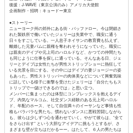
後援：J-WAVE（東京公演のみ）アメリカ大使館
企画制作・招聘：キョードー東京
●ストーリー
ニューヨーク州の郊外にある街・バッファロー。今は閉鎖さ
れた製鉄所で働いていたジェリーは失業中で、職安に通う
日々をすごしている。一人息子ネイサンの教育費も払えず、
離婚した元妻パムに親権を奪われそうになっていた。職安に
は親友のデイブや元上司のハロルドなど、かつての仲間たち
も同じように仕事を探しに通っている。そんなある日、ジェ
リーとデイブは女性たちが男性ストリップショーに熱狂して
いる光景を目にする。その中にはデイブの妻ジョージーの姿
もあった。男性ストリッパーの肉体美などについて興奮気味
に話している様子に衝撃を受けたジェリーは「自分たちもス
トリップで一儲けできるのでは」と思い立つ。
メンバーに集まったのは体型にコンプレックスを抱えるデイ
ブ、内気なマルコム、社交ダンス経験のある元上司ハロル
ド、年配のホース、そして自信満々のイーサンなど事情も性
格もバラバラな男たち。慣れないダンスに悪戦苦闘しながら
も、彼らは少しずつ心を通わせていく。やがて彼らは、”全て
をさらけ出す” という大胆なアイデアに挑もうとするが、さ
まざまな壁が立ちはだかるーー。はたして、６人の男たちは