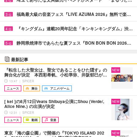
位
福島最大級の音楽フェス『LIVE AZUMA 2026』無料で楽…
3
位
『キングダム』連載20周年記念「キンキンキングダム」渋…
4
位
静岡県焼津市であらたな夏フェス『BON BON BON 2026…
5
位
最新記事
『転生した大聖女は、聖女であることをひた隠す』の
NEW
舞台化が決定 本西彩希帆、小松準弥、井阪郁巳が…
13:47 ｜ SPICER
ニュース
舞台
アニメ/ゲーム
[ kei ]の8月12日Veats Shibuya公演にShou (Verde/,
NEW
Alice Nine.) の出演が決定
12:31 ｜ SPICER
ニュース
動画
音楽
東京「海の森公園」で開催の『TOKYO ISLAND 202
NEW