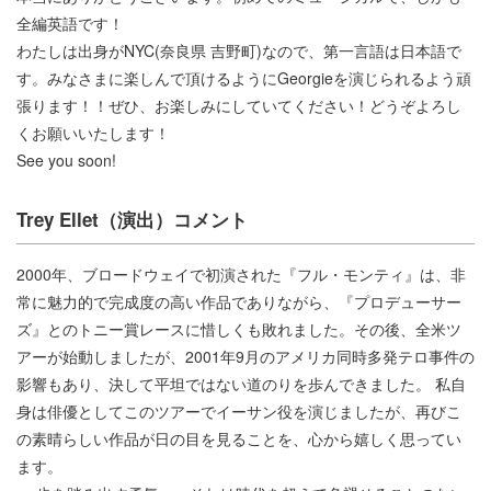
全編英語です！
わたしは出身がNYC(奈良県 吉野町)なので、第一言語は日本語で
す。みなさまに楽しんで頂けるようにGeorgieを演じられるよう頑
張ります！！ぜひ、お楽しみにしていてください！どうぞよろし
くお願いいたします！
See you soon!
Trey Ellet（演出）コメント
2000年、ブロードウェイで初演された『フル・モンティ』は、非
常に魅力的で完成度の高い作品でありながら、『プロデューサー
ズ』とのトニー賞レースに惜しくも敗れました。その後、全米ツ
アーが始動しましたが、2001年9月のアメリカ同時多発テロ事件の
影響もあり、決して平坦ではない道のりを歩んできました。 私自
身は俳優としてこのツアーでイーサン役を演じましたが、再びこ
の素晴らしい作品が日の目を見ることを、心から嬉しく思ってい
ます。