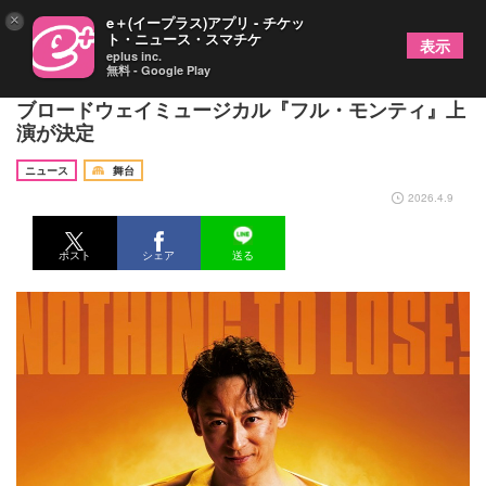
×
e＋(イープラス)アプリ - チケッ
ト・ニュース・スマチケ
表示
eplus inc.
無料 - Google Play
山本耕史、ゆりやんレトリィバァら出演 日米合作
ブロードウェイミュージカル『フル・モンティ』上
演が決定
ニュース
舞台
2026.4.9
ポスト
シェア
送る