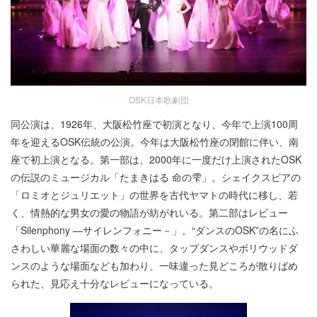
OSK日本歌劇団
同公演は、1926年、大阪松竹座で初演となり、今年で上演100周
年を迎えるOSK伝統の公演。今年は大阪松竹座の閉館に伴い、南
座で初上演となる。第一部は、2000年に一度だけ上演されたOSK
の伝説のミュージカル「たまきはる 命の雫」。シェイクスピアの
「ロミオとジュリエット」の世界を古代ヤマトの時代に移し、若
く、情熱的な男女の愛の物語が紡がれいる。第二部はレビュー
「Silenphony ―サイレンフォニー－」。“ダンスのOSK”の名にふ
さわしい華麗な場面の数々の中に、タップダンスやボリウッドダ
ンスのような場面なども加わり、一味違った見どころが散りばめ
られた、見応え十分なレビューになっている。