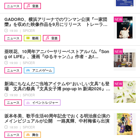
ニュース
音楽
GADORO、横浜アリーナでのワンマン公演『一家団
NEW
欒』を収めた映像作品を9月にリリース トレーラ…
19:00 ｜ SPICER
ニュース
動画
音楽
亜咲花、10周年アニバーサリーベストアルバム『Son
NEW
g of LIFE』、漫画『ゆるキャン△』作者・あf…
19:00 ｜ SPICER
ニュース
アニメ/ゲーム
新潟にちなんだご当地アイテムや“おいしい文具”も登
NEW
場 文具の祭典『文具女子博 pop-up in 新潟2026』…
19:00 ｜ SPICER
ニュース
イベント/レジャー
坂本冬美、歌手生活40周年記念でおくる明治座公演の
メインビジュアルが公開 一路真輝、中村梅雀ら出演
18:00 ｜ SPICER
ニュース
舞台