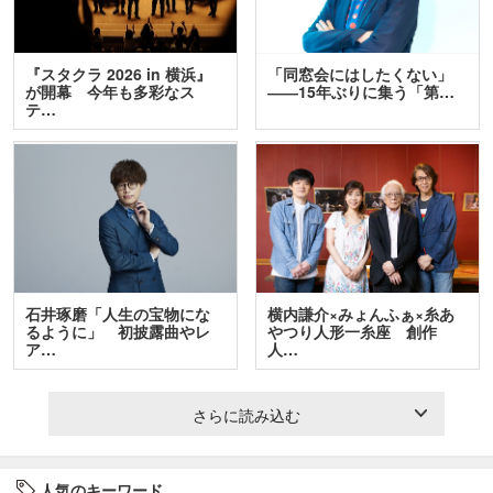
『スタクラ 2026 in 横浜』
「同窓会にはしたくない」
が開幕 今年も多彩なス
――15年ぶりに集う「第…
テ…
石井琢磨「人生の宝物にな
横内謙介×みょんふぁ×糸あ
るように」 初披露曲やレ
やつり人形一糸座 創作
ア…
人…
さらに読み込む
人気のキーワード