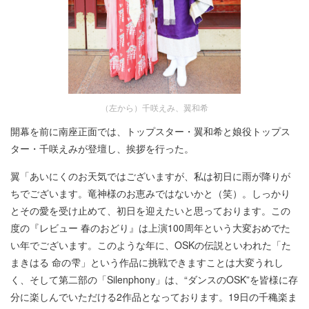
（左から）千咲えみ、翼和希
開幕を前に南座正面では、トップスター・翼和希と娘役トップス
ター・千咲えみが登壇し、挨拶を行った。
翼「あいにくのお天気ではございますが、私は初日に雨が降りが
ちでございます。竜神様のお恵みではないかと（笑）。しっかり
とその愛を受け止めて、初日を迎えたいと思っております。この
度の『レビュー 春のおどり』は上演100周年という大変おめでた
い年でございます。このような年に、OSKの伝説といわれた「た
まきはる 命の雫」という作品に挑戦できますことは大変うれし
く、そして第二部の「Silenphony」は、“ダンスのOSK”を皆様に存
分に楽しんでいただける2作品となっております。19日の千穐楽ま