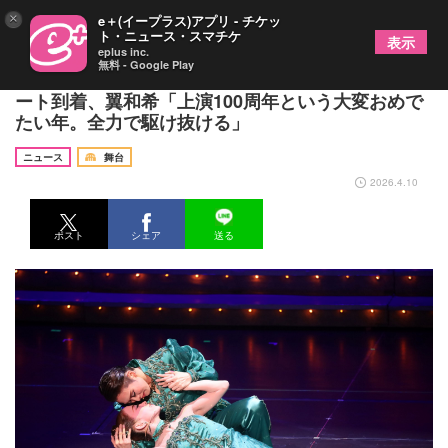
×
e＋(イープラス)アプリ - チケッ
ト・ニュース・スマチケ
表示
eplus inc.
無料 - Google Play
OSK日本歌劇団『レビュー 春のおどり』開幕レポ
ート到着、翼和希「上演100周年という大変おめで
たい年。全力で駆け抜ける」
ニュース
舞台
2026.4.10
ポスト
シェア
送る