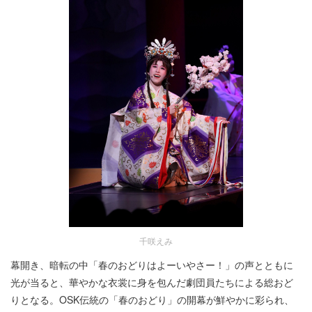
千咲えみ
幕開き、暗転の中「春のおどりはよーいやさー！」の声とともに
光が当ると、華やかな衣裳に身を包んだ劇団員たちによる総おど
りとなる。OSK伝統の「春のおどり」の開幕が鮮やかに彩られ、