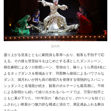
翼和希
盛り上がる音楽とともに劇団員も客席へおり、観客も手拍子で応
える。その後も登堂結斗をはじめとする凜としたダンスシーン、
桐生麻耶によるソロ歌唱シーン、壱弥ゆう、椿りょうら男役4名に
よるタップダンス＆唯城ありす、羽那舞ら娘役によるパワフルな
ダンス、城月れいが持ち前の歌唱力を発揮する情熱的なスパニッ
シュダンスと名場面が続き、観客のボルテージも最高潮に。千咲
による歌唱から続いて繰り出されるパレードでは、万雷の拍手と
ともに幕が下りた。101年目の「春のおどり」の1ページを紡ぐに
ふさわしい斬新かつ魅力的な構成と演出で、満足感あふれる舞台
となった。