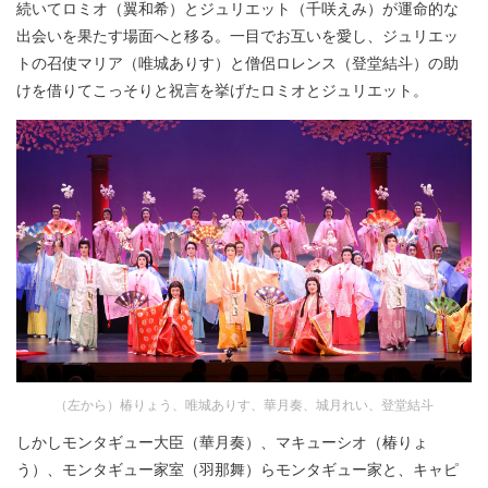
続いてロミオ（翼和希）とジュリエット（千咲えみ）が運命的な
出会いを果たす場面へと移る。一目でお互いを愛し、ジュリエッ
トの召使マリア（唯城ありす）と僧侶ロレンス（登堂結斗）の助
けを借りてこっそりと祝言を挙げたロミオとジュリエット。
（左から）椿りょう、唯城ありす、華月奏、城月れい、登堂結斗
しかしモンタギュー大臣（華月奏）、マキューシオ（椿りょ
う）、モンタギュー家室（羽那舞）らモンタギュー家と、キャピ