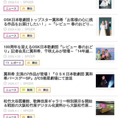
2026.5.6 ｜ SPICER
ニュース
舞台
OSK日本歌劇団トップスター翼和希「お客様の心に残
る作品をお届けしたい！」～『レビュー 春のおどり…
2026.4.30 ｜ SPICER
ニュース
舞台
100周年を迎えるOSK日本歌劇団『レビュー 春のおど
り』記者会見に翼和希、千咲えみが登壇～「14年越…
2026.4.25 ｜ SPICER
レポート
舞台
翼和希 主演の7作品が登場！『ＯＳＫ日本歌劇団 翼和
希バースデーSP』がCS衛星劇場にて放送
2026.4.7 ｜ SPICER
ニュース
動画
舞台
松竹大谷図書館、歌舞伎座ギャラリー特別展示を開始
＆戦前の大阪松竹座デジタル化資料から大阪松竹座…
2026.4.1 ｜ SPICER
ニュース
舞台