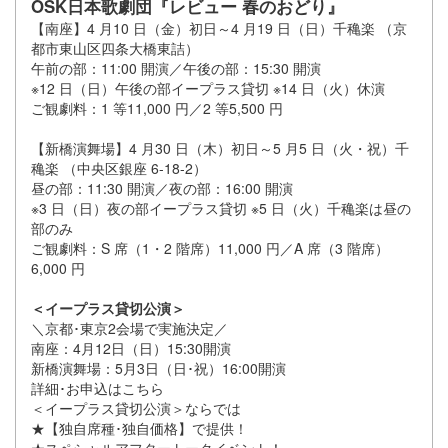
OSK日本歌劇団『レビュー 春のおどり』
【南座】4 月10 日（金）初日～4 月19 日（日）千穐楽 （京
都市東山区四条大橋東詰）
午前の部：11:00 開演／午後の部：15:30 開演
※12 日（日）午後の部イープラス貸切 ※14 日（火）休演
ご観劇料：1 等11,000 円／2 等5,500 円
【新橋演舞場】4 月30 日（木）初日～5 月5 日（火・祝）千
穐楽 （中央区銀座 6-18-2）
昼の部：11:30 開演／夜の部：16:00 開演
※3 日（日）夜の部イープラス貸切 ※5 日（火）千穐楽は昼の
部のみ
ご観劇料：S 席（1・2 階席）11,000 円／A 席（3 階席）
6,000 円
＜イープラス貸切公演＞
＼京都･東京2会場で実施決定／
南座：4月12日（日）15:30開演
新橋演舞場：5月3日（日･祝）16:00開演
詳細･お申込はこちら
＜イープラス貸切公演＞ならでは
★【独自席種･独自価格】で提供！
★スペシャルアフタートークイベント！