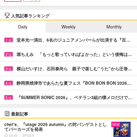
人気記事ランキング
Daily
Weekly
Monthly
堂本光一演出、6名のジュニアメンバーらが出演する『百…
1
位
堀ちえみ 「もっと歌っていればよかった」という後悔は…
2
位
横山だいすけ、石田泰尚ら 親子で楽しむ”うた”から圧巻…
3
位
静岡県焼津市であらたな夏フェス『BON BON BON 2026…
4
位
『SUMMER SONIC 2026』、ベテラン3組の懐メロだけで…
5
位
最新記事
chef’s、『utage 2026 autumn』の対バンゲストとし
NEW
てパーカーズを発表
20:00 ｜ SPICER