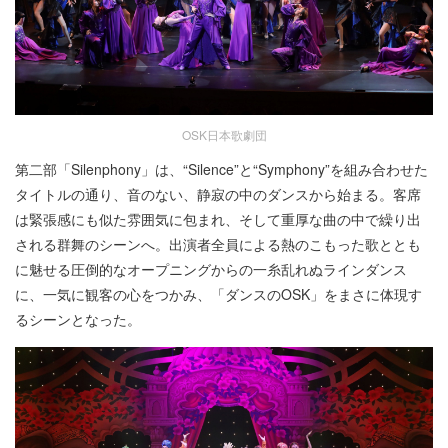
OSK日本歌劇団
第二部「Silenphony」は、“Silence”と“Symphony”を組み合わせた
タイトルの通り、音のない、静寂の中のダンスから始まる。客席
は緊張感にも似た雰囲気に包まれ、そして重厚な曲の中で繰り出
される群舞のシーンへ。出演者全員による熱のこもった歌ととも
に魅せる圧倒的なオープニングからの一糸乱れぬラインダンス
に、一気に観客の心をつかみ、「ダンスのOSK」をまさに体現す
るシーンとなった。