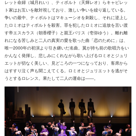
レット命婦（城月れい）、ティボルト（天輝レオ）らキャピレッ
ト家はお互いを敵対視しており、激しい争いを繰り返している。
争いの最中、ティボルトはマキューシオを刺殺し、それに逆上し
たロミオはティボルトを殺害。罪を犯したロミオに追放を言い渡
す帝エスカラス（朝香櫻子）と親王パリス（壱弥ゆう）。離れ離
れになる苦しみと二人の真実の愛を歌った曲「恋のために」は、
唯一2000年の初演より引き継いだ名曲。翼が持ち前の歌唱力をい
かんなく発揮し、悲しみにくれながら歌い上げるロミオとジュリ
エットが切なく美しい、見どころの一つになっており、客席から
はすすり泣く声も聞こえてくる。ロミオとジュリエットを逃がそ
うとするロレンス。果たして二人の運命は――。