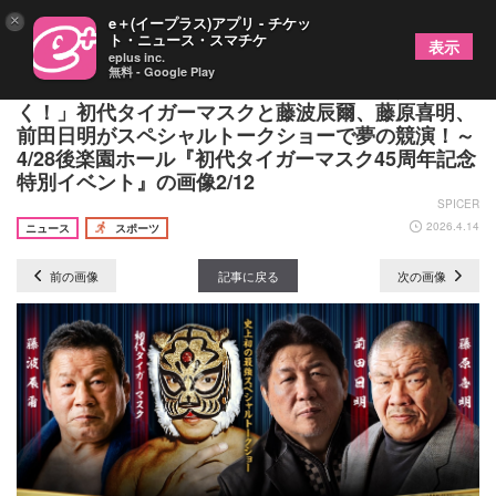
×
e＋(イープラス)アプリ - チケッ
ト・ニュース・スマチケ
表示
eplus inc.
無料 - Google Play
「4人でプロレス界をもっともっと盛り上げてい
く！」初代タイガーマスクと藤波辰爾、藤原喜明、
前田日明がスペシャルトークショーで夢の競演！～
4/28後楽園ホール『初代タイガーマスク45周年記念
特別イベント』の画像2/12
SPICER
2026.4.14
ニュース
スポーツ
前の画像
記事に戻る
次の画像