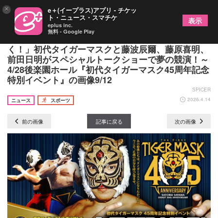
×
e＋(イープラス)アプリ - チケッ
ト・ニュース・スマチケ
表示
eplus inc.
無料 - Google Play
「4人でプロレス界をもっともっと盛り上げてい
く！」初代タイガーマスクと藤波辰爾、藤原喜明、
前田日明がスペシャルトークショーで夢の競演！～
4/28後楽園ホール『初代タイガーマスク45周年記念
特別イベント』の画像9/12
SPICER
2026.4.14
ニュース
スポーツ
前の画像
記事に戻る
次の画像