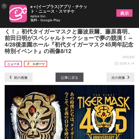
×
e＋(イープラス)アプリ - チケッ
ト・ニュース・スマチケ
表示
eplus inc.
無料 - Google Play
「4人でプロレス界をもっともっと盛り上げてい
く！」初代タイガーマスクと藤波辰爾、藤原喜明、
前田日明がスペシャルトークショーで夢の競演！～
4/28後楽園ホール『初代タイガーマスク45周年記念
特別イベント』の画像8/12
SPICER
2026.4.14
ニュース
スポーツ
前の画像
記事に戻る
次の画像