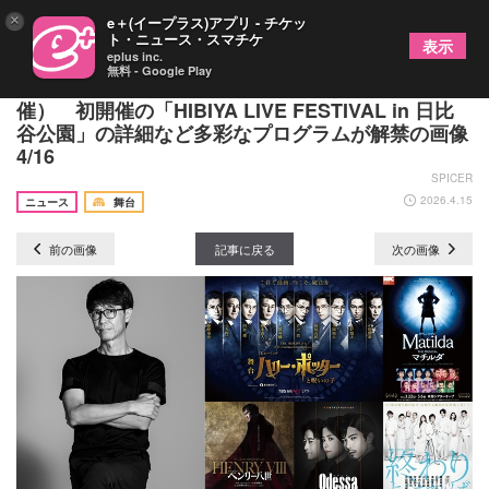
×
e＋(イープラス)アプリ - チケッ
ト・ニュース・スマチケ
表示
eplus inc.
無料 - Google Play
『HIBIYA LIVE FESTIVAL 2026』（4/25～5/31開
催） 初開催の「HIBIYA LIVE FESTIVAL in 日比
谷公園」の詳細など多彩なプログラムが解禁の画像
4/16
SPICER
2026.4.15
ニュース
舞台
前の画像
記事に戻る
次の画像